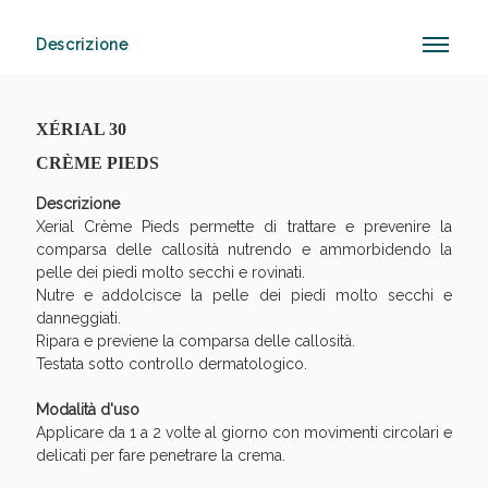
Descrizione
Vie Urinarie e Prostata: Sconti fino al 45% oggi!
XÉRIAL 30
CRÈME PIEDS
Descrizione
Xerial Crème Pieds permette di trattare e prevenire la
comparsa delle callosità nutrendo e ammorbidendo la
pelle dei piedi molto secchi e rovinati.
Nutre e addolcisce la pelle dei piedi molto secchi e
danneggiati.
Ripara e previene la comparsa delle callosità.
Testata sotto controllo dermatologico.
Modalità d'uso
Applicare da 1 a 2 volte al giorno con movimenti circolari e
delicati per fare penetrare la crema.
Benessere Intestinale: Sconto fino al 55% valido