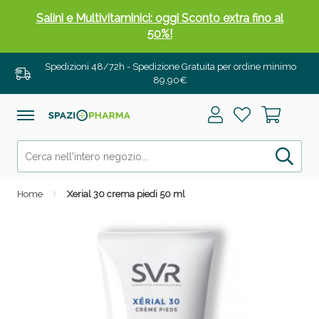
Salini e Multivitaminici: oggi Sconto extra fino al
50%!
Spedizioni 48/72h - Spedizione Gratuita per ordine minimo
89,90€
Home
Xerial 30 crema piedi 50 ml
Anticellulite e Fanghi: Sconto fino al 40% valido
oggi!