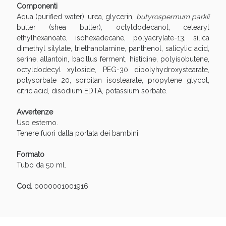
Componenti
oggi!
Aqua (purified water), urea, glycerin,
butyrospermum parkii
butter (shea butter), octyldodecanol, cetearyl
ethylhexanoate, isohexadecane, polyacrylate-13, silica
dimethyl silylate, triethanolamine, panthenol, salicylic acid,
serine, allantoin, bacillus ferment, histidine, polyisobutene,
octyldodecyl xyloside, PEG-30 dipolyhydroxystearate,
polysorbate 20, sorbitan isostearate, propylene glycol,
citric acid, disodium EDTA, potassium sorbate.
Avvertenze
Uso esterno.
Tenere fuori dalla portata dei bambini.
Formato
Tubo da 50 ml.
Scopri le offerte di Oggi
Cod.
0000001001916