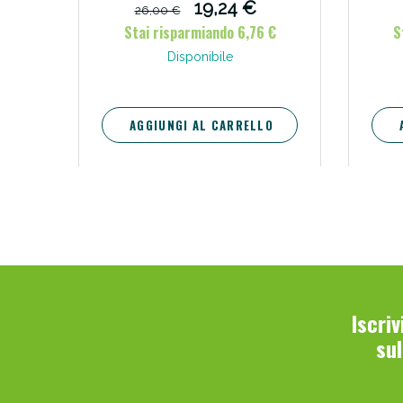
19,24 €
26,00 €
Stai risparmiando 6,76 €
S
Disponibile
AGGIUNGI AL CARRELLO
Iscri
su