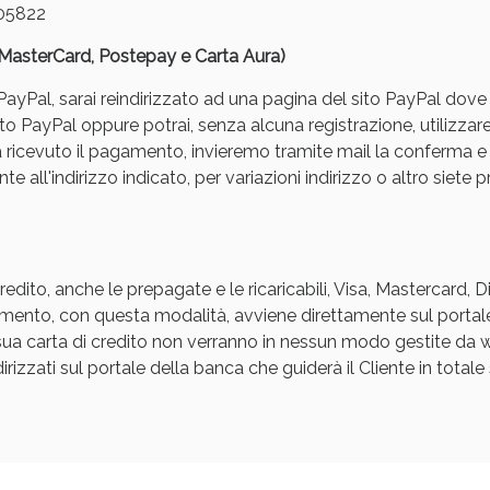
05822
, MasterCard, Postepay e Carta Aura)
yPal, sarai reindirizzato ad una pagina del sito PayPal dove pot
to PayPal oppure potrai, senza alcuna registrazione, utilizzare
a ricevuto il pagamento, invieremo tramite mail la conferm
e all'indirizzo indicato, per variazioni indirizzo o altro siete p
Sconto fino al 55% disponibile oggi!
edito, anche le prepagate e le ricaricabili, Visa, Mastercard, 
agamento, con questa modalità, avviene direttamente sul portal
a sua carta di credito non verranno in nessun modo gestite d
rizzati sul portale della banca che guiderà il Cliente in totale s