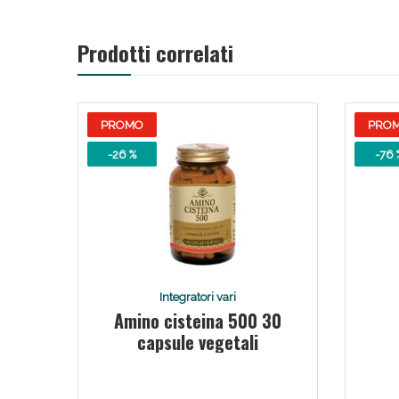
V
Prodotti correlati
PROMO
PRO
-26 %
-76 
Bene
Integratori vari
Amino cisteina 500 30
capsule vegetali