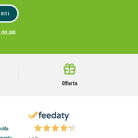
IVITI
 dei dati
Offerte
ndita
amento