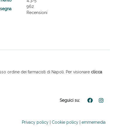
4,3
/5
962
nsegna
Recensioni
so ordine dei farmacisti di Napoli. Per visionare
clicca
Seguici su:
Privacy policy
|
Cookie policy
|
emmemedia