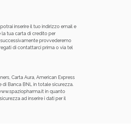
rai inserire il tuo indirizzo email e
 la tua carta di credito per
a e successivamente provvederemo
regati di contattarci prima o via tel
Diners, Carta Aura, American Express
e di Banca BNL in totale sicurezza.
a www.spaziopharma.it in quanto
icurezza ad inserire i dati per il