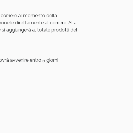
oggi!
 corriere al momento della
ete direttamente al corriere. Alla
i aggiungerà al totale prodotti del
ovrà avvenire entro 5 giorni
oggi!