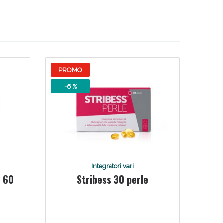
i!
PROMO
-6 %
oggi!
Integratori vari
a 60
Stribess 30 perle