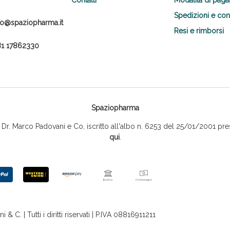
Spedizioni e co
fo@spaziopharma.it
Resi e rimborsi
1 17862330
Spaziopharma
r. Marco Padovani e Co, iscritto all'albo n. 6253 del 25/01/2001 pres
qui
.
 C. | Tutti i diritti riservati | P.IVA 08816911211