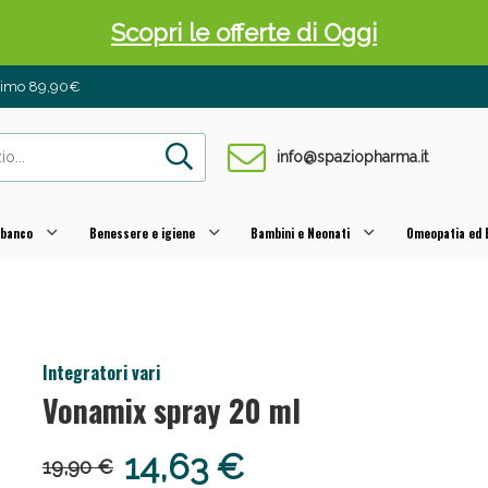
Scopri le offerte di Oggi
inimo 89,90€
info@spaziopharma.it
 banco
Benessere e igiene
Bambini e Neonati
Omeopatia ed E
 Pancia Piatta: Sconti fino al 55% validi sol
Integratori vari
Vonamix spray 20 ml
14,63 €
19,90 €