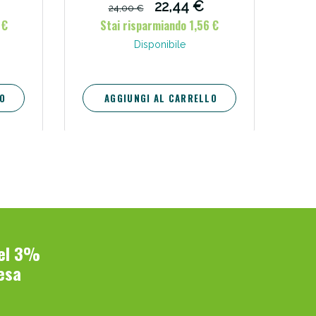
22,44 €
24,00 €
 €
Stai risparmiando 1,56 €
Disponibile
O
AGGIUNGI AL CARRELLO
del 3%
esa