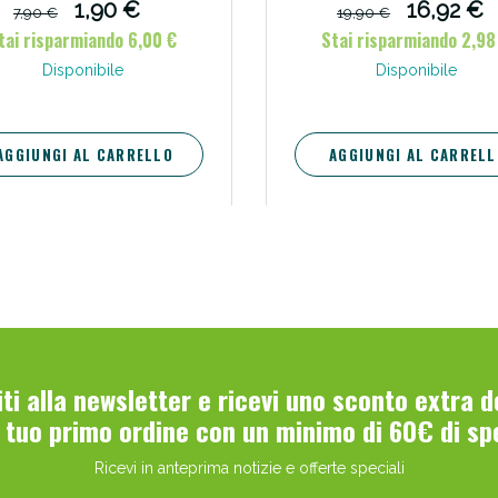
1,90 €
16,92 €
7,90 €
19,90 €
tai risparmiando 6,00 €
Stai risparmiando 2,98
Disponibile
Disponibile
AGGIUNGI AL CARRELLO
AGGIUNGI AL CARRELL
Scopri le offerte di Oggi
viti alla newsletter e ricevi uno sconto extra 
l tuo primo ordine con un minimo di 60€ di sp
Ricevi in anteprima notizie e offerte speciali