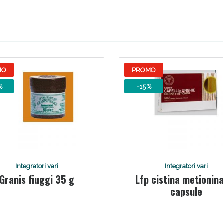
ie Urinarie e Prostata: Sconti fino al 45% ogg
MO
PROMO
%
-15 %
ssere Intestinale: Sconto fino al 55% valido 
Integratori vari
Integratori vari
Granis fiuggi 35 g
Lfp cistina metionin
capsule