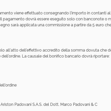
cellulite e Fanghi: Sconto fino al 40% valido 
amento viene effettuato consegnando l'importo in contanti al
Il pagamento dovrà essere eseguito solo con banconote o mon
gno sarà applicata una commissione a partire da 5 euro che s
olo all'atto dell'effettivo accredito della somma dovuta che d
 dell'ordine. La causale del bonifico bancario dovrà riportare:
cellulite e Fanghi: Sconto fino al 40% valido 
ll'ordine
iston Padovani S.A.S. del Dott. Marco Padovani & C