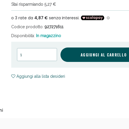
Stai risparmiando 5,27 €
Codice prodotto:
927271611
Disponibilità:
In magazzino
ni e Multivitaminici: oggi Sconto extra fino al
AGGIUNGI AL CARRELLO
Aggiungi alla lista desideri
ni