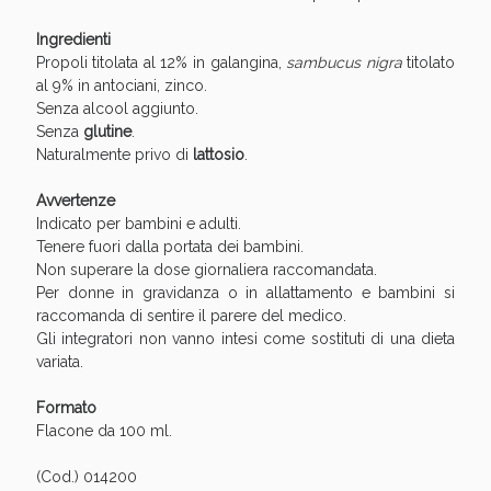
Sconto fino al 55% disponibile oggi!
Ingredienti
Propoli titolata al 12% in galangina,
sambucus nigra
titolato
al 9% in antociani, zinco.
Senza alcool aggiunto.
Senza
glutine
.
Naturalmente privo di
lattosio
.
Avvertenze
Indicato per bambini e adulti.
Tenere fuori dalla portata dei bambini.
Non superare la dose giornaliera raccomandata.
Per donne in gravidanza o in allattamento e bambini si
raccomanda di sentire il parere del medico.
Gli integratori non vanno intesi come sostituti di una dieta
variata.
Vie Urinarie e Prostata: Sconti fino al 45% oggi!
Formato
Flacone da 100 ml.
(Cod.) 014200