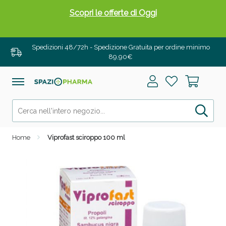
Scopri le offerte di Oggi
Spedizioni 48/72h - Spedizione Gratuita per ordine minimo
89,90€
Home
Viprofast sciroppo 100 ml
Drenanti e Pancia Piatta: Sconti fino al 55% validi
solo per OGGI!