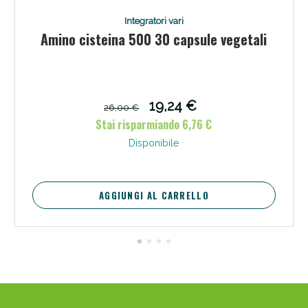
Integratori vari
Amino cisteina 500 30 capsule vegetali
19,24 €
Scopri le offerte di Oggi
26,00 €
Stai risparmiando 6,76 €
Disponibile
AGGIUNGI AL CARRELLO