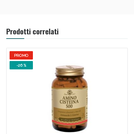
Prodotti correlati
PROMO
-26 %
Benessere Intestinale: Sconto fino al 55% valido
oggi!