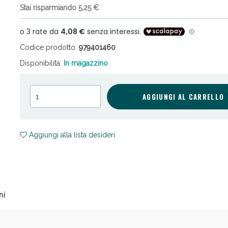
Stai risparmiando 5,25 €
Codice prodotto:
979401460
Disponibilità:
In magazzino
cellulite e Fanghi: Sconto fino al 40% valido 
AGGIUNGI AL CARRELLO
Aggiungi alla lista desideri
ni