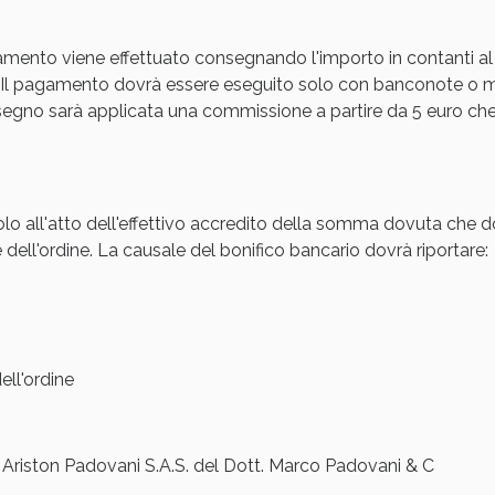
Sconto fino al 55% disponibile oggi!
amento viene effettuato consegnando l'importo in contanti al
Il pagamento dovrà essere eseguito solo con banconote o mon
gno sarà applicata una commissione a partire da 5 euro che s
olo all'atto dell'effettivo accredito della somma dovuta che d
 dell'ordine. La causale del bonifico bancario dovrà riportare:
ie Urinarie e Prostata: Sconti fino al 45% ogg
ll'ordine
iston Padovani S.A.S. del Dott. Marco Padovani & C