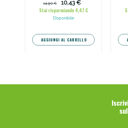
10,43 €
14,90 €
Stai risparmiando 4,47 €
S
Disponibile
AGGIUNGI AL CARRELLO
Iscri
su