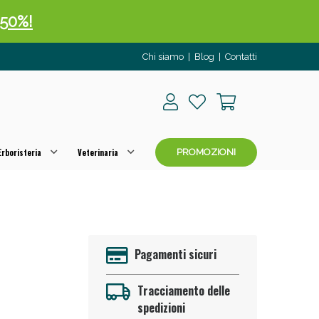
 50%!
Chi siamo
|
Blog
|
Contatti
rboristeria
Veterinaria
PROMOZIONI
oggi!
Pagamenti sicuri
Tracciamento delle
spedizioni