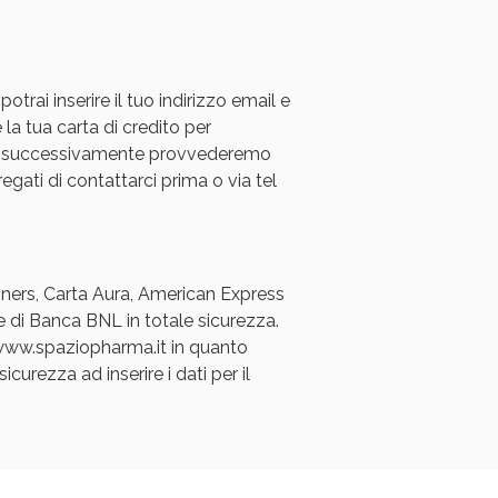
rai inserire il tuo indirizzo email e
 la tua carta di credito per
a e successivamente provvederemo
regati di contattarci prima o via tel
oggi!
Diners, Carta Aura, American Express
e di Banca BNL in totale sicurezza.
a www.spaziopharma.it in quanto
icurezza ad inserire i dati per il