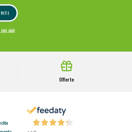
IVITI
 dei dati
Offerte
ndita
amento