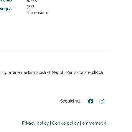
4,3
/5
962
nsegna
Recensioni
so ordine dei farmacisti di Napoli. Per visionare
clicca
Seguici su:
Privacy policy
|
Cookie policy
|
emmemedia