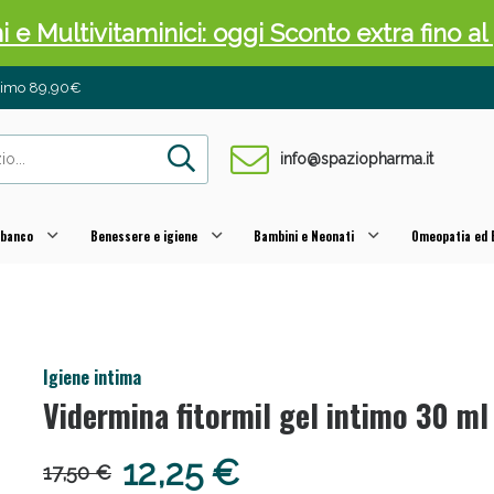
ni e Multivitaminici: oggi Sconto extra fino al
inimo 89,90€
info@spaziopharma.it
 banco
Benessere e igiene
Bambini e Neonati
Omeopatia ed E
cellulite e Fanghi: Sconto fino al 40% valido 
Igiene intima
Vidermina fitormil gel intimo 30 ml
12,25 €
17,50 €