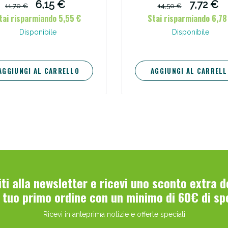
6,15 €
7,72 €
11,70 €
14,50 €
tai risparmiando 5,55 €
Stai risparmiando 6,78
Disponibile
Disponibile
AGGIUNGI AL CARRELLO
AGGIUNGI AL CARRELL
viti alla newsletter e ricevi uno sconto extra 
l tuo primo ordine con un minimo di 60€ di sp
Ricevi in anteprima notizie e offerte speciali