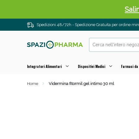
Sali
Spedizioni 48/72h - Spedizione Gratuita per ordine m
Integratori Alimentari
Dispositivi Medici
Farmaci da
Home
Vidermina fitormil gel intimo 30 ml
Anti