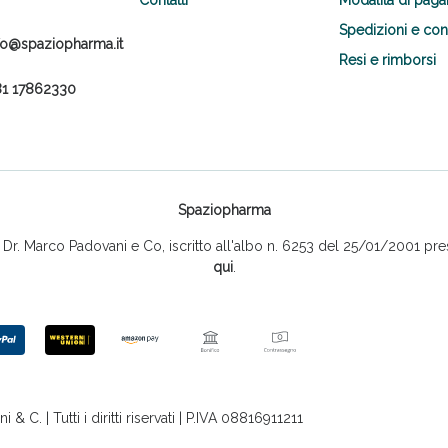
Spedizioni e co
fo@spaziopharma.it
Resi e rimborsi
1 17862330
Spaziopharma
r. Marco Padovani e Co, iscritto all'albo n. 6253 del 25/01/2001 pres
qui
.
 C. | Tutti i diritti riservati | P.IVA 08816911211