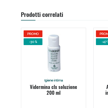
Prodotti correlati
PROMO
PRO
-30 %
-47 
Igiene intima
Vidermina clx soluzione
200 ml
i