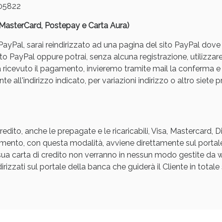
05822
, MasterCard, Postepay e Carta Aura)
yPal, sarai reindirizzato ad una pagina del sito PayPal dove pot
to PayPal oppure potrai, senza alcuna registrazione, utilizzare
a ricevuto il pagamento, invieremo tramite mail la conferm
e all'indirizzo indicato, per variazioni indirizzo o altro siete p
ssere Intestinale: Sconto fino al 55% valido 
edito, anche le prepagate e le ricaricabili, Visa, Mastercard, 
agamento, con questa modalità, avviene direttamente sul portal
a sua carta di credito non verranno in nessun modo gestite d
rizzati sul portale della banca che guiderà il Cliente in totale s