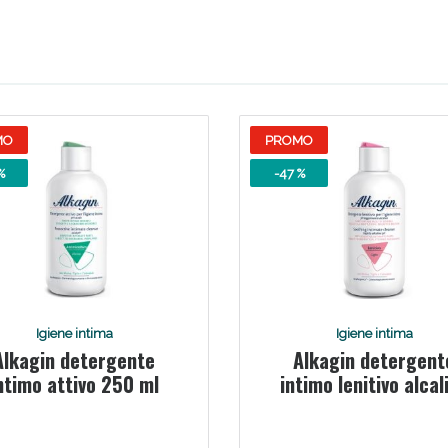
Scopri le offerte di Oggi
MO
PROMO
%
-47 %
Igiene intima
Igiene intima
Alkagin detergente
Alkagin detergent
ntimo attivo 250 ml
intimo lenitivo alcal
400 ml