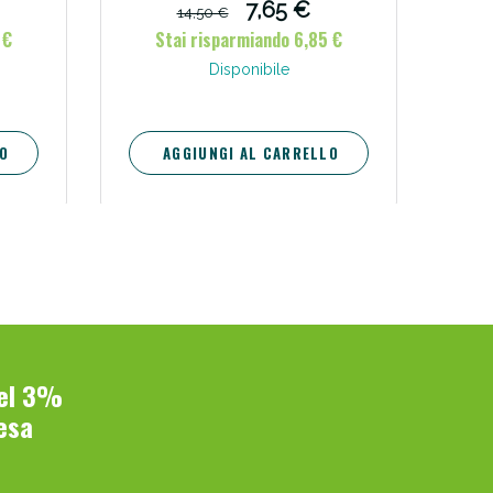
7,65 €
14,50 €
 €
Stai risparmiando 6,85 €
Disponibile
O
AGGIUNGI AL CARRELLO
del 3%
esa