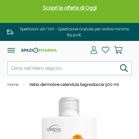
Scopri le offerte di Oggi
Spedizioni 48/72h - Spedizione Gratuita per ordine minimo
89,90€
Home
Vebix dermoline calendula bagnodoccia 500 ml
Drenanti e Pancia Piatta: Sconti fino al 55% validi
solo per OGGI!