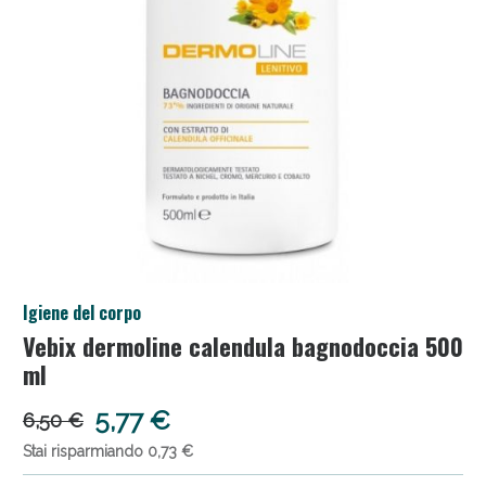
Salini e Multivitaminici: oggi Sconto extra fino al
Igiene del corpo
50%!
Vebix dermoline calendula bagnodoccia 500
ml
5,77 €
6,50 €
Stai risparmiando 0,73 €