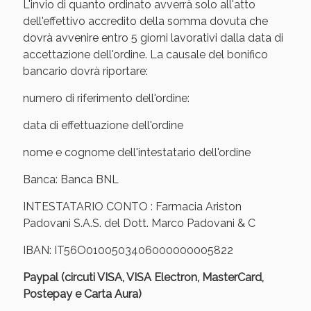
Sconto fino al 55% disponibile oggi!
L'invio di quanto ordinato avverrà solo all'atto
dell'effettivo accredito della somma dovuta che
dovrà avvenire entro 5 giorni lavorativi dalla data di
accettazione dell'ordine. La causale del bonifico
bancario dovrà riportare:
numero di riferimento dell'ordine:
data di effettuazione dell'ordine
nome e cognome dell'intestatario dell'ordine
Banca: Banca BNL
INTESTATARIO CONTO : Farmacia Ariston
Padovani S.A.S. del Dott. Marco Padovani & C
Vie Urinarie e Prostata: Sconti fino al 45% oggi!
IBAN: IT56O0100503406000000005822
Paypal (circuti VISA, VISA Electron, MasterCard,
Postepay e Carta Aura)