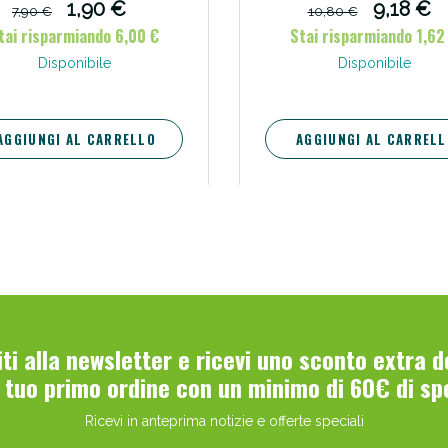
1,90 €
9,18 €
7,90 €
10,80 €
tai risparmiando 6,00 €
Stai risparmiando 1,62
Disponibile
Disponibile
AGGIUNGI AL CARRELLO
AGGIUNGI AL CARRELL
viti alla newsletter e ricevi uno sconto extra 
l tuo primo ordine con un minimo di 60€ di sp
Ricevi in anteprima notizie e offerte speciali