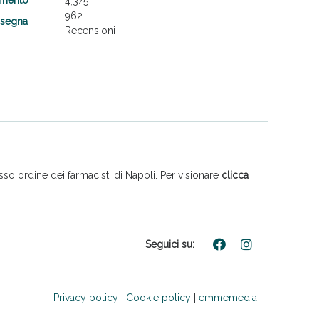
4,3
/5
962
nsegna
Recensioni
so ordine dei farmacisti di Napoli. Per visionare
clicca
Seguici su:
Privacy policy
|
Cookie policy
|
emmemedia