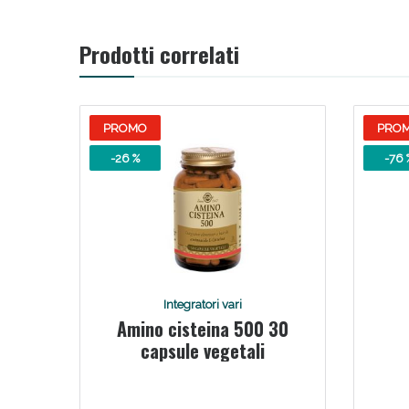
Prodotti correlati
PROMO
PRO
-26 %
-76 
Integratori vari
Amino cisteina 500 30
capsule vegetali