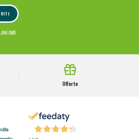
IVITI
 dei dati
Offerte
ndita
amento