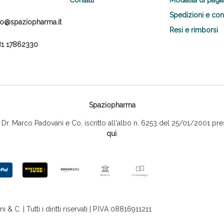
Spedizioni e co
fo@spaziopharma.it
Resi e rimborsi
1 17862330
Spaziopharma
r. Marco Padovani e Co, iscritto all'albo n. 6253 del 25/01/2001 pres
qui
.
 C. | Tutti i diritti riservati | P.IVA 08816911211