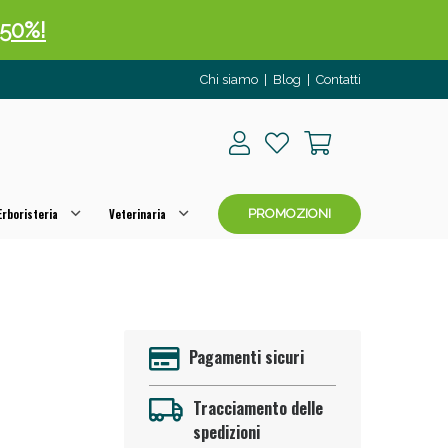
 50%!
Chi siamo
|
Blog
|
Contatti
rboristeria
Veterinaria
PROMOZIONI
oggi!
Pagamenti sicuri
Tracciamento delle
spedizioni