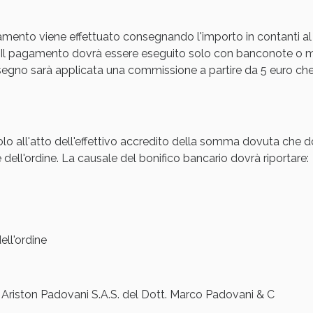
Sconto fino al 55% disponibile oggi!
amento viene effettuato consegnando l'importo in contanti al
Il pagamento dovrà essere eseguito solo con banconote o mon
gno sarà applicata una commissione a partire da 5 euro che s
olo all'atto dell'effettivo accredito della somma dovuta che d
 dell'ordine. La causale del bonifico bancario dovrà riportare:
ie Urinarie e Prostata: Sconti fino al 45% ogg
ll'ordine
iston Padovani S.A.S. del Dott. Marco Padovani & C