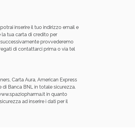
rai inserire il tuo indirizzo email e
 la tua carta di credito per
a e successivamente provvederemo
regati di contattarci prima o via tel
oggi!
Diners, Carta Aura, American Express
e di Banca BNL in totale sicurezza.
a www.spaziopharma.it in quanto
icurezza ad inserire i dati per il