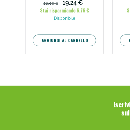
19,24 €
26,00 €
Stai risparmiando 6,76 €
S
Disponibile
AGGIUNGI AL CARRELLO
Iscri
su