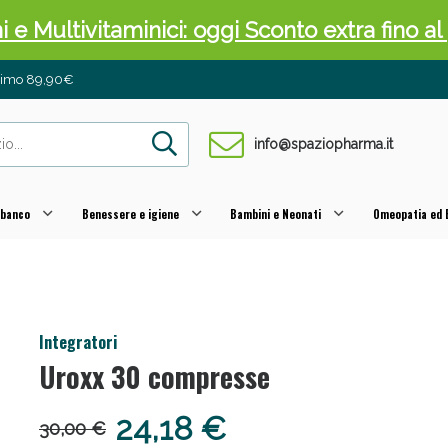
ni e Multivitaminici: oggi Sconto extra fino al
inimo 89,90€
info@spaziopharma.it
 banco
Benessere e igiene
Bambini e Neonati
Omeopatia ed E
cellulite e Fanghi: Sconto fino al 40% valido 
Integratori
Uroxx 30 compresse
24,18 €
30,00 €