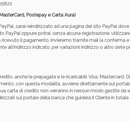
05822
, MasterCard, Postepay e Carta Aura)
yPal, sarai reindirizzato ad una pagina del sito PayPal dove pot
to PayPal oppure potrai, senza alcuna registrazione, utilizzare
a ricevuto il pagamento, invieremo tramite mail la conferm
e all'indirizzo indicato, per variazioni indirizzo o altro siete p
ssere Intestinale: Sconto fino al 55% valido 
edito, anche le prepagate e le ricaricabili, Visa, Mastercard, 
agamento, con questa modalità, avviene direttamente sul portal
a sua carta di credito non verranno in nessun modo gestite d
rizzati sul portale della banca che guiderà il Cliente in totale s