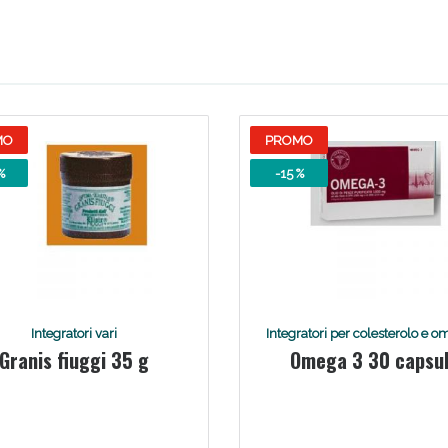
Scopri le offerte di Oggi
MO
PROMO
%
-15 %
Integratori vari
Integratori per colesterolo e o
Granis fiuggi 35 g
Omega 3 30 capsu