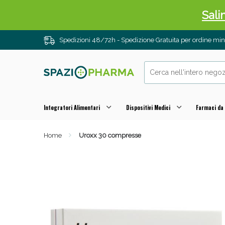
Sali
Spedizioni 48/72h - Spedizione Gratuita per ordine m
Integratori Alimentari
Dispositivi Medici
Farmaci da
Home
Uroxx 30 compresse
Anti