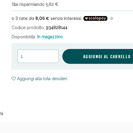
Stai risparmiando 5,82 €
Codice prodotto:
934828144
Disponibilità:
In magazzino
cellulite e Fanghi: Sconto fino al 40% valido 
AGGIUNGI AL CARRELLO
Aggiungi alla lista desideri
ni