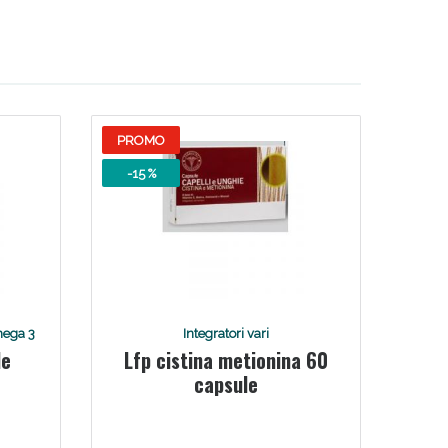
PROMO
-15 %
mega 3
Integratori vari
le
Lfp cistina metionina 60
capsule