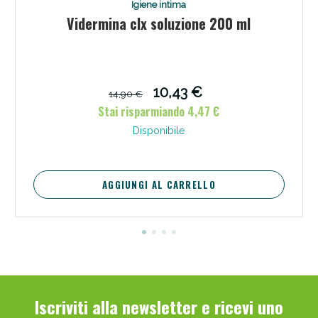
Igiene intima
Vidermina clx soluzione 200 ml
10,43 €
14,90 €
Scopri le offerte di Oggi
Stai risparmiando 4,47 €
Disponibile
AGGIUNGI AL CARRELLO
Iscriviti alla newsletter e ricevi uno