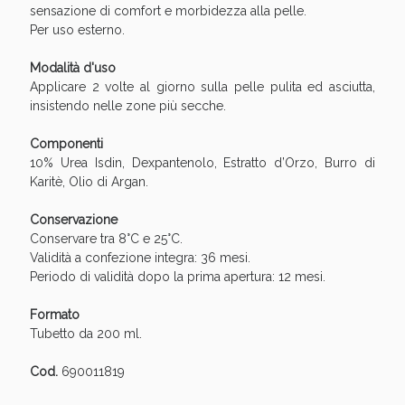
Sconto fino al 55% disponibile oggi!
sensazione di comfort e morbidezza alla pelle.
Per uso esterno.
Modalità d'uso
Applicare 2 volte al giorno sulla pelle pulita ed asciutta,
insistendo nelle zone più secche.
Componenti
10% Urea Isdin, Dexpantenolo, Estratto d’Orzo, Burro di
Karitè, Olio di Argan.
Conservazione
Conservare tra 8°C e 25°C.
Validità a confezione integra: 36 mesi.
Periodo di validità dopo la prima apertura: 12 mesi.
Formato
Vie Urinarie e Prostata: Sconti fino al 45% oggi!
Tubetto da 200 ml.
Cod.
690011819