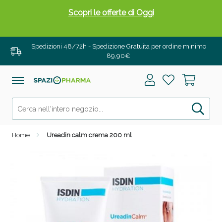
Scopri le offerte di Oggi
Spedizioni 48/72h - Spedizione Gratuita per ordine minimo
89,90€
Home
Ureadin calm crema 200 ml
Drenanti e Pancia Piatta: Sconti fino al 55% validi
solo per OGGI!