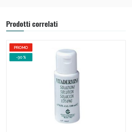
Prodotti correlati
PROMO
-30 %
Benessere Intestinale: Sconto fino al 55% valido
oggi!