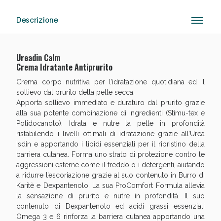
Descrizione
Anticellulite e Fanghi: Sconto fino al 40% valido
oggi!
Ureadin Calm
Crema Idratante Antiprurito
Crema corpo nutritiva per l’idratazione quotidiana ed il
sollievo dal prurito della pelle secca.
Apporta sollievo immediato e duraturo dal prurito grazie
alla sua potente combinazione di ingredienti (Stimu-tex e
Polidocanolo). Idrata e nutre la pelle in profondità
ristabilendo i livelli ottimali di idratazione grazie all’Urea
Isdin e apportando i lipidi essenziali per il ripristino della
barriera cutanea. Forma uno strato di protezione contro le
aggressioni esterne come il freddo o i detergenti, aiutando
a ridurre l’escoriazione grazie al suo contenuto in Burro di
Karitè e Dexpantenolo. La sua ProComfort Formula allevia
la sensazione di prurito e nutre in profondità. Il suo
contenuto di Dexpantenolo ed acidi grassi essenziali
Omega 3 e 6 rinforza la barriera cutanea apportando una