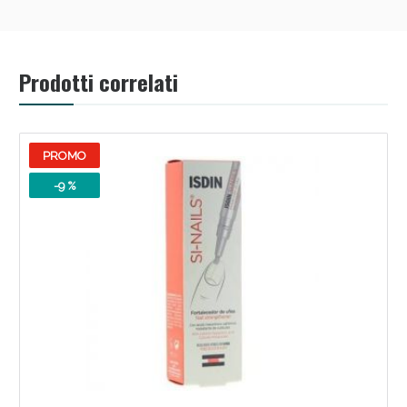
Prodotti correlati
PROMO
-9 %
Benessere Intestinale: Sconto fino al 55% valido
oggi!