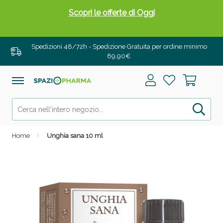
Scopri le offerte di Oggi
Spedizioni 48/72h - Spedizione Gratuita per ordine minimo
89,90€
Home
Unghia sana 10 ml
Drenanti e Pancia Piatta: Sconti fino al 55% validi
solo per OGGI!