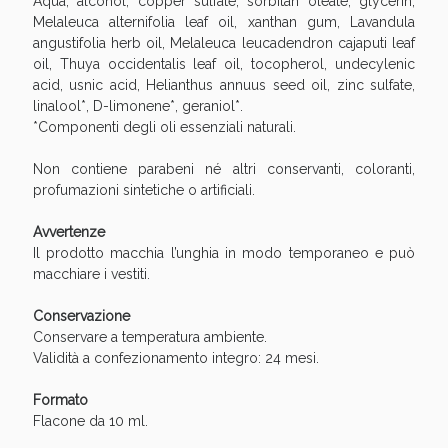
Aqua, alcohol, copper sulfate, sorbitan oleate, glycerin,
Sconto fino al 55% disponibile oggi!
Melaleuca alternifolia leaf oil, xanthan gum, Lavandula
angustifolia herb oil, Melaleuca leucadendron cajaputi leaf
oil, Thuya occidentalis leaf oil, tocopherol, undecylenic
acid, usnic acid, Helianthus annuus seed oil, zinc sulfate,
linalool*, D-limonene*, geraniol*.
*Componenti degli oli essenziali naturali.
Non contiene parabeni né altri conservanti, coloranti,
profumazioni sintetiche o artificiali.
Avvertenze
Il prodotto macchia l’unghia in modo temporaneo e può
macchiare i vestiti.
Conservazione
Conservare a temperatura ambiente.
Vie Urinarie e Prostata: Sconti fino al 45% oggi!
Validità a confezionamento integro: 24 mesi.
Formato
Flacone da 10 ml.