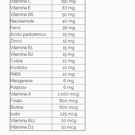
Vitamina C
150 mg
Vitamina E
67 mg
Vitamina B6
50 mg
Niacinamide
40 mg
Ferro
36 mg
Acido pantotenico
25 mg
Zinco
15 mg
Vitamina B1
15 mg
Vitamina B2
15 mg
Colina
10 mg
Inositolo
10 mg
PABA
10 mg
Benessere Intestinale: Sconto fino al 55% valido
Manganese
6 mg
oggi!
Potassio
6 mg
Vitamina A
1.000 mcg
Folato
800 mcg
Biotina
600 mcg
Iodio
225 mcg
Vitamina B12
20 mcg
Vitamina D3
10 mcg