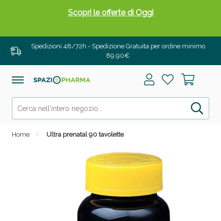
Scopri le offerte di Oggi
Spedizioni 48/72h - Spedizione Gratuita per ordine minimo
89,90€
Home
Ultra prenatal 90 tavolette
Drenanti e Pancia Piatta: Sconti fino al 55% validi
solo per OGGI!