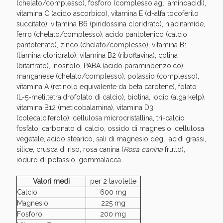
Sconto fino al 55% disponibile oggi!
(chelato/complesso), fosforo (complesso agli aminoacidi),
vitamina C (acido ascorbico), vitamina E (d-alfa tocoferilo
succitato), vitamina B6 (piridossina cloridrato), niacinamide,
ferro (chelato/complesso), acido pantotenico (calcio
pantotenato), zinco (chelato/complesso), vitamina B1
(tiamina cloridrato), vitamina B2 (riboflavina), colina
(bitartrato), inositolo, PABA (acido paraminbenzoico),
manganese (chelato/complesso), potassio (complesso),
vitamina A (retinolo equivalente da beta carotene), folato
(L-5-metiltetraidrofolato di calcio), biotina, iodio (alga kelp),
vitamina B12 (meticobalamina), vitamina D3
(colecalciferolo), cellulosa microcristallina, tri-calcio
fosfato, carbonato di calcio, ossido di magnesio, cellulosa
vegetale, acido stearico, sali di magnesio degli acidi grassi,
silice, crusca di riso, rosa canina (
Rosa canina
frutto),
ioduro di potassio, gommalacca.
Vie Urinarie e Prostata: Sconti fino al 45% oggi!
Valori medi
per 2 tavolette
Calcio
600 mg
Magnesio
225 mg
Fosforo
200 mg