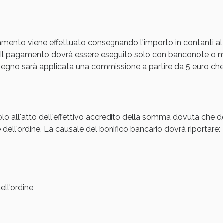
Sconto fino al 55% disponibile oggi!
amento viene effettuato consegnando l'importo in contanti al
Il pagamento dovrà essere eseguito solo con banconote o mon
gno sarà applicata una commissione a partire da 5 euro che s
olo all'atto dell'effettivo accredito della somma dovuta che d
 dell'ordine. La causale del bonifico bancario dovrà riportare:
ie Urinarie e Prostata: Sconti fino al 45% ogg
ll'ordine