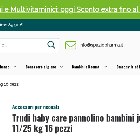
ni e Multivitaminici: oggi Sconto extra fino al
inimo 89,90€
info@spaziopharma.it
 banco
Benessere e igiene
Bambini e Neonati
Omeopatia ed E
kg 16 pezzi
cellulite e Fanghi: Sconto fino al 40% valido 
Accessori per neonati
Trudi baby care pannolino bambini j
11/25 kg 16 pezzi