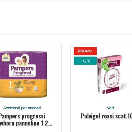
Scopri le offerte di Oggi
PROMO
-13 %
Accessori per neonati
Vari
Pampers progressi
Pulvigel rossi scat.
wborn pannolino 1 2-
5kg 28 pezzi