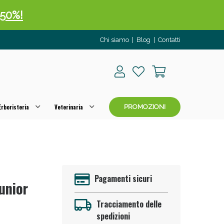
 50%!
Chi siamo
|
Blog
|
Contatti
rboristeria
Veterinaria
PROMOZIONI
oggi!
Pagamenti sicuri
unior
Tracciamento delle
spedizioni