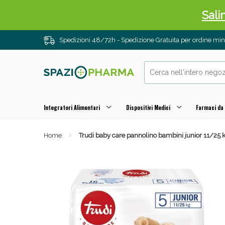
Sali
Spedizioni 48/72h - Spedizione Gratuita per ordine m
Integratori Alimentari
Dispositivi Medici
Farmaci da
Home
Trudi baby care pannolino bambini junior 11/25 
Anti