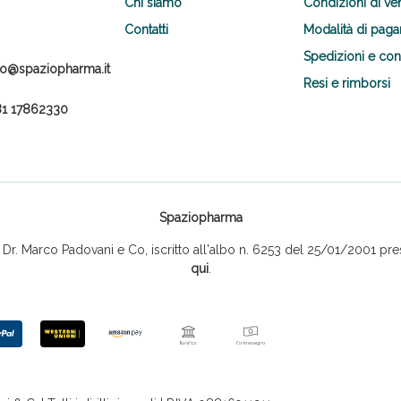
Chi siamo
Condizioni di ve
Contatti
Modalità di pag
Spedizioni e co
fo@spaziopharma.it
Resi e rimborsi
1 17862330
Spaziopharma
r. Marco Padovani e Co, iscritto all'albo n. 6253 del 25/01/2001 pres
qui
.