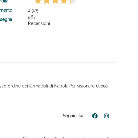
ndita
amento
4,3
/5
962
nsegna
Recensioni
so ordine dei farmacisti di Napoli. Per visionare
clicca
Seguici su: