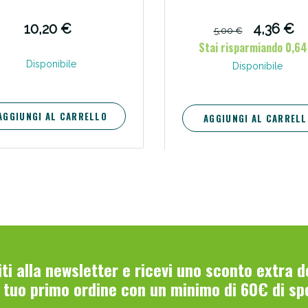
10,20 €
4,36 €
5,00 €
Stai risparmiando 0,64
Disponibile
Disponibile
AGGIUNGI AL CARRELLO
AGGIUNGI AL CARRELL
viti alla newsletter e ricevi uno sconto extra 
l tuo primo ordine con un minimo di 60€ di sp