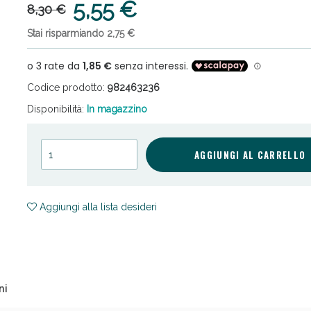
5,55 €
8,30 €
Stai risparmiando 2,75 €
Codice prodotto:
982463236
Disponibilità:
In magazzino
cellulite e Fanghi: Sconto fino al 40% valido 
AGGIUNGI AL CARRELLO
Aggiungi alla lista desideri
ni