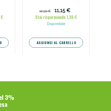
11,15 €
12,50 €
 €
Stai risparmiando 1,35 €
Disponibile
O
AGGIUNGI AL CARRELLO
del 3%
esa