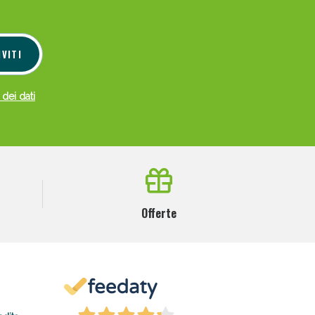
IVITI
 dei dati
Offerte