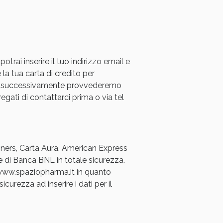
rai inserire il tuo indirizzo email e
 la tua carta di credito per
a e successivamente provvederemo
oggi!
regati di contattarci prima o via tel
Diners, Carta Aura, American Express
e di Banca BNL in totale sicurezza.
a www.spaziopharma.it in quanto
icurezza ad inserire i dati per il