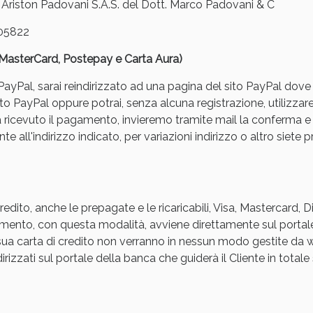
iston Padovani S.A.S. del Dott. Marco Padovani & C
05822
, MasterCard, Postepay e Carta Aura)
yPal, sarai reindirizzato ad una pagina del sito PayPal dove pot
to PayPal oppure potrai, senza alcuna registrazione, utilizzare
a ricevuto il pagamento, invieremo tramite mail la conferm
ssere Intestinale: Sconto fino al 55% valido 
e all'indirizzo indicato, per variazioni indirizzo o altro siete p
edito, anche le prepagate e le ricaricabili, Visa, Mastercard, 
agamento, con questa modalità, avviene direttamente sul portal
a sua carta di credito non verranno in nessun modo gestite d
rizzati sul portale della banca che guiderà il Cliente in totale s