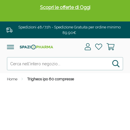
Scopri le offerte di Oggi
Spedizioni 48/72h - Spedizione Gratuita per ordine minimo
89,90€
Home
Trigheos ipo 60 compresse
Drenanti e Pancia Piatta: Sconti fino al 55% validi
solo per OGGI!