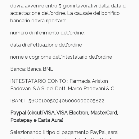
Sconto fino al 55% disponibile oggi!
dovrà avvenire entro 5 giorni lavorativi dalla data di
accettazione dell'ordine. La causale del bonifico
bancario dovrà riportare:
numero di riferimento dell'ordine:
data di effettuazione dell'ordine
nome e cognome dell'intestatario dell'ordine
Banca: Banca BNL
INTESTATARIO CONTO : Farmacia Ariston
Padovani S.A.S. del Dott. Marco Padovani & C
IBAN: IT56O0100503406000000005822
Vie Urinarie e Prostata: Sconti fino al 45% oggi!
Paypal (circuti VISA, VISA Electron, MasterCard,
Postepay e Carta Aura)
Selezionando il tipo di pagamento PayPal, sarai