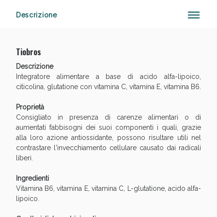
Descrizione
Tiobros
Descrizione
Vie Urinarie e Prostata: Sconti fino al 45% oggi!
Integratore alimentare a base di acido alfa-lipoico,
citicolina, glutatione con vitamina C, vitamina E, vitamina B6.
Proprietà
Consigliato in presenza di carenze alimentari o di
aumentati fabbisogni dei suoi componenti i quali, grazie
alla loro azione antiossidante, possono risultare utili nel
contrastare l'invecchiamento cellulare causato dai radicali
liberi.
Ingredienti
Benessere Intestinale: Sconto fino al 55% valido oggi!
Vitamina B6, vitamina E, vitamina C, L-glutatione, acido alfa-
lipoico.