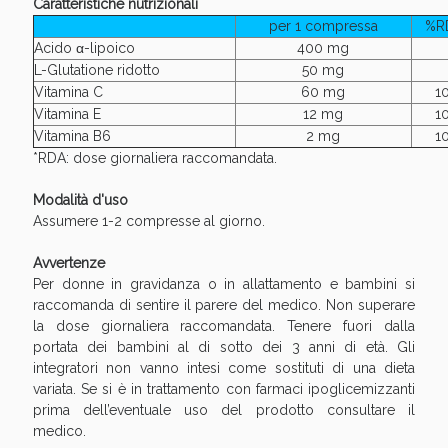
Caratteristiche nutrizionali
per 1 compressa
%R
Acido α-lipoico
400 mg
L-Glutatione ridotto
50 mg
Vitamina C
60 mg
1
Vitamina E
12 mg
1
Vitamina B6
2 mg
1
*RDA: dose giornaliera raccomandata.
Scopri le offerte di Oggi
Modalità d'uso
Assumere 1-2 compresse al giorno.
Avvertenze
Per donne in gravidanza o in allattamento e bambini si
raccomanda di sentire il parere del medico. Non superare
la dose giornaliera raccomandata. Tenere fuori dalla
portata dei bambini al di sotto dei 3 anni di età. Gli
integratori non vanno intesi come sostituti di una dieta
variata. Se si è in trattamento con farmaci ipoglicemizzanti
prima dell’eventuale uso del prodotto consultare il
medico.