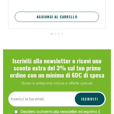
AGGIUNGI AL CARRELLO
Iscriviti alla newsletter e ricevi uno
Scopri le offerte di Oggi
sconto extra del 3% sul tuo primo
ordine con un minimo di 60€ di spesa
Ricevi in anteprima notizie e offerte speciali
ISCRIVITI
Desidero iscrivermi alla newsletter ed esprimo il