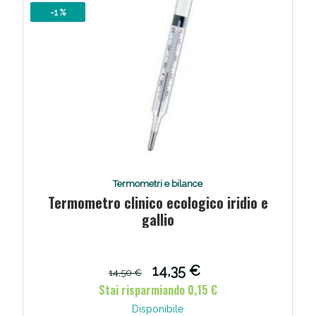
Vie Urinarie e Prostata: Sconti fino al 45% oggi!
-1 %
Termometri e bilance
Termometro clinico ecologico iridio e
gallio
Benessere Intestinale: Sconto fino al 55% valido
oggi!
14,35 €
14,50 €
Stai risparmiando 0,15 €
Disponibile