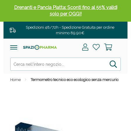
Drenanti e Pancia Piatta: Sconti fino al 55% validi
solo per OGGI!
Spedizioni 48/72h - Spedizione Gratuita per ordine
minimo 89,90€
Home
Termometro tecnico eco ecologico senza mercurio
Salini e Multivitaminici: oggi Sconto extra fino al
50%!