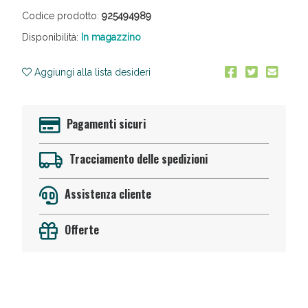
Codice prodotto:
925494989
Disponibilità:
In magazzino
Aggiungi alla lista desideri
Pagamenti sicuri
Anticellulite e Fanghi: Sconto fino al 40% valido
oggi!
Tracciamento delle spedizioni
Assistenza cliente
Offerte