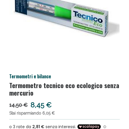
Termometri e bilance
Anticellulite e Fanghi: Sconto fino al 40% valido
Termometro tecnico eco ecologico senza
oggi!
mercurio
8,45 €
14,50 €
Stai risparmiando 6,05 €