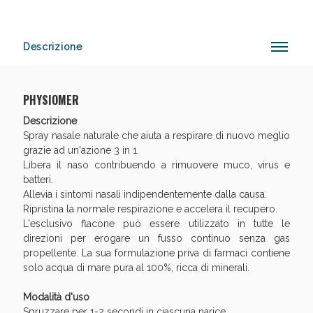
Descrizione
Vie Urinarie e Prostata: Sconti fino al 45% oggi!
PHYSIOMER
Descrizione
Spray nasale naturale che aiuta a respirare di nuovo meglio
grazie ad un'azione 3 in 1.
Libera il naso contribuendo a rimuovere muco, virus e
batteri.
Allevia i sintomi nasali indipendentemente dalla causa.
Ripristina la normale respirazione e accelera il recupero.
L'esclusivo flacone può essere utilizzato in tutte le
direzioni per erogare un fusso continuo senza gas
propellente. La sua formulazione priva di farmaci contiene
solo acqua di mare pura al 100%, ricca di minerali.
Modalità d'uso
Benessere Intestinale: Sconto fino al 55% valido
Spruzzare per 1-2 secondi in ciascuna narice.