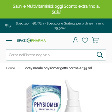
Salini e Multivitaminici: oggi Sconto extra fino al
50%!
Spedizioni 48/72h - Spedizione Gratuita per ordine minimo
89,90€
Home
Spray nasale physiomer getto normale 135 ml
Anticellulite e Fanghi: Sconto fino al 40% valido
oggi!