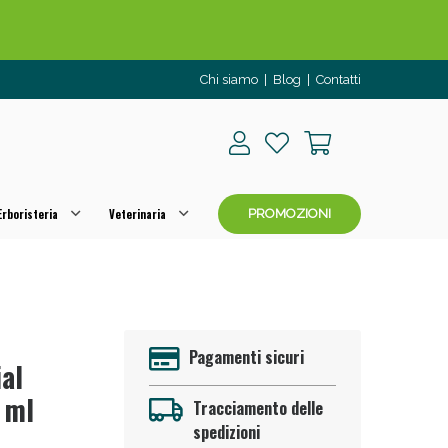
Chi siamo
|
Blog
|
Contatti
rboristeria
Veterinaria
PROMOZIONI
o per OGGI!
Pagamenti sicuri
ial
 ml
Tracciamento delle
spedizioni