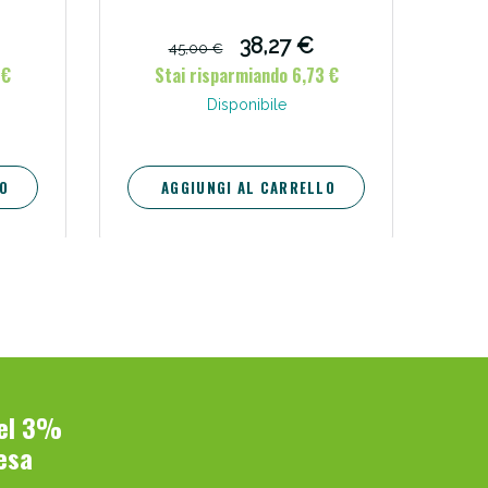
 blu
38,27 €
45,00 €
 €
Stai risparmiando 6,73 €
Disponibile
O
AGGIUNGI AL CARRELLO
del 3%
esa