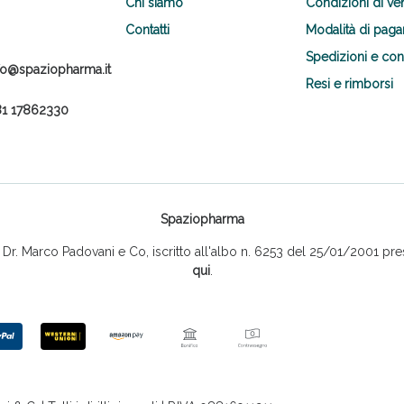
Chi siamo
Condizioni di ve
Contatti
Modalità di pag
Spedizioni e co
fo@spaziopharma.it
Resi e rimborsi
1 17862330
Spaziopharma
r. Marco Padovani e Co, iscritto all'albo n. 6253 del 25/01/2001 pres
qui
.