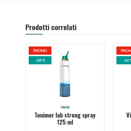
V
Prodotti correlati
PROMO
PRO
-28 %
-22 
Bene
Varie
Tonimer lab strong spray
V
125 ml