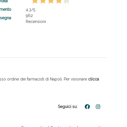
ndita
amento
4,3
/5
962
nsegna
Recensioni
so ordine dei farmacisti di Napoli. Per visionare
clicca
Seguici su: