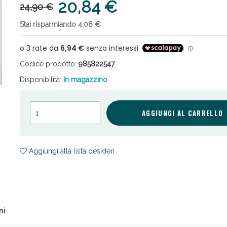
20,84 €
24,90 €
Stai risparmiando 4,06 €
Codice prodotto:
985822547
Disponibilità:
In magazzino
ni e Multivitaminici: oggi Sconto extra fino al
AGGIUNGI AL CARRELLO
Aggiungi alla lista desideri
ni