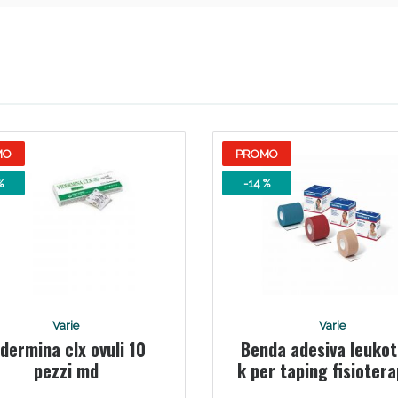
ie Urinarie e Prostata: Sconti fino al 45% ogg
MO
PROMO
%
-14 %
ssere Intestinale: Sconto fino al 55% valido 
Varie
Varie
idermina clx ovuli 10
Benda adesiva leuko
pezzi md
k per taping fisioter
larghezza 2,5 cm