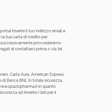
rai inserire il tuo indirizzo email e
 la tua carta di credito per
a e successivamente provvederemo
regati di contattarci prima o via tel
Diners, Carta Aura, American Express
e di Banca BNL in totale sicurezza.
a www.spaziopharma.it in quanto
icurezza ad inserire i dati per il