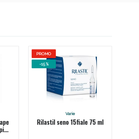
i!
PROMO
-15 %
oggi!
Varie
tape
Rilastil seno 15fiale 75 ml
apico