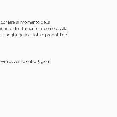
oggi!
 corriere al momento della
ete direttamente al corriere. Alla
i aggiungerà al totale prodotti del
ovrà avvenire entro 5 giorni
oggi!