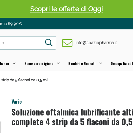
Scopri le offerte di Oggi
inimo 89,90€
info@spaziopharma.it
 banco
Benessere e igiene
Bambini e Neonati
Omeopatia ed E
 strip da 5 flaconi da 0,5 ml
 Pancia Piatta: Sconti fino al 55% validi sol
Varie
Soluzione oftalmica lubrificante alt
complete 4 strip da 5 flaconi da 0,5