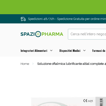
Spedizioni 48/72h - Spedizione Gratuita per ordine m
Integratori Alimentari
Dispositivi Medici
Farmaci da
Home
Soluzione oftalmica lubrificante altial complete 4
Drenanti e