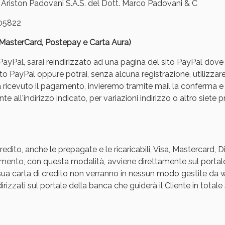
iston Padovani S.A.S. del Dott. Marco Padovani & C
05822
, MasterCard, Postepay e Carta Aura)
yPal, sarai reindirizzato ad una pagina del sito PayPal dove pot
to PayPal oppure potrai, senza alcuna registrazione, utilizzare
a ricevuto il pagamento, invieremo tramite mail la conferm
Sconto fino al 55% disponibile oggi!
e all'indirizzo indicato, per variazioni indirizzo o altro siete p
edito, anche le prepagate e le ricaricabili, Visa, Mastercard, 
agamento, con questa modalità, avviene direttamente sul portal
a sua carta di credito non verranno in nessun modo gestite d
rizzati sul portale della banca che guiderà il Cliente in totale s