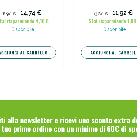
lunghezza 5 m colore
in rotolo
14,74 €
11,92 €
18,90 €
13,80 €
tai risparmiando 4,16 €
Stai risparmiando 1,88
Disponibile
Disponibile
AGGIUNGI AL CARRELLO
AGGIUNGI AL CARRELL
Scopri le offerte di Oggi
viti alla newsletter e ricevi uno sconto extra 
l tuo primo ordine con un minimo di 60€ di sp