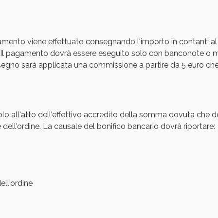
cellulite e Fanghi: Sconto fino al 40% valido 
amento viene effettuato consegnando l'importo in contanti al
Il pagamento dovrà essere eseguito solo con banconote o mon
gno sarà applicata una commissione a partire da 5 euro che s
olo all'atto dell'effettivo accredito della somma dovuta che d
 dell'ordine. La causale del bonifico bancario dovrà riportare:
cellulite e Fanghi: Sconto fino al 40% valido 
ll'ordine