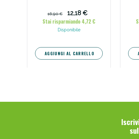
12,18 €
16,90 €
Stai risparmiando 4,72 €
S
Disponibile
AGGIUNGI AL CARRELLO
Iscri
su