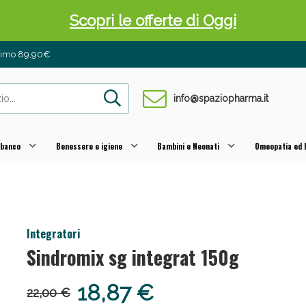
Scopri le offerte di Oggi
inimo 89,90€
info@spaziopharma.it
 banco
Benessere e igiene
Bambini e Neonati
Omeopatia ed E
 Pancia Piatta: Sconti fino al 55% validi sol
Integratori
Sindromix sg integrat 150g
18,87 €
22,00 €