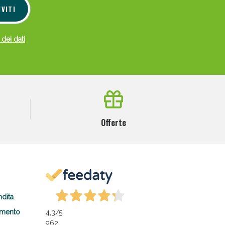
IVITI
 dei dati
Offerte
ndita
amento
4,3
/5
962