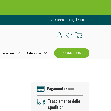
Chi siamo
|
Blog
|
Contatti
rboristeria
Veterinaria
PROMOZIONI
o per OGGI!
Pagamenti sicuri
Tracciamento delle
spedizioni