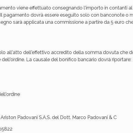
amento viene effettuato consegnando l'importo in contanti al
cellulite e Fanghi: Sconto fino al 40% valido 
Il pagamento dovrà essere eseguito solo con banconote o mon
gno sarà applicata una commissione a partire da 5 euro che s
olo all'atto dell'effettivo accredito della somma dovuta che d
 dell'ordine. La causale del bonifico bancario dovrà riportare:
ll'ordine
cellulite e Fanghi: Sconto fino al 40% valido 
iston Padovani S.A.S. del Dott. Marco Padovani & C
05822