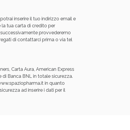
rai inserire il tuo indirizzo email e
 la tua carta di credito per
a e successivamente provvederemo
regati di contattarci prima o via tel
Diners, Carta Aura, American Express
e di Banca BNL in totale sicurezza.
a www.spaziopharma.it in quanto
icurezza ad inserire i dati per il