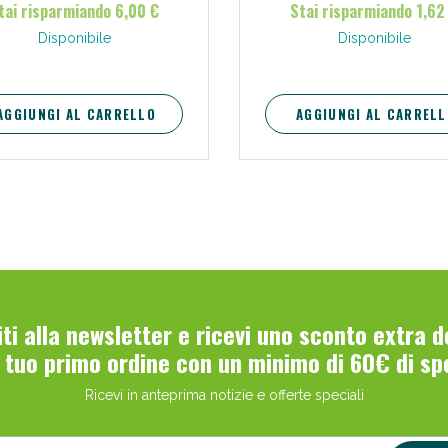
tai risparmiando 6,00 €
Stai risparmiando 1,62
Disponibile
Disponibile
AGGIUNGI AL CARRELLO
AGGIUNGI AL CARRELL
Scopri le offerte di Oggi
viti alla newsletter e ricevi uno sconto extra 
l tuo primo ordine con un minimo di 60€ di sp
Ricevi in anteprima notizie e offerte speciali