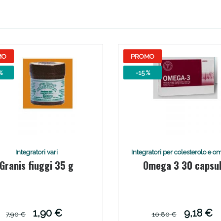
ie Urinarie e Prostata: Sconti fino al 45% ogg
MO
PROMO
%
-15 %
Integratori vari
Integratori per colesterolo e o
Granis fiuggi 35 g
Omega 3 30 capsu
ssere Intestinale: Sconto fino al 55% valido 
1,90 €
9,18 €
7,90 €
10,80 €