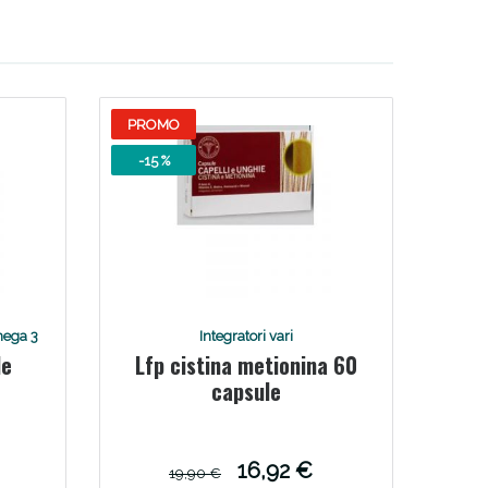
i!
PROMO
-15 %
mega 3
Integratori vari
le
Lfp cistina metionina 60
oggi!
capsule
16,92 €
19,90 €