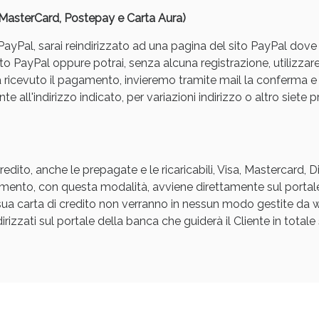
, MasterCard, Postepay e Carta Aura)
yPal, sarai reindirizzato ad una pagina del sito PayPal dove pot
to PayPal oppure potrai, senza alcuna registrazione, utilizzare
a ricevuto il pagamento, invieremo tramite mail la conferm
e all'indirizzo indicato, per variazioni indirizzo o altro siete p
Sconto fino al 55% disponibile oggi!
edito, anche le prepagate e le ricaricabili, Visa, Mastercard, 
agamento, con questa modalità, avviene direttamente sul portal
a sua carta di credito non verranno in nessun modo gestite d
rizzati sul portale della banca che guiderà il Cliente in totale s