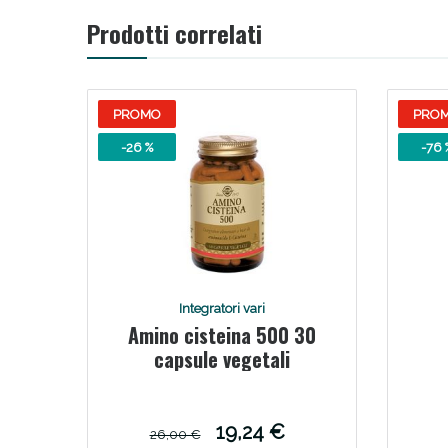
Prodotti correlati
V
PROMO
PRO
-26 %
-76 
Integratori vari
Amino cisteina 500 30
Bene
capsule vegetali
19,24 €
26,00 €