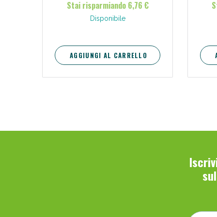
Stai risparmiando 6,76 €
S
Disponibile
AGGIUNGI AL CARRELLO
Iscri
su