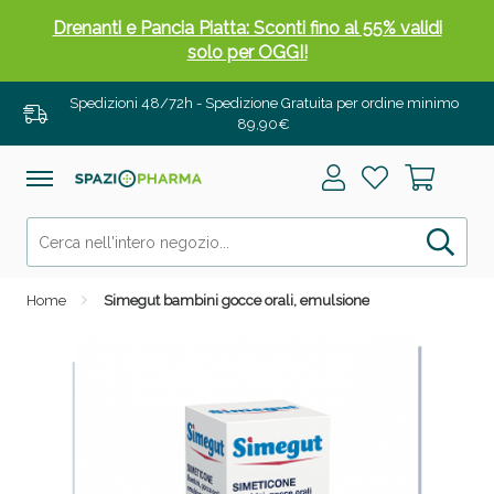
Drenanti e Pancia Piatta: Sconti fino al 55% validi
solo per OGGI!
Spedizioni 48/72h - Spedizione Gratuita per ordine minimo
89,90€
Home
Simegut bambini gocce orali, emulsione
Salini e Multivitaminici: oggi Sconto extra fino al
50%!