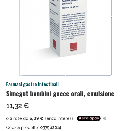
Anticellulite e Fanghi: Sconto fino al 40% valido
Farmaci gastro intestinali
oggi!
Simegut bambini gocce orali, emulsione
11,32 €
Codice prodotto:
037962014