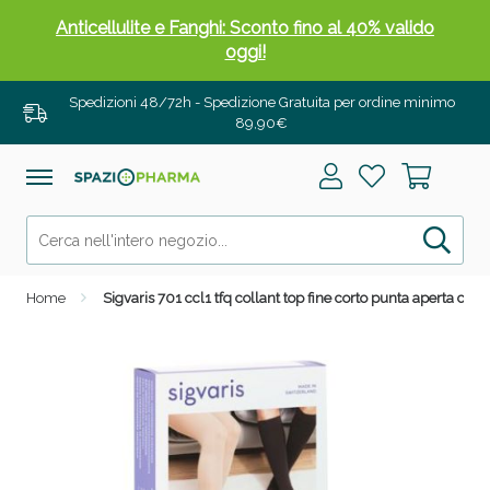
Anticellulite e Fanghi: Sconto fino al 40% valido
oggi!
Spedizioni 48/72h - Spedizione Gratuita per ordine minimo
89,90€
Home
Sigvaris 701 ccl1 tfq collant top fine corto punta aperta crisp
Anticellulite e Fanghi: Sconto fino al 40% valido
oggi!