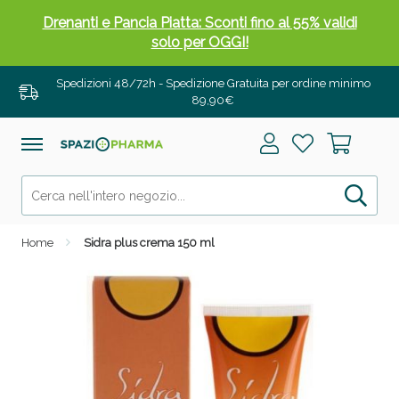
Drenanti e Pancia Piatta: Sconti fino al 55% validi
solo per OGGI!
Spedizioni 48/72h - Spedizione Gratuita per ordine minimo
89,90€
Home
Sidra plus crema 150 ml
Salini e Multivitaminici: oggi Sconto extra fino al
50%!