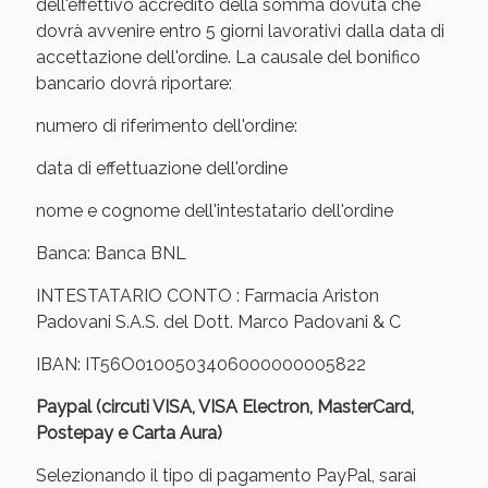
Vie Urinarie e Prostata: Sconti fino al 45% oggi!
dell'effettivo accredito della somma dovuta che
dovrà avvenire entro 5 giorni lavorativi dalla data di
accettazione dell'ordine. La causale del bonifico
bancario dovrà riportare:
numero di riferimento dell'ordine:
data di effettuazione dell'ordine
nome e cognome dell'intestatario dell'ordine
Banca: Banca BNL
INTESTATARIO CONTO : Farmacia Ariston
Padovani S.A.S. del Dott. Marco Padovani & C
IBAN: IT56O0100503406000000005822
Benessere Intestinale: Sconto fino al 55% valido
oggi!
Paypal (circuti VISA, VISA Electron, MasterCard,
Postepay e Carta Aura)
Selezionando il tipo di pagamento PayPal, sarai