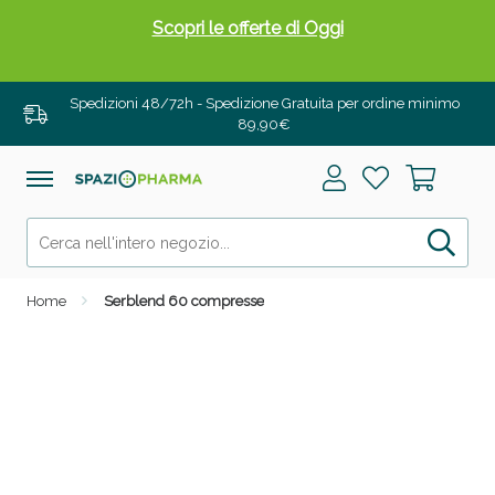
Scopri le offerte di Oggi
Spedizioni 48/72h - Spedizione Gratuita per ordine minimo
89,90€
Home
Serblend 60 compresse
Drenanti e Pancia Piatta: Sconti fino al 55% validi
solo per OGGI!