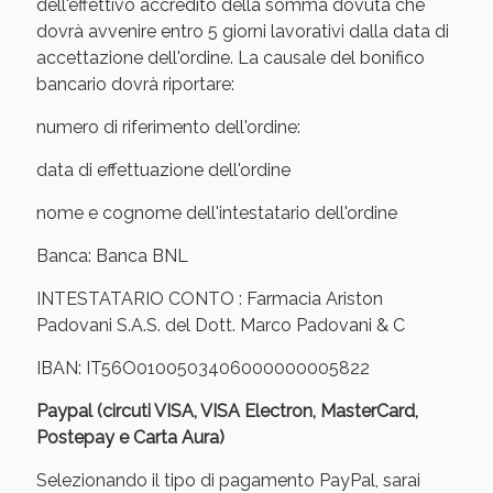
Sconto fino al 55% disponibile oggi!
dell'effettivo accredito della somma dovuta che
dovrà avvenire entro 5 giorni lavorativi dalla data di
accettazione dell'ordine. La causale del bonifico
bancario dovrà riportare:
numero di riferimento dell'ordine:
data di effettuazione dell'ordine
nome e cognome dell'intestatario dell'ordine
Banca: Banca BNL
INTESTATARIO CONTO : Farmacia Ariston
Padovani S.A.S. del Dott. Marco Padovani & C
IBAN: IT56O0100503406000000005822
Vie Urinarie e Prostata: Sconti fino al 45% oggi!
Paypal (circuti VISA, VISA Electron, MasterCard,
Postepay e Carta Aura)
Selezionando il tipo di pagamento PayPal, sarai