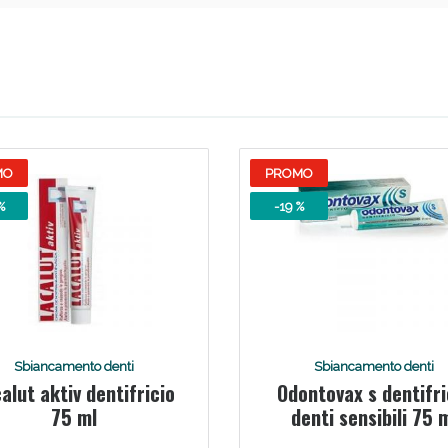
Scopri le offerte di Oggi
MO
PROMO
%
-19 %
Sbiancamento denti
Sbiancamento denti
alut aktiv dentifricio
Odontovax s dentifri
75 ml
denti sensibili 75 