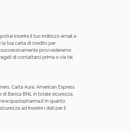
rai inserire il tuo indirizzo email e
 la tua carta di credito per
a e successivamente provvederemo
oggi!
regati di contattarci prima o via tel
Diners, Carta Aura, American Express
e di Banca BNL in totale sicurezza.
a www.spaziopharma.it in quanto
icurezza ad inserire i dati per il