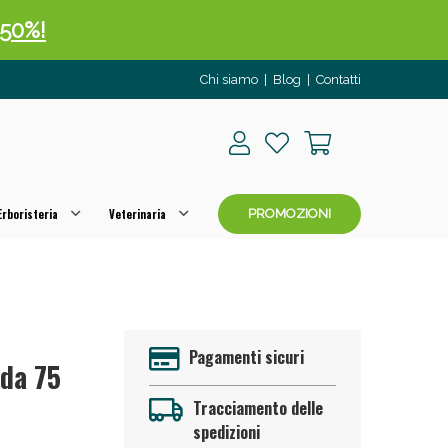
 50%!
Chi siamo
|
Blog
|
Contatti
rboristeria
Veterinaria
PROMOZIONI
oggi!
Pagamenti sicuri
 da 75
Tracciamento delle
spedizioni