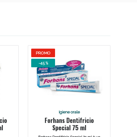
PROMO
-45 %
Igiene orale
cio
Forhans Dentifricio
ml
Special 75 ml