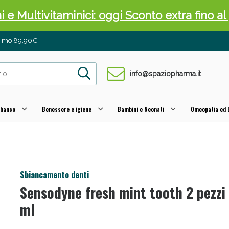
ni e Multivitaminici: oggi Sconto extra fino al
inimo 89,90€
info@spaziopharma.it
 banco
Benessere e igiene
Bambini e Neonati
Omeopatia ed E
cellulite e Fanghi: Sconto fino al 40% valido 
Sbiancamento denti
Sensodyne fresh mint tooth 2 pezzi
ml