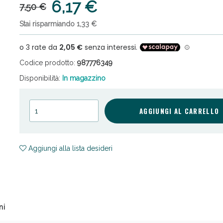
6,17 €
7,50 €
Stai risparmiando 1,33 €
Codice prodotto:
987776349
Disponibilità:
In magazzino
cellulite e Fanghi: Sconto fino al 40% valido 
AGGIUNGI AL CARRELLO
Aggiungi alla lista desideri
ni