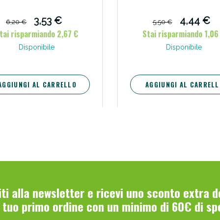
3,53 €
4,44 €
6,20 €
5,50 €
tai risparmiando 2,67 €
Stai risparmiando 1,06
Disponibile
Disponibile
AGGIUNGI AL CARRELLO
AGGIUNGI AL CARRELL
viti alla newsletter e ricevi uno sconto extra 
l tuo primo ordine con un minimo di 60€ di sp