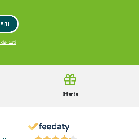
IVITI
 dei dati
Offerte