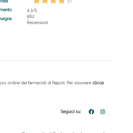
ndita
amento
4,3
/5
962
nsegna
Recensioni
so ordine dei farmacisti di Napoli. Per visionare
clicca
Seguici su: