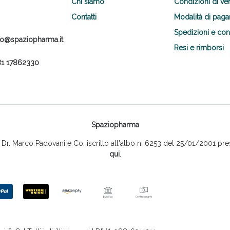
Chi siamo
Condizioni di ve
Contatti
Modalità di pag
Spedizioni e co
fo@spaziopharma.it
Resi e rimborsi
1 17862330
Spaziopharma
r. Marco Padovani e Co, iscritto all'albo n. 6253 del 25/01/2001 pres
qui
.