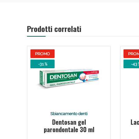
Prodotti correlati
PROMO
PRO
-31 %
-43 
Sbiancamento denti
Dentosan gel
Lac
parondontale 30 ml