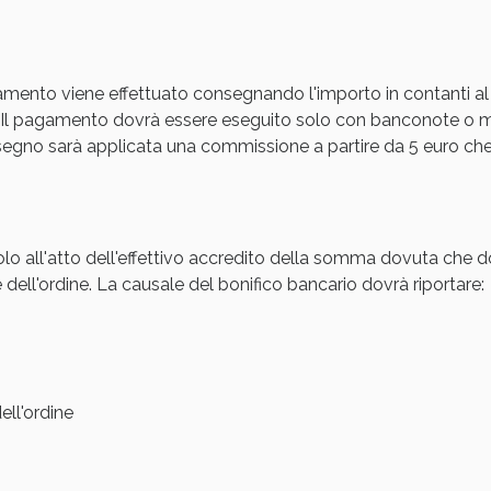
Sconto fino al 55% disponibile oggi!
amento viene effettuato consegnando l'importo in contanti al
Il pagamento dovrà essere eseguito solo con banconote o mon
gno sarà applicata una commissione a partire da 5 euro che s
olo all'atto dell'effettivo accredito della somma dovuta che d
 dell'ordine. La causale del bonifico bancario dovrà riportare:
ie Urinarie e Prostata: Sconti fino al 45% ogg
ll'ordine