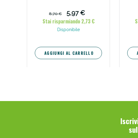
5,97 €
8,70 €
Stai risparmiando 2,73 €
S
Disponibile
AGGIUNGI AL CARRELLO
Iscri
su