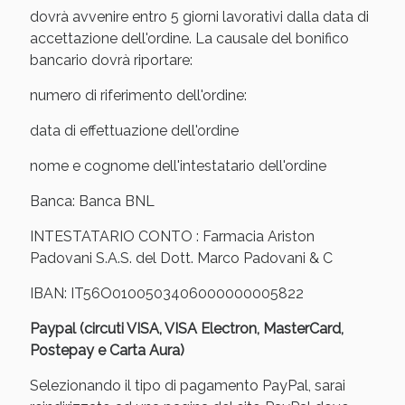
Sconto fino al 55% disponibile oggi!
dovrà avvenire entro 5 giorni lavorativi dalla data di
accettazione dell'ordine. La causale del bonifico
bancario dovrà riportare:
numero di riferimento dell'ordine:
data di effettuazione dell'ordine
nome e cognome dell'intestatario dell'ordine
Banca: Banca BNL
INTESTATARIO CONTO : Farmacia Ariston
Padovani S.A.S. del Dott. Marco Padovani & C
IBAN: IT56O0100503406000000005822
Vie Urinarie e Prostata: Sconti fino al 45% oggi!
Paypal (circuti VISA, VISA Electron, MasterCard,
Postepay e Carta Aura)
Selezionando il tipo di pagamento PayPal, sarai