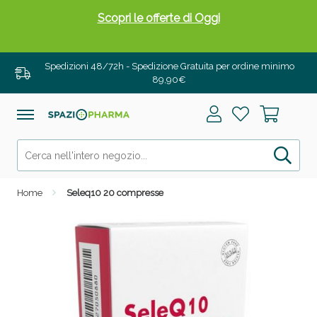
Scopri le offerte di Oggi
Spedizioni 48/72h - Spedizione Gratuita per ordine minimo
89,90€
Home
Seleq10 20 compresse
Drenanti e Pancia Piatta: Sconti fino al 55% validi
solo per OGGI!