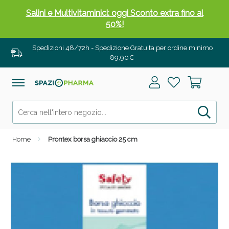
Salini e Multivitaminici: oggi Sconto extra fino al
50%!
Spedizioni 48/72h - Spedizione Gratuita per ordine minimo
89,90€
Home
Prontex borsa ghiaccio 25 cm
Anticellulite e Fanghi: Sconto fino al 40% valido
oggi!