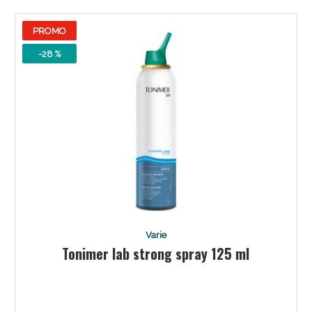
oggi!
PROMO
-28 %
Varie
Scopri le offerte di Oggi
Tonimer lab strong spray 125 ml