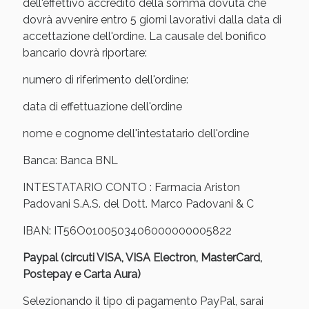
Sconto fino al 55% disponibile oggi!
dell'effettivo accredito della somma dovuta che
dovrà avvenire entro 5 giorni lavorativi dalla data di
accettazione dell'ordine. La causale del bonifico
bancario dovrà riportare:
numero di riferimento dell'ordine:
data di effettuazione dell'ordine
nome e cognome dell'intestatario dell'ordine
Banca: Banca BNL
INTESTATARIO CONTO : Farmacia Ariston
Padovani S.A.S. del Dott. Marco Padovani & C
IBAN: IT56O0100503406000000005822
Vie Urinarie e Prostata: Sconti fino al 45% oggi!
Paypal (circuti VISA, VISA Electron, MasterCard,
Postepay e Carta Aura)
Selezionando il tipo di pagamento PayPal, sarai