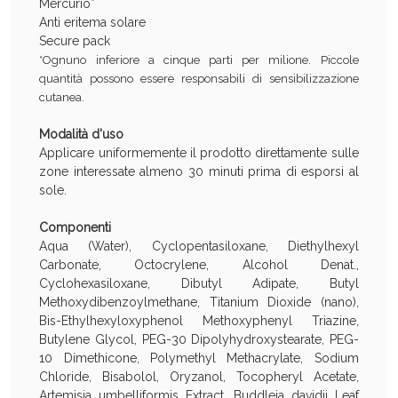
Mercurio*
Anti eritema solare
Secure pack
*Ognuno inferiore a cinque parti per milione. Piccole
quantità possono essere responsabili di sensibilizzazione
cutanea.
Modalità d'uso
Applicare uniformemente il prodotto direttamente sulle
zone interessate almeno 30 minuti prima di esporsi al
sole.
Benessere Intestinale: Sconto fino al 55% valido
Componenti
oggi!
Aqua (Water), Cyclopentasiloxane, Diethylhexyl
Carbonate, Octocrylene, Alcohol Denat.,
Cyclohexasiloxane, Dibutyl Adipate, Butyl
Methoxydibenzoylmethane, Titanium Dioxide (nano),
Bis-Ethylhexyloxyphenol Methoxyphenyl Triazine,
Butylene Glycol, PEG-30 Dipolyhydroxystearate, PEG-
10 Dimethicone, Polymethyl Methacrylate, Sodium
Chloride, Bisabolol, Oryzanol, Tocopheryl Acetate,
Artemisia umbelliformis Extract, Buddleja davidii Leaf