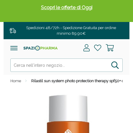
Scopri le offerte di Oggi
Spedizioni 48/72h - Spedizione Gratuita per ordine
minimo 89,90€
Home
Rilastil sun system photo protection therapy spf50+ comfo
Drenanti e Pancia Piatta: Sconti fino al 55% validi
solo per OGGI!