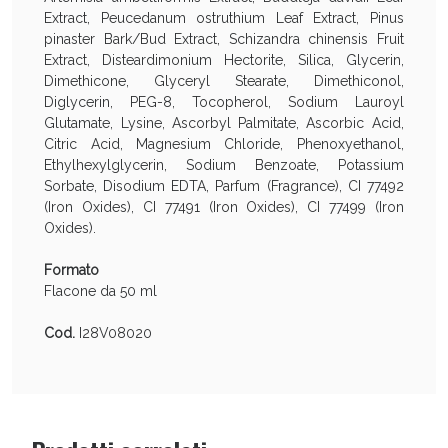
Extract, Peucedanum ostruthium Leaf Extract, Pinus
pinaster Bark/Bud Extract, Schizandra chinensis Fruit
Extract, Disteardimonium Hectorite, Silica, Glycerin,
Dimethicone, Glyceryl Stearate, Dimethiconol,
Diglycerin, PEG-8, Tocopherol, Sodium Lauroyl
Glutamate, Lysine, Ascorbyl Palmitate, Ascorbic Acid,
Citric Acid, Magnesium Chloride, Phenoxyethanol,
Scopri le offerte di Oggi
Ethylhexylglycerin, Sodium Benzoate, Potassium
Sorbate, Disodium EDTA, Parfum (Fragrance), CI 77492
(Iron Oxides), CI 77491 (Iron Oxides), CI 77499 (Iron
Oxides).
Formato
Flacone da 50 ml
Cod.
I28V08020