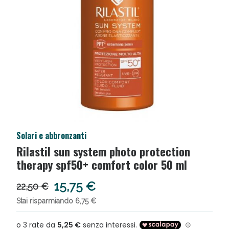
Solari e abbronzanti
Salini e Multivitaminici: oggi Sconto extra fino al
Rilastil sun system photo protection
50%!
therapy spf50+ comfort color 50 ml
15,75 €
22,50 €
Stai risparmiando 6,75 €