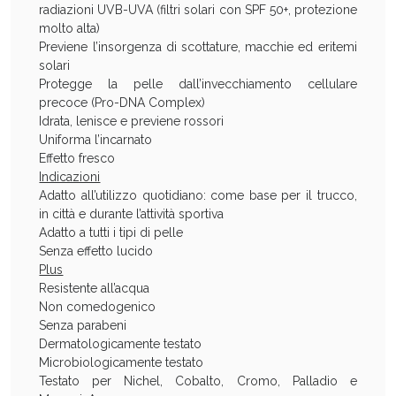
Sconto fino al 55% disponibile oggi!
radiazioni UVB-UVA (filtri solari con SPF 50+, protezione
molto alta)
Previene l’insorgenza di scottature, macchie ed eritemi
solari
Protegge la pelle dall’invecchiamento cellulare
precoce (Pro-DNA Complex)
Idrata, lenisce e previene rossori
Uniforma l’incarnato
Effetto fresco
Indicazioni
Adatto all’utilizzo quotidiano: come base per il trucco,
in città e durante l’attività sportiva
Adatto a tutti i tipi di pelle
Senza effetto lucido
Plus
Resistente all’acqua
Non comedogenico
Vie Urinarie e Prostata: Sconti fino al 45% oggi!
Senza parabeni
Dermatologicamente testato
Microbiologicamente testato
Testato per Nichel, Cobalto, Cromo, Palladio e