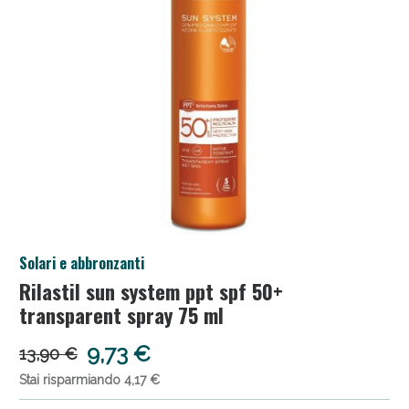
Salini e Multivitaminici: oggi Sconto extra fino al
Solari e abbronzanti
50%!
Rilastil sun system ppt spf 50+
transparent spray 75 ml
9,73 €
13,90 €
Stai risparmiando 4,17 €