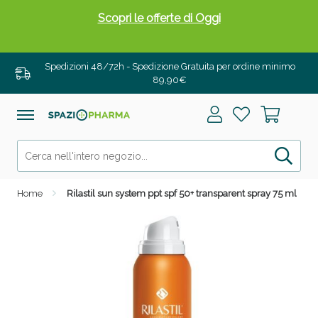
Scopri le offerte di Oggi
Spedizioni 48/72h - Spedizione Gratuita per ordine minimo
89,90€
Home
Rilastil sun system ppt spf 50+ transparent spray 75 ml
Drenanti e Pancia Piatta: Sconti fino al 55% validi
solo per OGGI!