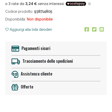
Codice prodotto:
938714805
Disponibilità:
Non disponibile
Aggiungi alla lista desideri
Anticellulite e Fanghi: Sconto fino al 40% valido
Pagamenti sicuri
oggi!
Tracciamento delle spedizioni
Assistenza cliente
Offerte