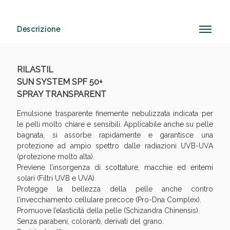
Descrizione
Anticellulite e Fanghi: Sconto fino al 40% valido
oggi!
RILASTIL
SUN SYSTEM SPF 50+
SPRAY TRANSPARENT
Emulsione trasparente finemente nebulizzata indicata per
le pelli molto chiare e sensibili. Applicabile anche su pelle
bagnata, si assorbe rapidamente e garantisce una
protezione ad ampio spettro dalle radiazioni UVB-UVA
(protezione molto alta).
Previene l’insorgenza di scottature, macchie ed eritemi
solari (Filtri UVB e UVA).
Protegge la bellezza della pelle anche contro
l’invecchiamento cellulare precoce (Pro-Dna Complex).
Promuove l’elasticità della pelle (Schizandra Chinensis).
Senza parabeni, coloranti, derivati del grano.