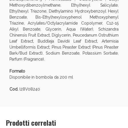
Methoxydibenzoylmethane, Ethylhexyl Salicylate,
Ethylhexyl Triazone, Diethylamino Hydroxybenzoyl Hexyl
Benzoate, Bis-Ethylhexyloxyphenol Methoxyphenyl
Triazine, Acrylates/Octylacrylamide Copolymer, C12-15
Alkyl Benzoate, Glycerin, Aqua (Water), Schizandra
Chinensis Fruit Extract, Diglycerin, Peucedanum Ostruthium
Leaf Extract, Buddleja Davidii Leaf Extract, Artemisia
Umbelliformis Extract, Pinus Pinaster Extract (Pinus Pinaster
Bark/Bud Extract), Sodium Benzoate, Potassium Sorbate,
Parfum (Fragrance).
Benessere Intestinale: Sconto fino al 55% valido
Formato
oggi!
Disponibile in bombola da 200 ml
Cod.
I28V08240
Prodotti correlati