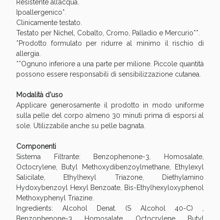
Sconto fino al 55% disponibile oggi!
Resistente all’acqua.
Ipoallergenico*.
Clinicamente testato.
Testato per Nichel, Cobalto, Cromo, Palladio e Mercurio**.
*Prodotto formulato per ridurre al minimo il rischio di
allergia.
**Ognuno inferiore a una parte per milione. Piccole quantità
possono essere responsabili di sensibilizzazione cutanea.
Modalità d'uso
Applicare generosamente il prodotto in modo uniforme
sulla pelle del corpo almeno 30 minuti prima di esporsi al
sole. Utilizzabile anche su pelle bagnata.
Componenti
Sistema Filtrante: Benzophenone-3, Homosalate,
Octocrylene, Butyl Methoxydibenzoylmethane, Ethylexyl
Vie Urinarie e Prostata: Sconti fino al 45% oggi!
Salicilate, Ethylhexyl Triazone, Diethylamino
Hydoxybenzoyl Hexyl Benzoate, Bis-Ethylhexyloxyphenol
Methoxyphenyl Triazine.
Ingredients: Alcohol Denat. (S Alcohol 40-C) ,
Benzophenone-3 , Homosalate , Octocrylene , Butyl