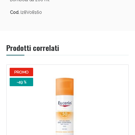
Cod.
I28V08160
Prodotti correlati
PROMO
-49 %