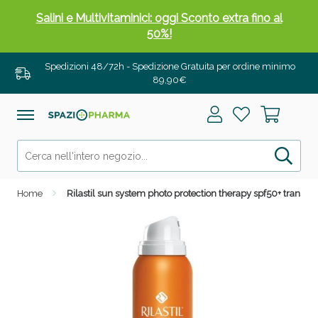
Salini e Multivitaminici: oggi Sconto extra fino al
50%!
Spedizioni 48/72h - Spedizione Gratuita per ordine minimo
89,90€
Home
Rilastil sun system photo protection therapy spf50+ transp
Anticellulite e Fanghi: Sconto fino al 40% valido
oggi!