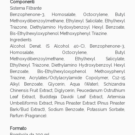
Componenti
Sistema Filtrante
Benzophenone-3, Homosalate, Octocrylene, Butyl
Methoxydibenzoylmethane, Ethylexyl Salicilate, Ethylhexyl
Triazone, Diethylamino Hydoxybenzoyl Hexyl Benzoate,
Bis-Ethylhexyloxyphenol Methoxyphenyl Triazine.
Ingredients
Alcohol Denat. (S Alcohol 40-C), Benzophenone-3,
Homosalate, Octocrylene, Butyl
Methoxydibenzoylmethane, Ethylhexyl Salicylate,
Ethylhexyl Triazone, Diethylamino Hydroxybenzoyl Hexyl
Benzoate, Bis-Ethylhexyloxyphenol Methoxyphenyl
Triazine, Acrylates/Octylacrylamide Copolymer, C12-15
Alkyl Benzoate, Glycerin, Aqua (Water), Schizandra
Chinensis Fruit Extract, Diglycerin, Peucedanum Ostruthium
Leaf Extract, Buddleja Davidii Leaf Extract, Artemisia
Umbelliformis Extract, Pinus Pinaster Extract (Pinus Pinaster
Bark/Bud Extract), Sodium Benzoate, Potassium Sorbate,
Parfum (Fragrance).
Formato
Bombola da 200 ml