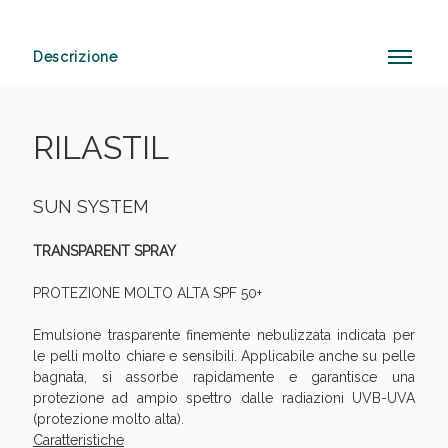
Descrizione
Vie Urinarie e Prostata: Sconti fino al 45% oggi!
RILASTIL
SUN SYSTEM
TRANSPARENT SPRAY
PROTEZIONE MOLTO ALTA SPF 50+
Emulsione trasparente finemente nebulizzata indicata per
le pelli molto chiare e sensibili. Applicabile anche su pelle
bagnata, si assorbe rapidamente e garantisce una
protezione ad ampio spettro dalle radiazioni UVB-UVA
(protezione molto alta).
Benessere Intestinale: Sconto fino al 55% valido
Caratteristiche