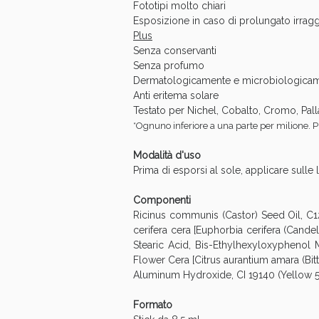
Fototipi molto chiari
Esposizione in caso di prolungato irrag
Plus
Senza conservanti
Senza profumo
Dermatologicamente e microbiologicam
Anti eritema solare
Testato per Nichel, Cobalto, Cromo, Pal
*Ognuno inferiore a una parte per milione. P
Bene
Modalità d'uso
Prima di esporsi al sole, applicare sulle 
Componenti
Ricinus communis (Castor) Seed Oil, C12
cerifera cera [Euphorbia cerifera (Cande
Stearic Acid, Bis-Ethylhexyloxyphenol M
Flower Cera [Citrus aurantium amara (Bi
Aluminum Hydroxide, CI 19140 (Yellow 5
Formato