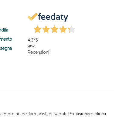
ndita
amento
4,3
/5
962
nsegna
Recensioni
so ordine dei farmacisti di Napoli. Per visionare
clicca