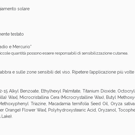
giamento solare
ente testato
ladio e Mercurio*
iccole quantità possono essere responsabili di sensibilizzazione cutanea.
ssere Intestinale: Sconto fino al 55% valido 
labbra e sulle zone sensibili del viso. Ripetere l’applicazione più volte
-15 Alkyl Benzoate, Ethylhexyl Palmitate, Titanium Dioxide, Octocry
lilla) Wax], Microcristallina Cera (Microcrystalline Wax), Butyl Meth
ethoxyphenyl Triazine, Macadamia ternifolia Seed Oil, Oryza sativa
tter Orange) Flower Wax], Polyhydroxystearic Acid, Oryzanol, Tocophe
 Lake).