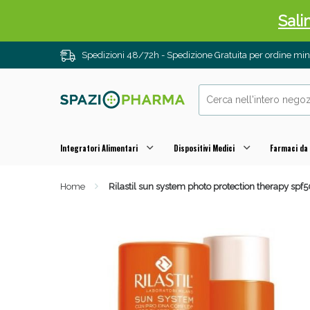
Sali
Spedizioni 48/72h - Spedizione Gratuita per ordine m
Integratori Alimentari
Dispositivi Medici
Farmaci da
Home
Rilastil sun system photo protection therapy spf5
Anti