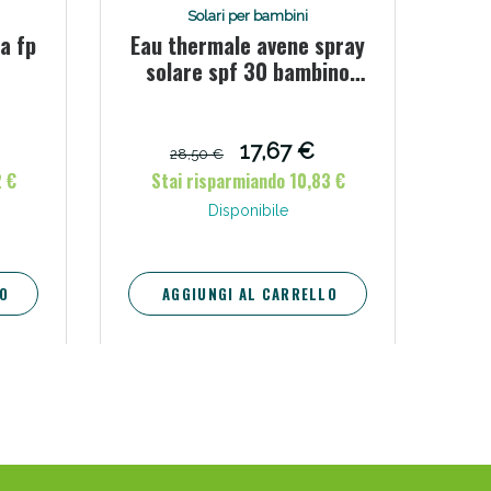
Solari per bambini
a fp
Eau thermale avene spray
solare spf 30 bambino
200 ml
17,67 €
28,50 €
2 €
Stai risparmiando 10,83 €
Disponibile
O
AGGIUNGI AL CARRELLO