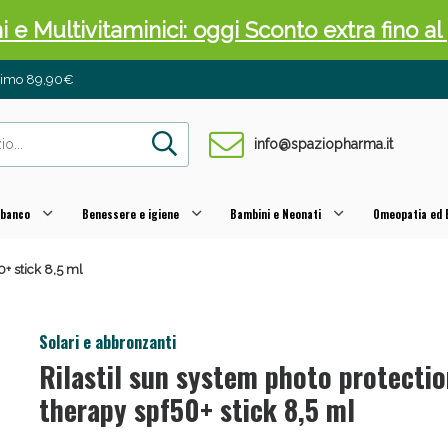
ni e Multivitaminici: oggi Sconto extra fino al
inimo 89,90€
info@spaziopharma.it
 banco
Benessere e igiene
Bambini e Neonati
Omeopatia ed E
0+ stick 8,5 ml
cellulite e Fanghi: Sconto fino al 40% valido 
Solari e abbronzanti
Rilastil sun system photo protecti
therapy spf50+ stick 8,5 ml