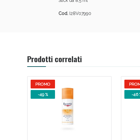
Stick da 8,5 ml
Cod.
I28V07990
Prodotti correlati
PROMO
PRO
-49 %
-46 