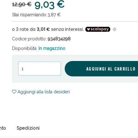
9,03 €
12,90 €
Stai risparmiando 3,87 €
Codice prodotto:
934834298
Disponibilità:
In magazzino
cellulite e Fanghi: Sconto fino al 40% valido 
AGGIUNGI AL CARRELLO
Aggiungi alla lista desideri
nto
Spedizioni