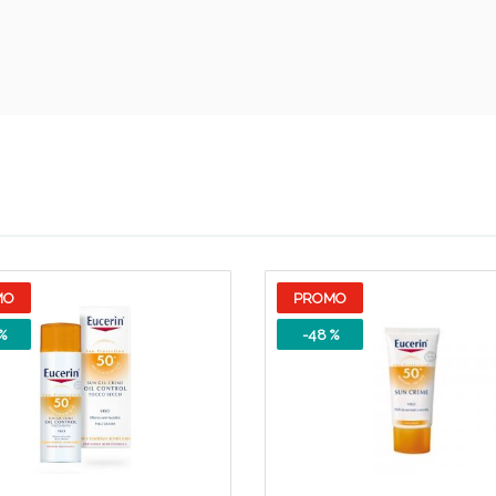
Scopri le offerte di Oggi
MO
PROMO
%
-48 %