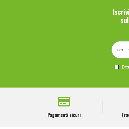
Iscri
su
Desi
Pagamenti sicuri
Tra