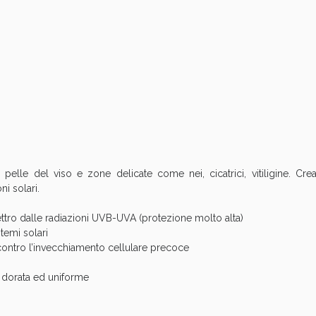
Sconto fino al 55% disponibile oggi!
 pelle del viso e zone delicate come nei, cicatrici, vitiligine. Crea
ni solari.
tro dalle radiazioni UVB-UVA (protezione molto alta)
ie Urinarie e Prostata: Sconti fino al 45% ogg
temi solari
contro l’invecchiamento cellulare precoce
a dorata ed uniforme