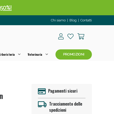
 50%!
Chi siamo
|
Blog
|
Contatti
rboristeria
Veterinaria
PROMOZIONI
oggi!
Pagamenti sicuri
on
Tracciamento delle
spedizioni