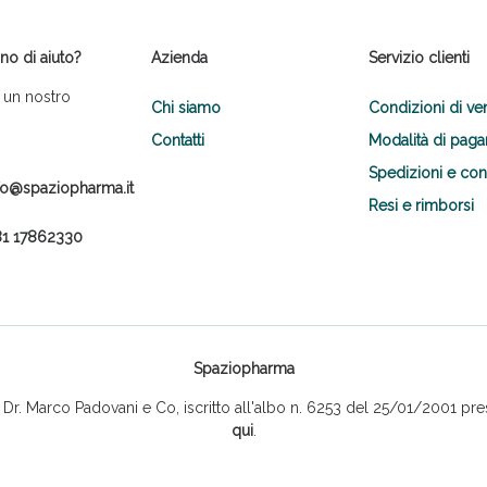
no di aiuto?
Azienda
Servizio clienti
 un nostro
Chi siamo
Condizioni di ve
Contatti
Modalità di pag
Spedizioni e co
fo@spaziopharma.it
Resi e rimborsi
1 17862330
Spaziopharma
r. Marco Padovani e Co, iscritto all'albo n. 6253 del 25/01/2001 pres
qui
.