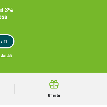
del 3%
esa
IVITI
 dei dati
Offerte