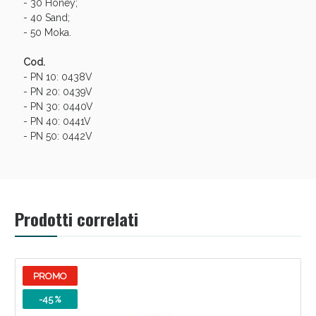
- 30 Honey;
- 40 Sand;
- 50 Moka.
Cod.
- PN 10: 0438V
- PN 20: 0439V
- PN 30: 0440V
- PN 40: 0441V
- PN 50: 0442V
Benessere Intestinale: Sconto fino al 55% valido
oggi!
Prodotti correlati
PROMO
-45 %