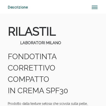
Descrizione
Anticellulite e Fanghi: Sconto fino al 40% valido
oggi!
RILASTIL
LABORATORI MILANO
FONDOTINTA
CORRETTIVO
COMPATTO
IN CREMA SPF30
Prodotto dalla texture setosa che scivola sulla pelle,