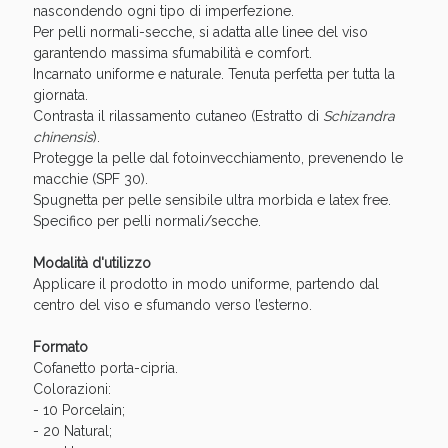
Sconto fino al 55% disponibile oggi!
nascondendo ogni tipo di imperfezione.
Per pelli normali-secche, si adatta alle linee del viso
garantendo massima sfumabilità e comfort.
Incarnato uniforme e naturale. Tenuta perfetta per tutta la
giornata.
Contrasta il rilassamento cutaneo (Estratto di
Schizandra
chinensis
).
Protegge la pelle dal fotoinvecchiamento, prevenendo le
macchie (SPF 30).
Spugnetta per pelle sensibile ultra morbida e latex free.
Specifico per pelli normali/secche.
Modalità d'utilizzo
Applicare il prodotto in modo uniforme, partendo dal
centro del viso e sfumando verso l’esterno.
Formato
Vie Urinarie e Prostata: Sconti fino al 45% oggi!
Cofanetto porta-cipria.
Colorazioni:
- 10 Porcelain;
- 20 Natural;