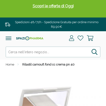
Scopri le offerte di Oggi
Spedizioni 48/72h - Spedizione Gratuita per ordine minimo
89,90€
Home
Rilastil camoufl fond cc crema pn 40
Drenanti e Pancia Piatta: Sconti fino al 55% validi
solo per OGGI!