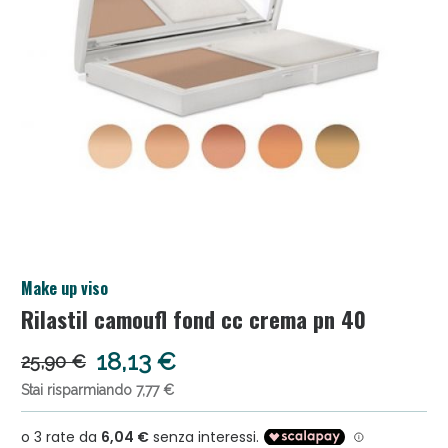
Salini e Multivitaminici: oggi Sconto extra fino al
Make up viso
50%!
Rilastil camoufl fond cc crema pn 40
18,13 €
25,90 €
Stai risparmiando 7,77 €