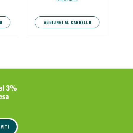
O
AGGIUNGI AL CARRELLO
del 3%
esa
IVITI