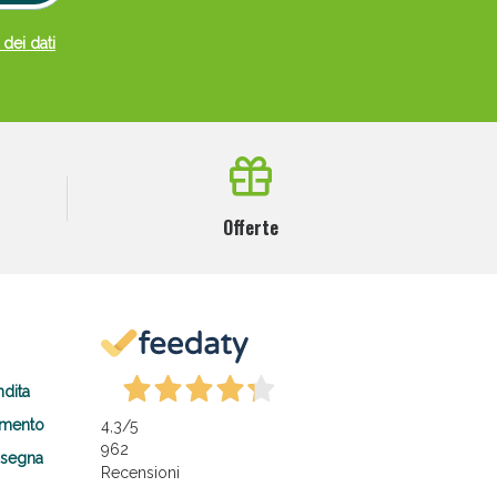
 dei dati
Offerte
ndita
amento
4,3
/5
962
nsegna
Recensioni