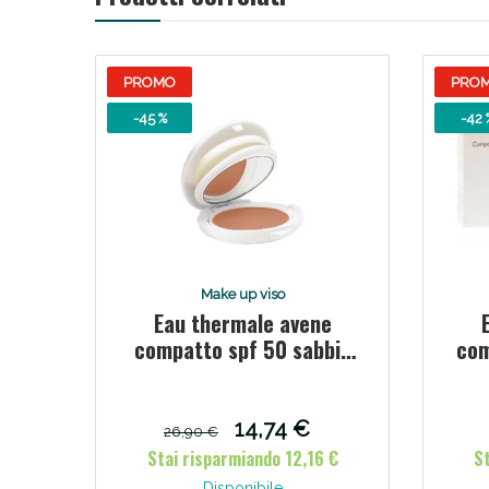
PROMO
PRO
-45 %
-42 
Make up viso
Eau thermale avene
compatto spf 50 sabbia
com
10 g
14,74 €
26,90 €
Stai risparmiando 12,16 €
S
Disponibile