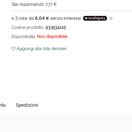
Stai risparmiando 7,77 €
Codice prodotto:
933534125
Disponibilità:
Non disponibile
Aggiungi alla lista desideri
cellulite e Fanghi: Sconto fino al 40% valido 
nto
Spedizioni