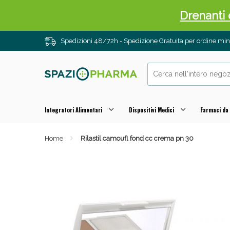
Sali
Spedizioni 48/72h - Spedizione Gratuita per ordine m
Integratori Alimentari
Dispositivi Medici
Farmaci da
Home
Rilastil camoufl fond cc crema pn 30
Anti