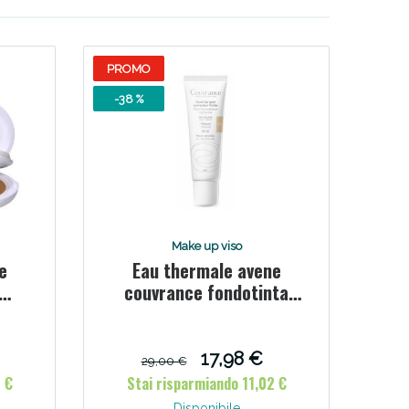
PROMO
-38 %
Make up viso
e
Eau thermale avene
couvrance fondotinta
nf
naturale 30 ml
 g
17,98 €
29,00 €
 €
Stai risparmiando 11,02 €
Disponibile