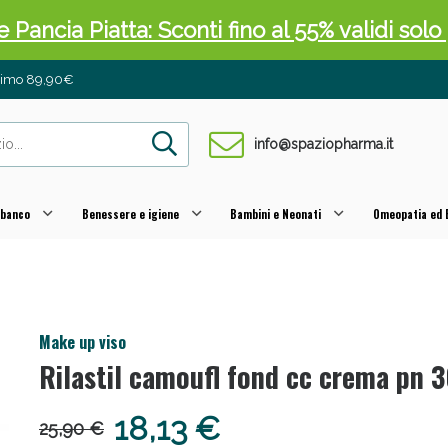
ni e Multivitaminici: oggi Sconto extra fino al
inimo 89,90€
info@spaziopharma.it
 banco
Benessere e igiene
Bambini e Neonati
Omeopatia ed E
Make up viso
cellulite e Fanghi: Sconto fino al 40% valido 
Rilastil camoufl fond cc crema pn 
18,13 €
25,90 €