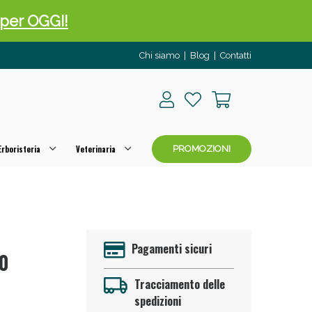
 50%!
Chi siamo
|
Blog
|
Contatti
rboristeria
Veterinaria
PROMOZIONI
oggi!
Pagamenti sicuri
30
Tracciamento delle
spedizioni