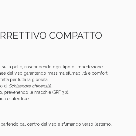
Sconto fino al 55% disponibile oggi!
RRETTIVO COMPATTO
a sulla pelle, nascondendo ogni tipo di imperfezione.
 linee del viso garantendo massima sfumabilità e comfort.
etta per tutta la giornata.
to di
Schizandra chinensis
).
to, prevenendo le macchie (SPF 30).
da e latex free.
ie Urinarie e Prostata: Sconti fino al 45% ogg
 partendo dal centro del viso e sfumando verso l’esterno.