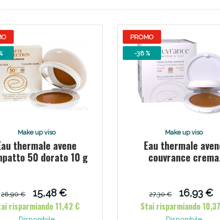
Scopri le offerte di Oggi
MO
PROMO
%
-38 %
Make up viso
Make up viso
Eau thermale avene
Eau thermale aven
patto 50 dorato 10 g
couvrance crema
compatta colorata 
comfort sabbi 9,5
15,48 €
16,93 €
26,90 €
27,30 €
tai risparmiando 11,42 €
Stai risparmiando 10,37
Disponibile
Disponibile