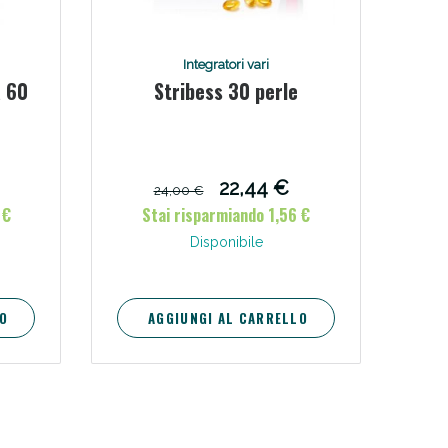
i!
Integratori vari
a 60
Stribess 30 perle
22,44 €
24,00 €
 €
Stai risparmiando 1,56 €
Disponibile
O
AGGIUNGI AL CARRELLO
oggi!