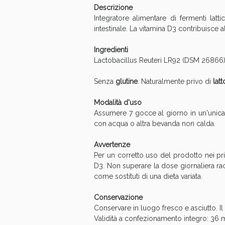
Descrizione
Anti
Integratore alimentare di fermenti latti
intestinale. La vitamina D3 contribuisce
Ingredienti
Lactobacillus Reuteri LR92 (DSM 26866)
Senza
glutine
. Naturalmente privo di
latt
Modalità d'uso
Assumere 7 gocce al giorno in un'unica
con acqua o altra bevanda non calda.
Avvertenze
Per un corretto uso del prodotto nei prim
Anti
D3. Non superare la dose giornaliera racc
come sostituti di una dieta variata.
Conservazione
Conservare in luogo fresco e asciutto. I
Validità a confezionamento integro: 36 m