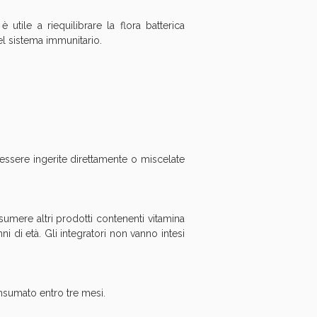
oggi!
 utile a riequilibrare la flora batterica
el sistema immunitario.
ssere ingerite direttamente o miscelate
ssumere altri prodotti contenenti vitamina
oggi!
i di età. Gli integratori non vanno intesi
onsumato entro tre mesi.