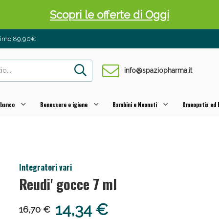
Scopri le offerte di Oggi
inimo 89,90€
info@spaziopharma.it
 banco
Benessere e igiene
Bambini e Neonati
Omeopatia ed E
 Pancia Piatta: Sconti fino al 55% validi sol
Integratori vari
Reudi' gocce 7 ml
14,34 €
16,70 €