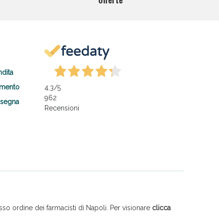
Offerte
ndita
amento
4,3
/5
962
nsegna
Recensioni
so ordine dei farmacisti di Napoli. Per visionare
clicca