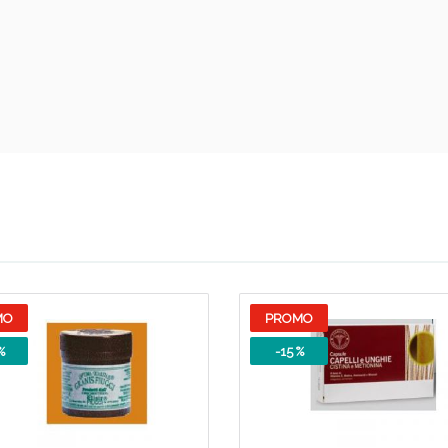
Sconto fino al 55% disponibile oggi!
MO
PROMO
%
-15 %