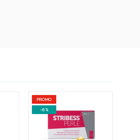
PROMO
-6 %