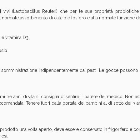
cellulite e Fanghi: Sconto fino al 40% valido 
ci vivi (Lactobacillus Reuteri) che per le sue proprietà probiotiche è
 al normale assorbimento di calcio e fosforo e alla normale funzione d
 e vitamina D3.
osio
.
 somministrazione indipendentemente dai pasti. Le gocce possono e
i tre anni di vita si consiglia di sentire il parere del medico. Non a
cellulite e Fanghi: Sconto fino al 40% valido 
omandata. Tenere fuori dalla portata dei bambini al di sotto dei 3 ann
l prodotto una volta aperto, deve essere conservato in frigorifero e c
esi.