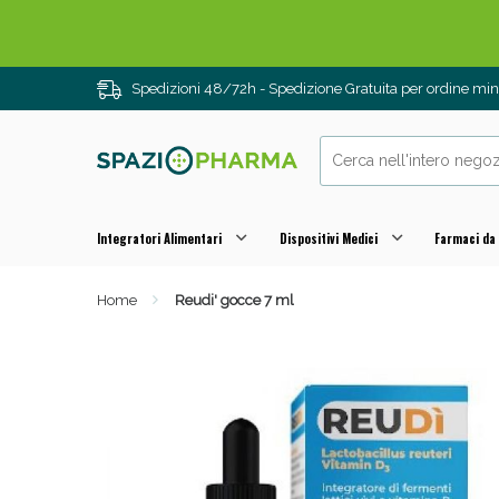
Spedizioni 48/72h - Spedizione Gratuita per ordine m
Integratori Alimentari
Dispositivi Medici
Farmaci da
Home
Reudi' gocce 7 ml
Drenanti e