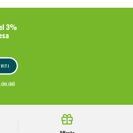
del 3%
esa
IVITI
 dei dati