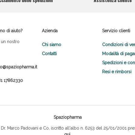
cciamento delle spedizioni
Assistenza cliente
no di aiuto?
Azienda
Servizio clienti
 un nostro
Chi siamo
Condizioni di ve
Contatti
Modalità di pag
Spedizioni e co
fo@spaziopharma.it
Resi e rimborsi
1 17862330
Spaziopharma
r. Marco Padovani e Co, iscritto all'albo n. 6253 del 25/01/2001 pres
qui
.