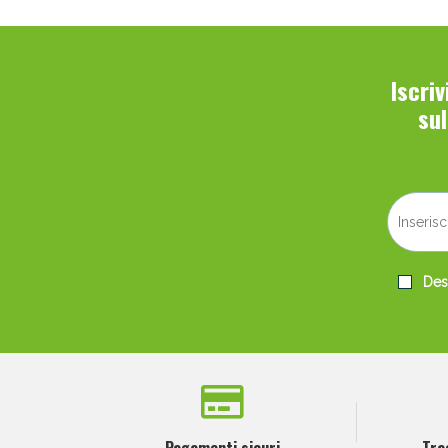
Iscri
su
Desi