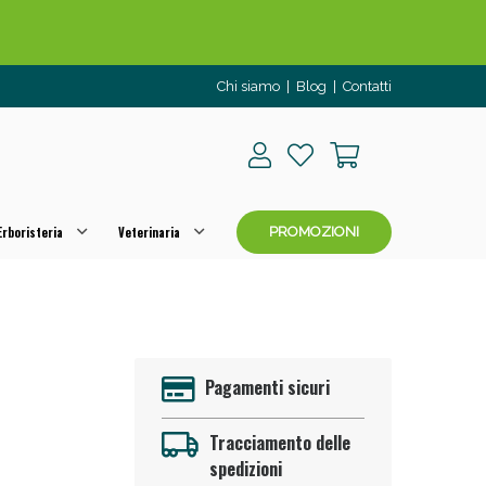
Chi siamo
|
Blog
|
Contatti
rboristeria
Veterinaria
PROMOZIONI
o per OGGI!
Pagamenti sicuri
Tracciamento delle
spedizioni