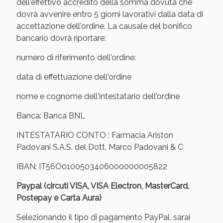
Sconto fino al 55% disponibile oggi!
dell'effettivo accredito della somma dovuta che
dovrà avvenire entro 5 giorni lavorativi dalla data di
accettazione dell'ordine. La causale del bonifico
bancario dovrà riportare:
numero di riferimento dell'ordine:
data di effettuazione dell'ordine
nome e cognome dell'intestatario dell'ordine
Banca: Banca BNL
INTESTATARIO CONTO : Farmacia Ariston
Padovani S.A.S. del Dott. Marco Padovani & C
IBAN: IT56O0100503406000000005822
Vie Urinarie e Prostata: Sconti fino al 45% oggi!
Paypal (circuti VISA, VISA Electron, MasterCard,
Postepay e Carta Aura)
Selezionando il tipo di pagamento PayPal, sarai