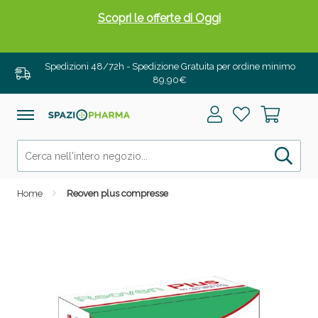
Scopri le offerte di Oggi
Spedizioni 48/72h - Spedizione Gratuita per ordine minimo
89,90€
Home
Reoven plus compresse
Drenanti e Pancia Piatta: Sconti fino al 55% validi
solo per OGGI!