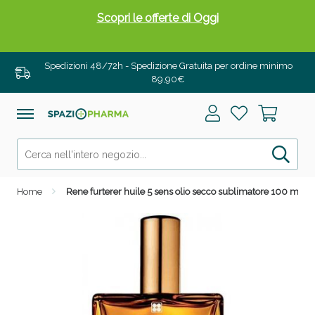
Scopri le offerte di Oggi
Spedizioni 48/72h - Spedizione Gratuita per ordine minimo
89,90€
Home
Rene furterer huile 5 sens olio secco sublimatore 100 ml
Drenanti e Pancia Piatta: Sconti fino al 55% validi
solo per OGGI!