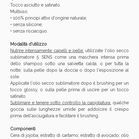
Sconto fino al 55% disponibile oggi!
Tocco asciutto e satinato.
Multiuso.
• 100% principi attivi d'origine naturale;
• senza silicone;
• senza risciacquo.
Modalità d'utilizzo
Nutrire intensamente capelli e pelle:
utilizzate l'olio secco
sublimatore 5 SENS come una maschera intensa prima
dello shampoo sotto una salvietta calda, o per tutta la
notte; sulla pelle dopo la doccia o dopo l'esposizione al
sole.
Applicate l'olio secco sublimatore dopo il brushing per un
tocco glossy, o sulla pelle prima di uscire per un tocco
satinato.
Sublimare e tenere sotto controllo la capigliatura:
qualche
goccia sulle lunghezze umide per addolcire il crespo
Vie Urinarie e Prostata: Sconti fino al 45% oggi!
prima dell'asciugatura e facilitare il brushing.
Componenti
Cera di jojoba; estratto di cartamo; estratto di avocado; olio