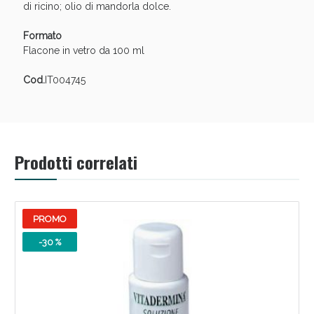
di ricino; olio di mandorla dolce.
Formato
Flacone in vetro da 100 ml
Cod.
IT004745
Prodotti correlati
Benessere Intestinale: Sconto fino al 55% valido
oggi!
PROMO
-30 %