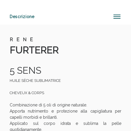
Descrizione
Anticellulite e Fanghi: Sconto fino al 40% valido
oggi!
R E N E
FURTERER
5 SENS
HUILE SÈCHE SUBLIMATRICE
CHEVEUX & CORPS
Combinazione di 5 oli di origine naturale.
Apporta nutrimento e protezione alla capigliatura per
capelli morbidi e brillanti.
Applicato sul corpo idrata e sublima la pelle
quotidianamente.