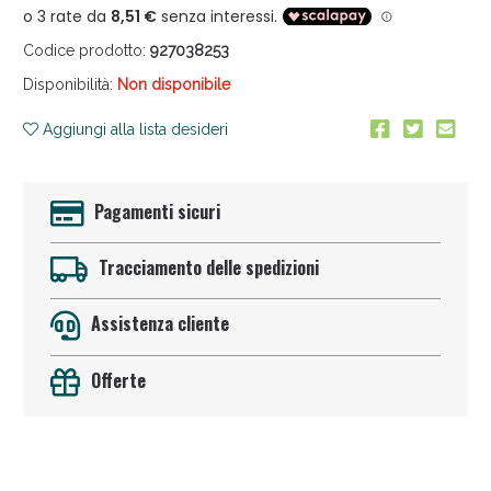
Codice prodotto:
927038253
Disponibilità:
Non disponibile
Aggiungi alla lista desideri
Anticellulite e Fanghi: Sconto fino al 40% valido
Pagamenti sicuri
oggi!
Tracciamento delle spedizioni
Assistenza cliente
Offerte