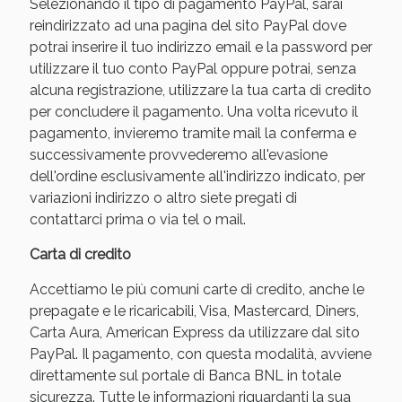
Selezionando il tipo di pagamento PayPal, sarai
reindirizzato ad una pagina del sito PayPal dove
potrai inserire il tuo indirizzo email e la password per
utilizzare il tuo conto PayPal oppure potrai, senza
alcuna registrazione, utilizzare la tua carta di credito
per concludere il pagamento. Una volta ricevuto il
pagamento, invieremo tramite mail la conferma e
successivamente provvederemo all'evasione
dell'ordine esclusivamente all'indirizzo indicato, per
variazioni indirizzo o altro siete pregati di
contattarci prima o via tel o mail.
Benessere Intestinale: Sconto fino al 55% valido
oggi!
Carta di credito
Accettiamo le più comuni carte di credito, anche le
prepagate e le ricaricabili, Visa, Mastercard, Diners,
Carta Aura, American Express da utilizzare dal sito
PayPal. Il pagamento, con questa modalità, avviene
direttamente sul portale di Banca BNL in totale
sicurezza. Tutte le informazioni riguardanti la sua