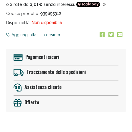
Codice prodotto:
939695312
Disponibilità:
Non disponibile
Aggiungi alla lista desideri
Anticellulite e Fanghi: Sconto fino al 40% valido
Pagamenti sicuri
oggi!
Tracciamento delle spedizioni
Assistenza cliente
Offerte