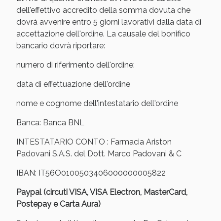
Sconto fino al 55% disponibile oggi!
dell'effettivo accredito della somma dovuta che
dovrà avvenire entro 5 giorni lavorativi dalla data di
accettazione dell'ordine. La causale del bonifico
bancario dovrà riportare:
numero di riferimento dell'ordine:
data di effettuazione dell'ordine
nome e cognome dell'intestatario dell'ordine
Banca: Banca BNL
INTESTATARIO CONTO : Farmacia Ariston
Padovani S.A.S. del Dott. Marco Padovani & C
IBAN: IT56O0100503406000000005822
Vie Urinarie e Prostata: Sconti fino al 45% oggi!
Paypal (circuti VISA, VISA Electron, MasterCard,
Postepay e Carta Aura)