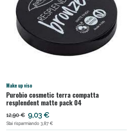
Salini e Multivitaminici: oggi Sconto extra fino al
Make up viso
50%!
Purobio cosmetic terra compatta
resplendent matte pack 04
9,03 €
12,90 €
Stai risparmiando 3,87 €