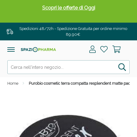
Scopri le offerte di Oggi
Spedizioni 48/72h - Spedizione Gratuita per ordine minimo
89,90€
Home
Purobio cosmetic terra compatta resplendent matte pack 0
Drenanti e Pancia Piatta: Sconti fino al 55% validi
solo per OGGI!