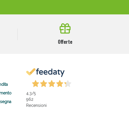
Offerte
ndita
amento
4,3
/5
962
nsegna
Recensioni