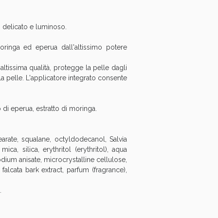
, delicato e luminoso.
moringa ed eperua dall'altissimo potere
altissima qualità, protegge la pelle dagli
lla pelle. L'applicatore integrato consente
to di eperua, estratto di moringa.
earate, squalane, octyldodecanol, Salvia
ca, silica, erythritol (erythritol), aqua
sodium anisate, microcrystalline cellulose,
i!
alcata bark extract, parfum (fragrance),
.