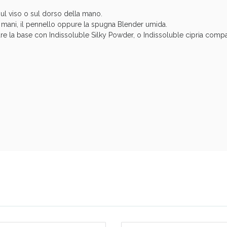
ul viso o sul dorso della mano.
 mani, il pennello oppure la spugna Blender umida.
are la base con Indissoluble Silky Powder, o Indissoluble cipria compa
ssere Intestinale: Sconto fino al 55% valido 