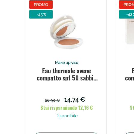
PROMO
PRO
-45 %
-42 
Make up viso
Eau thermale avene
compatto spf 50 sabbia
com
10 g
14,74 €
26,90 €
Stai risparmiando 12,16 €
S
Disponibile