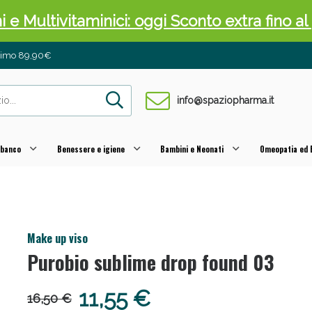
ni e Multivitaminici: oggi Sconto extra fino al
inimo 89,90€
info@spaziopharma.it
 banco
Benessere e igiene
Bambini e Neonati
Omeopatia ed E
cellulite e Fanghi: Sconto fino al 40% valido 
Make up viso
Purobio sublime drop found 03
11,55 €
16,50 €