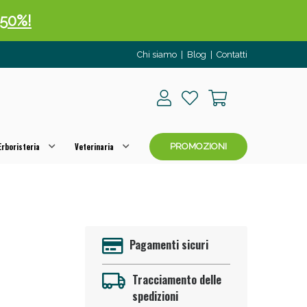
 50%!
Chi siamo
|
Blog
|
Contatti
rboristeria
Veterinaria
PROMOZIONI
oggi!
Pagamenti sicuri
Tracciamento delle
spedizioni