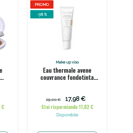
PROMO
-38 %
Make up viso
e
Eau thermale avene
couvrance fondotinta
nf
naturale 30 ml
 g
17,98 €
29,00 €
 €
Stai risparmiando 11,02 €
Disponibile