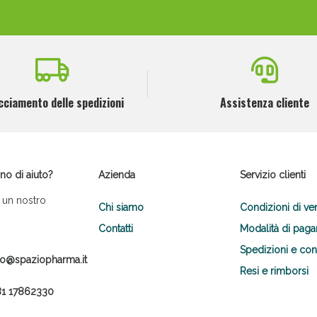
cciamento delle spedizioni
Assistenza cliente
no di aiuto?
Azienda
Servizio clienti
 un nostro
Chi siamo
Condizioni di ve
Contatti
Modalità di pag
Spedizioni e co
fo@spaziopharma.it
Resi e rimborsi
1 17862330