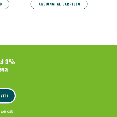
O
AGGIUNGI AL CARRELLO
del 3%
esa
IVITI
 dei dati