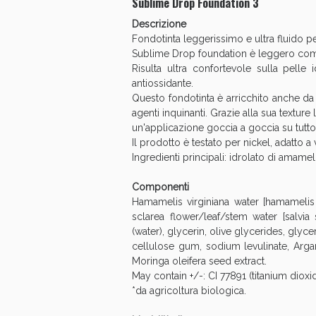
Sublime Drop Foundation 3
Descrizione
Fondotinta leggerissimo e ultra fluido pe
Sublime Drop foundation è leggero com
Risulta ultra confortevole sulla pelle
antiossidante.
Questo fondotinta è arricchito anche da A
agenti inquinanti. Grazie alla sua texture
un'applicazione goccia a goccia su tutto i
Il prodotto è testato per nickel, adatto a
Ingredienti principali: idrolato di amameli
Componenti
Hamamelis virginiana water [hamamelis v
sclarea flower/leaf/stem water [salvia s
(water), glycerin, olive glycerides, glyce
V
cellulose gum, sodium levulinate, Argan
Moringa oleifera seed extract.
May contain +/-: CI 77891 (titanium dioxid
*da agricoltura biologica.