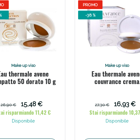
MO
PROMO
Scopri le offerte di Oggi
%
-38 %
Make up viso
Make up viso
Eau thermale avene
Eau thermale aven
patto 50 dorato 10 g
couvrance crema
compatta colorata 
comfort sabbi 9,5
15,48 €
16,93 €
26,90 €
27,30 €
tai risparmiando 11,42 €
Stai risparmiando 10,37
Disponibile
Disponibile