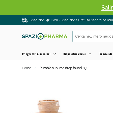
Sali
Spedizioni 48/72h - Spedizione Gratuita per ordine m
Integratori Alimentari
Dispositivi Medici
Farmaci da
Home
Purobio sublime drop found 03
Anti