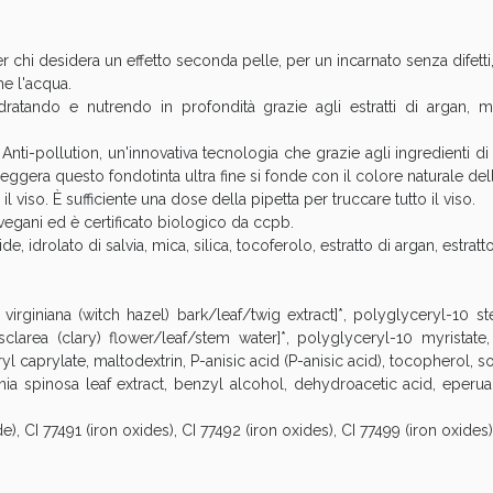
Sconto fino al 55% disponibile oggi!
r chi desidera un effetto seconda pelle, per un incarnato senza difetti
e l'acqua.
 idratando e nutrendo in profondità grazie agli estratti di argan, 
nti-pollution, un'innovativa tecnologia che grazie agli ingredienti di 
 leggera questo fondotinta ultra fine si fonde con il colore naturale de
l viso. È sufficiente una dose della pipetta per truccare tutto il viso.
 vegani ed è certificato biologico da ccpb.
de, idrolato di salvia, mica, silica, tocoferolo, estratto di argan, estrat
irginiana (witch hazel) bark/leaf/twig extract]*, polyglyceryl-10 st
clarea (clary) flower/leaf/stem water]*, polyglyceryl-10 myristate, mi
ryl caprylate, maltodextrin, P-anisic acid (P-anisic acid), tocopherol, 
ie Urinarie e Prostata: Sconti fino al 45% ogg
ia spinosa leaf extract, benzyl alcohol, dehydroacetic acid, eperua f
e), CI 77491 (iron oxides), CI 77492 (iron oxides), CI 77499 (iron oxides)