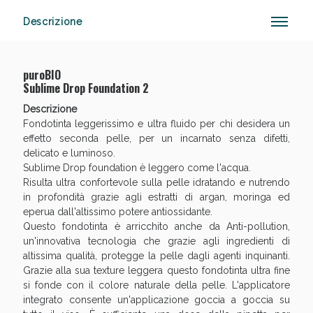
Descrizione
Vie Urinarie e Prostata: Sconti fino al 45% oggi!
puroBIO
Sublime Drop Foundation 2
Descrizione
Fondotinta leggerissimo e ultra fluido per chi desidera un
effetto seconda pelle, per un incarnato senza difetti,
delicato e luminoso.
Sublime Drop foundation è leggero come l'acqua.
Risulta ultra confortevole sulla pelle idratando e nutrendo
in profondità grazie agli estratti di argan, moringa ed
eperua dall'altissimo potere antiossidante.
Questo fondotinta è arricchito anche da Anti-pollution,
un'innovativa tecnologia che grazie agli ingredienti di
altissima qualità, protegge la pelle dagli agenti inquinanti.
Grazie alla sua texture leggera questo fondotinta ultra fine
si fonde con il colore naturale della pelle. L'applicatore
integrato consente un'applicazione goccia a goccia su
Benessere Intestinale: Sconto fino al 55% valido