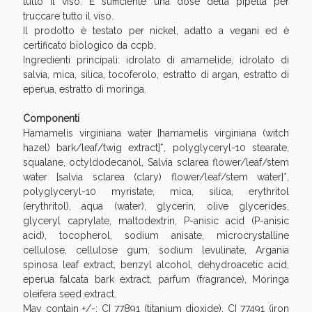
tutto il viso. È sufficiente una dose della pipetta per
oggi!
truccare tutto il viso.
Il prodotto è testato per nickel, adatto a vegani ed è
certificato biologico da ccpb.
Ingredienti principali: idrolato di amamelide, idrolato di
salvia, mica, silica, tocoferolo, estratto di argan, estratto di
eperua, estratto di moringa.
Componenti
Hamamelis virginiana water [hamamelis virginiana (witch
hazel) bark/leaf/twig extract]*, polyglyceryl-10 stearate,
squalane, octyldodecanol, Salvia sclarea flower/leaf/stem
water [salvia sclarea (clary) flower/leaf/stem water]*,
polyglyceryl-10 myristate, mica, silica, erythritol
(erythritol), aqua (water), glycerin, olive glycerides,
glyceryl caprylate, maltodextrin, P-anisic acid (P-anisic
acid), tocopherol, sodium anisate, microcrystalline
Scopri le offerte di Oggi
cellulose, cellulose gum, sodium levulinate, Argania
spinosa leaf extract, benzyl alcohol, dehydroacetic acid,
eperua falcata bark extract, parfum (fragrance), Moringa
oleifera seed extract.
May contain +/-: CI 77891 (titanium dioxide), CI 77491 (iron