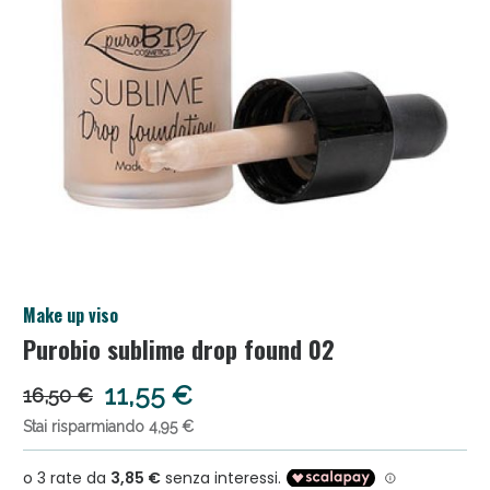
Anticellulite e Fanghi: Sconto fino al 40% valido
Make up viso
oggi!
Purobio sublime drop found 02
11,55 €
16,50 €
Stai risparmiando 4,95 €