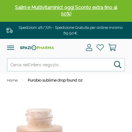
Salini e Multivitaminici: oggi Sconto extra fino al
50%!
Spedizioni 48/72h - Spedizione Gratuita per ordine minimo
89,90€
Home
Purobio sublime drop found 02
Anticellulite e Fanghi: Sconto fino al 40% valido
oggi!