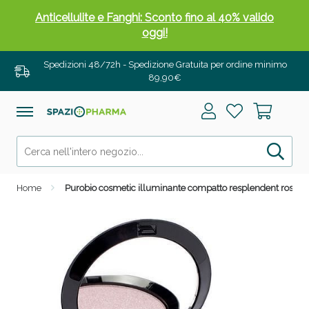
Anticellulite e Fanghi: Sconto fino al 40% valido
oggi!
Spedizioni 48/72h - Spedizione Gratuita per ordine minimo
89,90€
Home
Purobio cosmetic illuminante compatto resplendent rosa p
Anticellulite e Fanghi: Sconto fino al 40% valido
oggi!