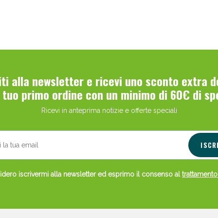
viti alla newsletter e ricevi uno sconto extra 
l tuo primo ordine con un minimo di 60€ di sp
Scopri le offerte di Oggi
Ricevi in anteprima notizie e offerte speciali
ISCR
dero iscrivermi alla newsletter ed esprimo il consenso al
trattamento