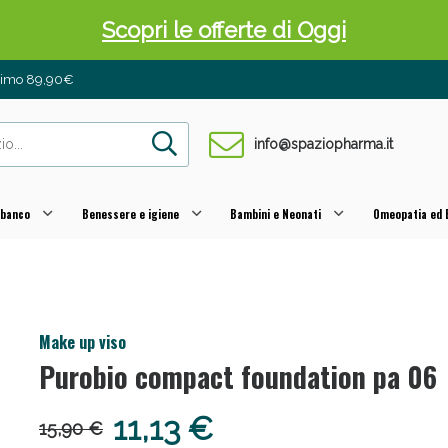
Scopri le offerte di Oggi
inimo 89,90€
info@spaziopharma.it
 banco
Benessere e igiene
Bambini e Neonati
Omeopatia ed E
 Pancia Piatta: Sconti fino al 55% validi sol
Make up viso
Purobio compact foundation pa 06
11,13 €
15,90 €