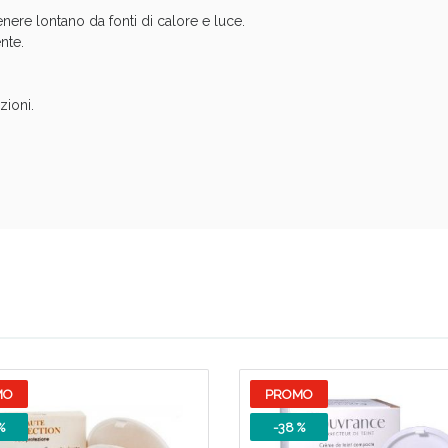
tenere lontano da fonti di calore e luce.
nte.
zioni.
Sconto fino al 55% disponibile oggi!
MO
PROMO
%
-38 %