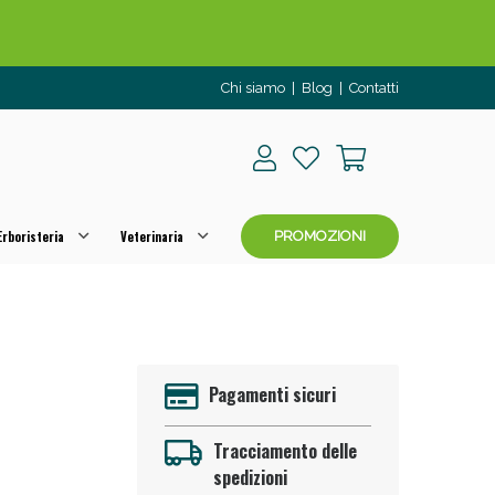
Chi siamo
|
Blog
|
Contatti
rboristeria
Veterinaria
PROMOZIONI
o per OGGI!
Pagamenti sicuri
Tracciamento delle
spedizioni