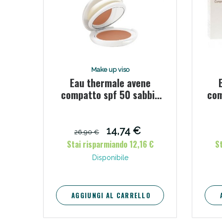
V
Make up viso
Eau thermale avene
compatto spf 50 sabbia
com
10 g
14,74 €
26,90 €
Stai risparmiando 12,16 €
S
Disponibile
Bene
AGGIUNGI AL CARRELLO