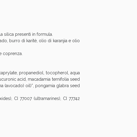
oggi!
a silica presenti in formula.
o, burro di karitè, olio di karanjia e olio
re coprenza.
 caprylate, propanediol, tocopherol, aqua
lucuronic acid, macadamia ternifolia seed
ima (avocado) oil)*, pongamia glabra seed
xides), CI 77007 (ultramarines), CI 77742
oggi!