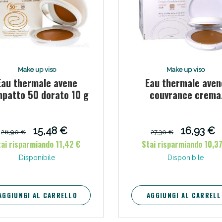
ie Urinarie e Prostata: Sconti fino al 45% ogg
Make up viso
Make up viso
Eau thermale avene
Eau thermale aven
patto 50 dorato 10 g
couvrance crema
compatta colorata 
comfort sabbi 9,5
15,48 €
16,93 €
26,90 €
27,30 €
tai risparmiando 11,42 €
Stai risparmiando 10,37
Disponibile
Disponibile
ssere Intestinale: Sconto fino al 55% valido 
AGGIUNGI AL CARRELLO
AGGIUNGI AL CARRELL