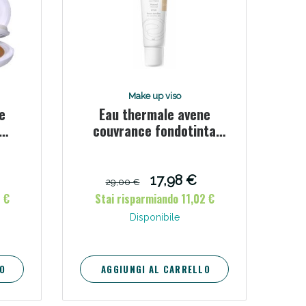
i!
Make up viso
e
Eau thermale avene
couvrance fondotinta
nf
naturale 30 ml
 g
17,98 €
29,00 €
 €
Stai risparmiando 11,02 €
Disponibile
oggi!
O
AGGIUNGI AL CARRELLO