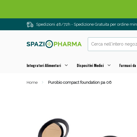
Spedizioni 48/72h - Spedizione Gratuita per ordine m
Integratori Alimentari
Dispositivi Medici
Farmaci da
Home
Purobio compact foundation pa 06
Drenanti e