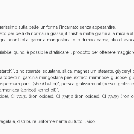
cellulite e Fanghi: Sconto fino al 40% valido 
erissimo sulla pelle, uniforma l'incarnato senza appesantire.
to per pelli da normali a grasse, il finish è matte grazie alla mica e all
gna aconitifolia, garcinia mangostana, olio di macadamia, olio di avocad
le, quindi è possibile stratificare il prodotto per ottenere maggio
tarch)*, zinc stearate, squalane, silica, magnesium stearate, glyceryl
, maltodextrin, garcinia mangostana peel extract, rhamnose, glucose, g
ospermum parkii (shea) butter)*, persea gratissima oil (persea gratiss
rmeniaca (apricot) kernel oil)*.
ide), CI 77491 (iron oxides), CI 77492 (iron oxides), CI 77499 (iron o
cellulite e Fanghi: Sconto fino al 40% valido 
getale, distribuire uniformemente su tutto il viso.