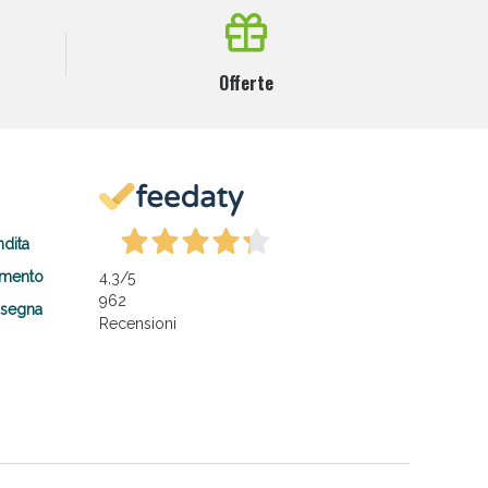
Offerte
ndita
amento
4,3
/5
962
nsegna
Recensioni