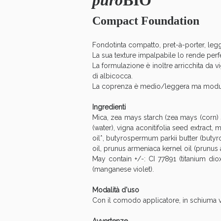
puro
BIO
Anti
Compact Foundation
Fondotinta compatto, pret-à-porter, legg
La sua texture impalpabile lo rende perfet
La formulazione è inoltre arricchita da vi
di albicocca.
La coprenza è medio/leggera ma modulabi
Ingredienti
Mica, zea mays starch (zea mays (corn) s
(water), vigna aconitifolia seed extract
oil*, butyrospermum parkii butter (butyr
oil, prunus armeniaca kernel oil (prunus a
May contain +/-: CI 77891 (titanium diox
Anti
(manganese violet).
Modalità d'uso
Con il comodo applicatore, in schiuma ve