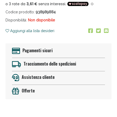
Codice prodotto:
938989884
Disponibilità:
Non disponibile
Aggiungi alla lista desideri
Anticellulite e Fanghi: Sconto fino al 40% valido
Pagamenti sicuri
oggi!
Tracciamento delle spedizioni
Assistenza cliente
Offerte