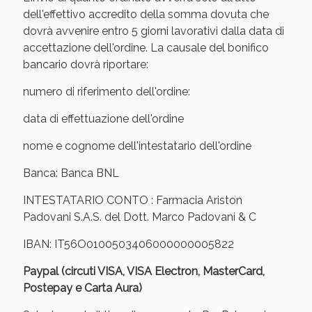
Sconto fino al 55% disponibile oggi!
dell'effettivo accredito della somma dovuta che
dovrà avvenire entro 5 giorni lavorativi dalla data di
accettazione dell'ordine. La causale del bonifico
bancario dovrà riportare:
numero di riferimento dell'ordine:
data di effettuazione dell'ordine
nome e cognome dell'intestatario dell'ordine
Banca: Banca BNL
INTESTATARIO CONTO : Farmacia Ariston
Padovani S.A.S. del Dott. Marco Padovani & C
IBAN: IT56O0100503406000000005822
Vie Urinarie e Prostata: Sconti fino al 45% oggi!
Paypal (circuti VISA, VISA Electron, MasterCard,
Postepay e Carta Aura)