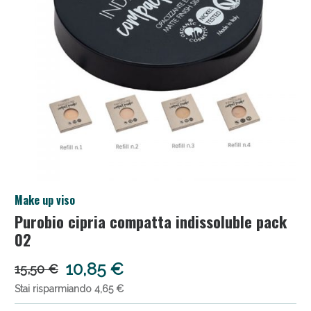
Salini e Multivitaminici: oggi Sconto extra fino al
Make up viso
50%!
Purobio cipria compatta indissoluble pack
02
10,85 €
15,50 €
Stai risparmiando 4,65 €