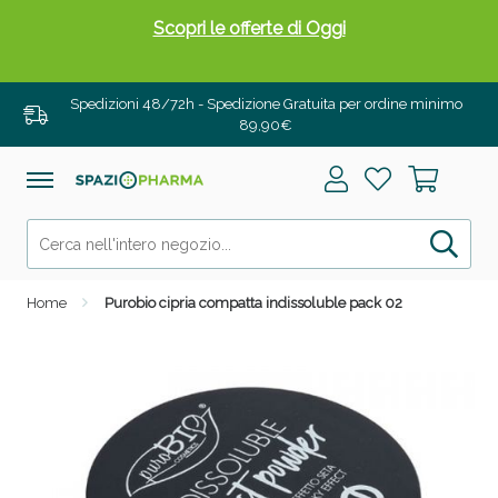
Scopri le offerte di Oggi
Spedizioni 48/72h - Spedizione Gratuita per ordine minimo
89,90€
Home
Purobio cipria compatta indissoluble pack 02
Drenanti e Pancia Piatta: Sconti fino al 55% validi
solo per OGGI!