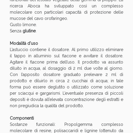
oggi!
ricerca Aboca ha sviluppato così un complesso
molecolare con particolari capacità di protezione delle
mucose del cavo orofaringeo.
Gusto limone.
Senza
glutine
.
Modalità d'uso
L’astuccio contiene il dosatore. Al primo utilizzo eliminare
il tappo in alluminio sul flacone e avvitare il dosatore.
Agitare il flacone prima dell’uso. Il prodotto va assunto
diluito in acqua, al dosaggio di 2 ml due volte al giorno.
Con l’apposito dosatore graduato prelevare 2 ml di
prodotto e diluirlo in circa 2 cucchiai di acqua; in tale
forma può essere deglutito o utilizzato come soluzione
per sciacqui e gargarismi. L’eventuale presenza di piccoli
depositi è dovuta all’elevata concentrazione degli estratti e
Scopri le offerte di Oggi
non pregiudica la qualità del prodotto.
Componenti
Sostanze funzionali: Propolgemma complesso
molecolare di resine, polisaccaridi e lignine (ottenuto da