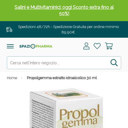
Salini e Multivitaminici: oggi Sconto extra fino al
50%!
Spedizioni 48/72h - Spedizione Gratuita per ordine minimo
89,90€
Home
Propolgemma estratto idroalcolico 30 ml
Anticellulite e Fanghi: Sconto fino al 40% valido
oggi!