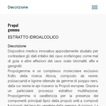
Descrizione
Vie Urinarie e Prostata: Sconti fino al 45% oggi!
Propol
gemma
ESTRATTO IDROALCOLICO
Descrizione
Dispositivo medico innovativo appositamente studiato per
contrastare gli stati irritativi del cavo orofaringeo come mal
di gola e altre affezioni del cavo orale (stomatiti, afte e
gengiviti).
Propolgemma è un complesso molecolare esclusivo
frutto della ricerca Aboca, composto da resine,
polisaccaridi e lignine ottenute da gemme di pioppo nero,
dalla cui resina le api ricavano la Propoli europea. Grazie a
un particolare processo estrattivo multifrazione,
Propolgemma si caratterizza per la presenza dei
componenti principali tipici della propoli uniti a composti
Benessere Intestinale: Sconto fino al 55% valido
funzionali del tessuto vegetale della gemma di pioppo. La