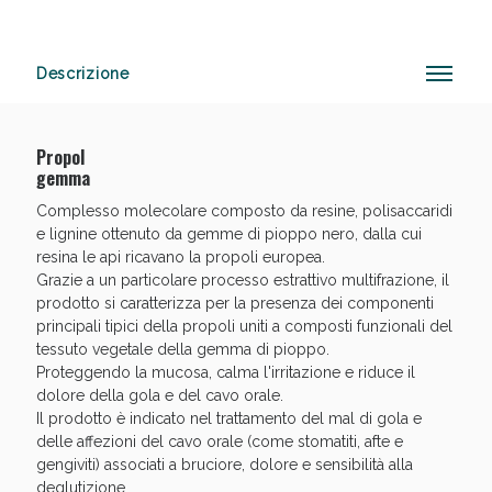
Descrizione
Anticellulite e Fanghi: Sconto fino al 40% valido
oggi!
Propol
gemma
Complesso molecolare composto da resine, polisaccaridi
e lignine ottenuto da gemme di pioppo nero, dalla cui
resina le api ricavano la propoli europea.
Grazie a un particolare processo estrattivo multifrazione, il
prodotto si caratterizza per la presenza dei componenti
principali tipici della propoli uniti a composti funzionali del
tessuto vegetale della gemma di pioppo.
Proteggendo la mucosa, calma l'irritazione e riduce il
dolore della gola e del cavo orale.
Il prodotto è indicato nel trattamento del mal di gola e
delle affezioni del cavo orale (come stomatiti, afte e
gengiviti) associati a bruciore, dolore e sensibilità alla
deglutizione.