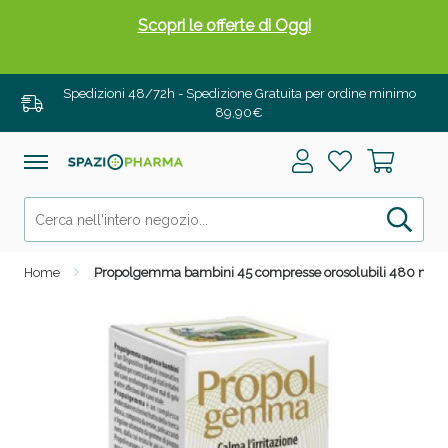
Scopri le offerte di Oggi
Spedizioni 48/72h - Spedizione Gratuita per ordine minimo
89,90€
Home
Propolgemma bambini 45 compresse orosolubili 480 mg
Drenanti e Pancia Piatta: Sconti fino al 55% validi
solo per OGGI!