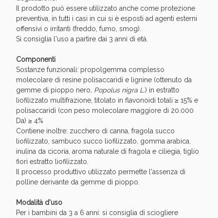
Sconto fino al 55% disponibile oggi!
Il prodotto può essere utilizzato anche come protezione
preventiva, in tutti i casi in cui si è esposti ad agenti esterni
offensivi o irritanti (freddo, fumo, smog).
Si consiglia l'uso a partire dai 3 anni di età.
Componenti
Sostanze funzionali: propolgemma complesso
molecolare di resine polisaccaridi e lignine (ottenuto da
gemme di pioppo nero,
Popolus nigra L.
) in estratto
liofilizzato multifrazione, titolato in flavonoidi totali ≥ 15% e
polisaccaridi (con peso molecolare maggiore di 20.000
Da) ≥ 4%
Contiene inoltre: zucchero di canna, fragola succo
liofilizzato, sambuco succo liofilizzato, gomma arabica,
inulina da cicoria, aroma naturale di fragola e ciliegia, tiglio
fiori estratto liofilizzato.
Il processo produttivo utilizzato permette l'assenza di
Vie Urinarie e Prostata: Sconti fino al 45% oggi!
polline derivante da gemme di pioppo.
Modalità d'uso
Per i bambini da 3 a 6 anni: si consiglia di sciogliere