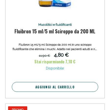
Mucolitici e fluidificanti
Fluibron 15 ml/5 ml Sciroppo da 200 ML
Fluibron 15 ml/5 ml Sciroppo da 200 ml è uno sciroppo
fluidificante che elimina i muchi. Adatto nei pazienti adulti e nei
bambini da 2 anni in poi affetti da malattie acute delle vie
4,80 €
11,90 €
respiratorie caratterizzate da muco denso e viscoso.
Stai risparmiando 7,10 €
Disponibile
AGGIUNGI AL CARRELLO
PROMO