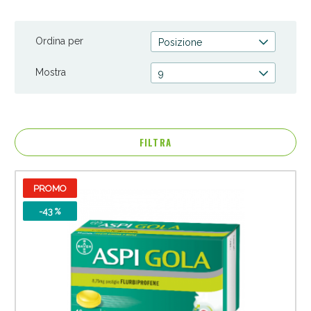
Ordina per
Posizione
Mostra
9
FILTRA
PROMO
Anticellulite e Fanghi: Sconto fino al 40% valido
oggi!
-43 %