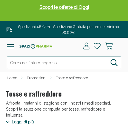
Drenanti e Pancia Piatta: Sconti fino al 55% validi
solo per OGGI!
Spedizioni 48/72h - Spedizione Gratuita per ordine minimo
89,90€
Home
Promozioni
Tosse e raffreddore
Tosse e raffreddore
Affronta i malanni di stagione con i nostri rimedi specifici.
Salini e Multivitaminici: oggi Sconto extra fino al
Scopri la selezione completa per tosse, raffreddore e
50%!
influenza.
Leggi di più