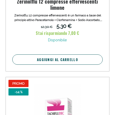
Zerinolflu 12 compresse effervescenti
limone
Zerinolflu 12 compresse effervescenti è un farmaco a base del
principio attivo Paracetamolo + Clorfenamina + Sodio Ascorbato,
appartenente alla categoria degli Antipiretici, Analgesici FANS e
5,30 €
12,30 €
nello specifico Anilidi. Trattamento per via orale arricchito con
Stai risparmiando 7,00 €
vitamina C dei sintomi dell'influenza e del raffreddore negli
adulti.
Disponibile
AGGIUNGI AL CARRELLO
PROMO
-14 %