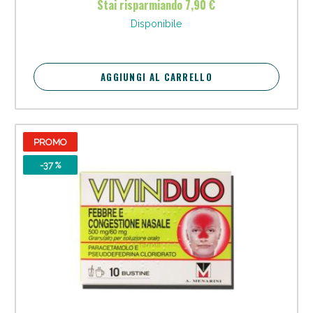
Stai risparmiando 7,90 €
Vie Urinarie e Prostata: Sconti fino al 45% oggi!
Disponibile
AGGIUNGI AL CARRELLO
PROMO
-37 %
Benessere Intestinale: Sconto fino al 55% valido
oggi!