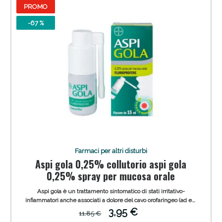
PROMO
-67 %
Sconto fino al 55% disponibile oggi!
Farmaci per altri disturbi
Aspi gola 0,25% collutorio aspi gola
0,25% spray per mucosa orale
Aspi gola è un trattamento sintomatico di stati irritativo-
infiammatori anche associati a dolore del cavo orofaringeo (ad es.
gengiviti, stomatiti, faringiti), anche in conseguenza di terapia
3,95 €
11,85 €
dentaria conservativa o estrattiva.