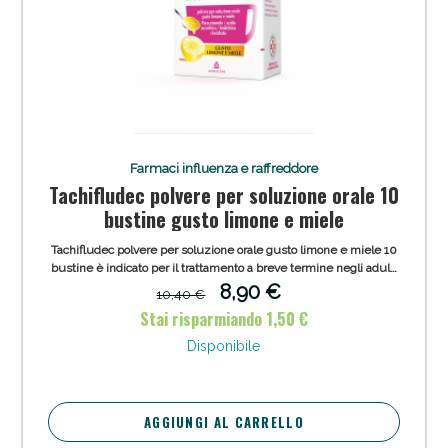
Farmaci influenza e raffreddore
Tachifludec polvere per soluzione orale 10
bustine gusto limone e miele
Tachifludec polvere per soluzione orale gusto limone e miele 10
bustine è indicato per il trattamento a breve termine negli adulti
per via orale dei sintomi da raffreddore ed influenza, inclusi il
8,90 €
10,40 €
dolore di entità lieve/ moderata e la febbre, quando associati a
Stai risparmiando 1,50 €
congestione nasale.
Disponibile
AGGIUNGI AL CARRELLO