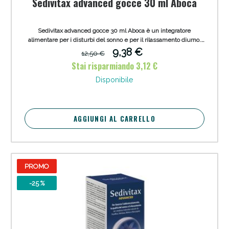
Sedivitax advanced gocce 30 ml Aboca
Sedivitax advanced gocce 30 ml Aboca è un integratore
alimentare per i disturbi del sonno e per il rilassamento diurno.
Gli estratti contenuti nel prodotto sono ottenuti attraverso un
9,38 €
12,50 €
esclusivo processo tecnologico estrattivo, chiamato LPME
Stai risparmiando 3,12 €
(Liquid-Phase Microextraction).
Disponibile
AGGIUNGI AL CARRELLO
PROMO
-25 %