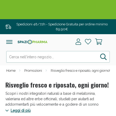
Drenanti e Pancia Piatta: Sconti fino al 55% validi
solo per OGGI!
Spedizioni 48/72h - Spedizione Gratuita per ordine minimo
89,90€
Home
Promozioni
Risveglio fresco e riposato, ogni giorno!
Risveglio fresco e riposato, ogni giorno!
Scopri i nostri integratori naturali a base di melatonina,
Salini e Multivitaminici: oggi Sconto extra fino al
valeriana ed altre erbe officinali, studiati per aiutarti ad
50%!
addormentarti più velocemente e a godere di un sonno
sereno e continuo durante tutta la notte.
Leggi di più