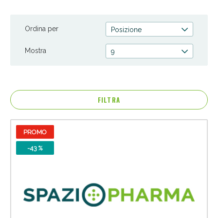
Ordina per
Posizione
Mostra
9
FILTRA
PROMO
Anticellulite e Fanghi: Sconto fino al 40% valido
oggi!
-43 %