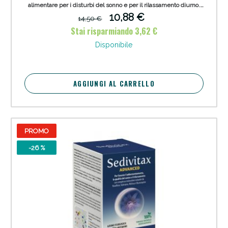
alimentare per i disturbi del sonno e per il rilassamento diurno.
Gli estratti contenuti nel prodotto sono ottenuti attraverso un
10,88 €
14,50 €
esclusivo processo tecnologico estrattivo, chiamato LPME
Stai risparmiando 3,62 €
(Liquid-Phase Microextraction).
Disponibile
AGGIUNGI AL CARRELLO
PROMO
-26 %