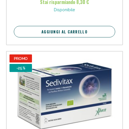
Stai risparmiando 8,30 €
Vie Urinarie e Prostata: Sconti fino al 45% oggi!
Disponibile
AGGIUNGI AL CARRELLO
PROMO
-25 %
Benessere Intestinale: Sconto fino al 55% valido
oggi!