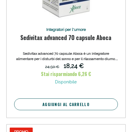
Integratori per l'umore
Sedivitax advanced 70 capsule Aboca
Sedivitax advanced 70 capsule Aboca è un integratore
alimentare per i disturbi del sonno e per il rilassamento diurno.
Gli estratti contenuti nel prodotto sono ottenuti attraverso un
18,24 €
24,50 €
esclusivo processo tecnologico estrattivo, chiamato LPME
Stai risparmiando 6,26 €
(Liquid-Phase Microextraction).
Disponibile
AGGIUNGI AL CARRELLO
PROMO