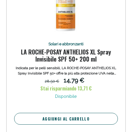
Solari e abbronzanti
LA ROCHE-POSAY ANTHELIOS XL Spray
Invisibile SPF 50+ 200 ml
Indicata per le pelli sensibili, LA ROCHE-POSAY ANTHELIOS XL
Spray Invisibile SPF 50+ offre la più alta protezione UVA nella
storia di Anthelios. Una protezione ad ampio spettro che aiuta a
14,79 €
28,50 €
proteggere la pelle dai danni causati da UVA, UVB, Infrarossi e
Stai risparmiando 13,71 €
inquinamento. Ultra resistente all'acqua, al sudore e alla sabbia.
Non brucia gli occhi. Texture leggera e non appiccicosa.Non
Disponibile
lascia segni bianchi e non unge.
AGGIUNGI AL CARRELLO