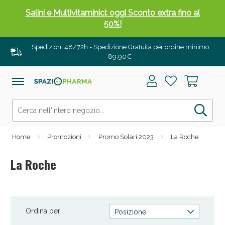
Salini e Multivitaminici: oggi Sconto extra fino al
50%!
Spedizioni 48/72h - Spedizione Gratuita per ordine minimo
89,90€
Home
Promozioni
Promo Solari 2023
La Roche
La Roche
Anticellulite e Fanghi: Sconto fino al 40% valido
oggi!
Ordina per
Posizione