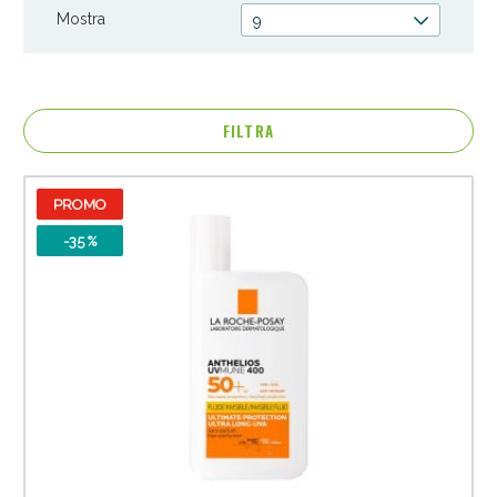
Mostra
9
FILTRA
PROMO
-35 %
Anticellulite e Fanghi: Sconto fino al 40% valido
oggi!