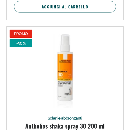
oggi!
AGGIUNGI AL CARRELLO
PROMO
-36 %
Scopri le offerte di Oggi
Solari e abbronzanti
Anthelios shaka spray 30 200 ml