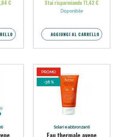
9,84 €
Stai risparmiando 11,42 €
orte
oggi!
Disponibile
RRELLO
AGGIUNGI AL CARRELLO
PROMO
-38 %
oggi!
ti
Solari e abbronzanti
vene
Eau thermale avene