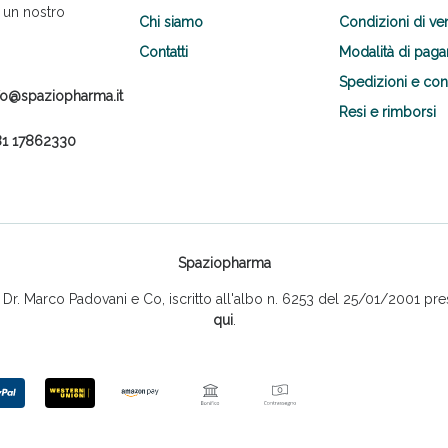
 un nostro
Chi siamo
Condizioni di ve
Contatti
Modalità di pag
Spedizioni e co
fo@spaziopharma.it
Resi e rimborsi
1 17862330
Scopri le offerte di Oggi
Spaziopharma
r. Marco Padovani e Co, iscritto all'albo n. 6253 del 25/01/2001 pres
qui
.