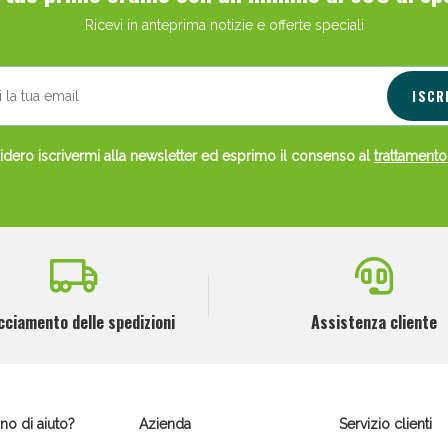
Ricevi in anteprima notizie e offerte speciali
ie Urinarie e Prostata: Sconti fino al 45% ogg
ISCR
dero iscrivermi alla newsletter ed esprimo il consenso al
trattamento
cciamento delle spedizioni
Assistenza cliente
ssere Intestinale: Sconto fino al 55% valido 
no di aiuto?
Azienda
Servizio clienti