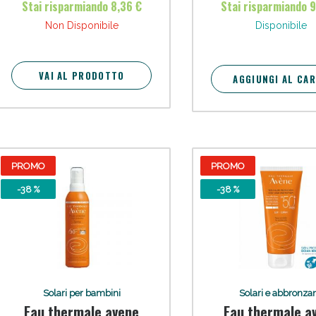
Stai risparmiando 8,36 €
Stai risparmiando 
soggette a eritemi e f
cellulite e Fanghi: Sconto fino al 40% valido 
irraggiamento.
Non Disponibile
Disponibile
VAI AL PRODOTTO
AGGIUNGI AL CA
PROMO
PROMO
-38 %
-38 %
cellulite e Fanghi: Sconto fino al 40% valido 
Solari per bambini
Solari e abbronzan
Eau thermale avene
Eau thermale a