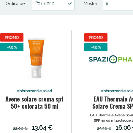
Posizione
9
Ordina per
Mostra
PROMO
PROMO
-38 %
-38 %
ni e Multivitaminici: oggi Sconto extra fino al
Abbronzanti e solari
Abbronzanti e sola
Avene solare crema spf
EAU Thermale A
50+ colorata 50 ml
Solare Crema SPF 30
50 ml
EAU Thermale Avene Sola
SPF 30 50 ml protegge l
dall'azione dei raggi del so
13,64 €
16,06
22,00 €
25,90 €
per la pelle chiara, per pelli