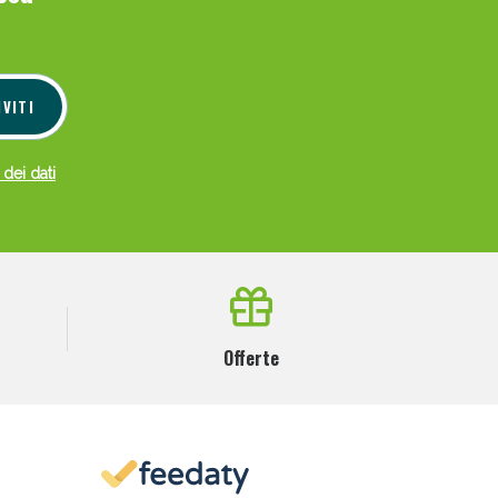
i!
IVITI
 dei dati
Offerte
oggi!