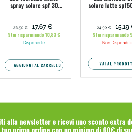
spray solare spf 30
solare latte spf5
bambino 200 ml
ml nuova form
17,67 €
15,19
28,50 €
24,50 €
Stai risparmiando 10,83 €
Stai risparmiando 9
Disponibile
Non Disponibil
Sconto fino al 55% disponibile oggi!
VAI AL PRODOT
AGGIUNGI AL CARRELLO
viti alla newsletter e ricevi uno sconto extra 
l tuo primo ordine con un minimo di 60€ di sp