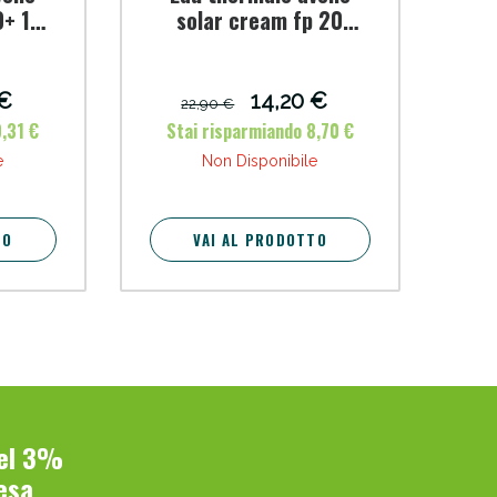
0+ 100
solar cream fp 20
ula
invisibile
 €
14,20 €
22,90 €
,31 €
Stai risparmiando 8,70 €
e
Non Disponibile
TO
VAI AL PRODOTTO
del 3%
esa