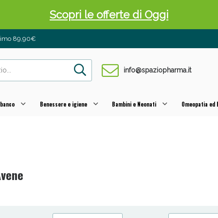
Scopri le offerte di Oggi
inimo 89,90€
info@spaziopharma.it
 banco
Benessere e igiene
Bambini e Neonati
Omeopatia ed E
 Pancia Piatta: Sconti fino al 55% validi sol
Avene