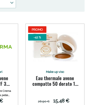
PROMO
-42 %
 50%!
ri
Make up viso
vene
Eau thermale avene
compatto 50 dorato 10
g
re Crema
a pelle
le. Ideale
 €
15,48 €
26,90 €
 sensibili