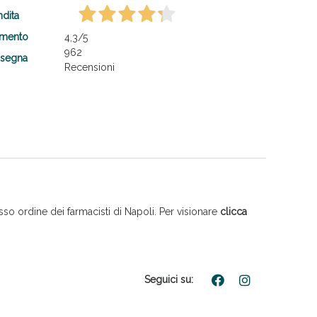
ndita
amento
4,3
/5
962
nsegna
Recensioni
so ordine dei farmacisti di Napoli. Per visionare
clicca
Seguici su: