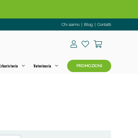
Chi siamo
|
Blog
|
Contatti
rboristeria
Veterinaria
PROMOZIONI
o per OGGI!