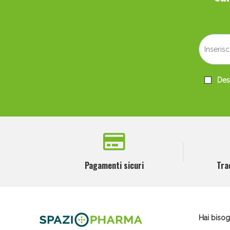
V
Desi
Pagamenti sicuri
Tra
Bene
Hai bisog