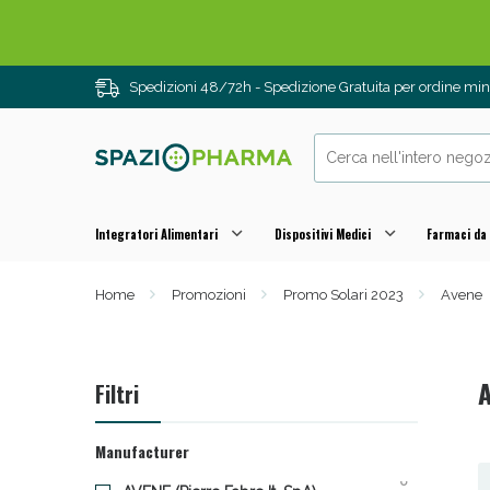
Spedizioni 48/72h - Spedizione Gratuita per ordine m
Integratori Alimentari
Dispositivi Medici
Farmaci da
Home
Promozioni
Promo Solari 2023
Avene
Drenanti e
Filtri
Manufacturer
6