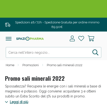
Drenanti e Pancia Piatta: Sconti fino al 55% validi
solo per OGGI!
Spedizioni 48/72h - Spedizione Gratuita per ordine minimo
89,90€
Home
Promozioni
Promo sali minerali 2022
Promo sali minerali 2022
Spossatezza? Recupera le energie con i sali minerali a base di
Salini e Multivitaminici: oggi Sconto extra fino al
magnesio e potassio. Oggi conviene: acquistane 3 e ottieni
50%!
subito un Extra Sconto del 5% sui prodotti in promo.
Leggi di più