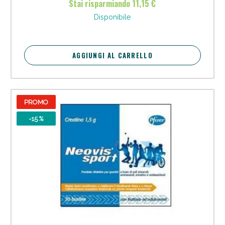
Stai risparmiando 11,15 €
Vie Urinarie e Prostata: Sconti fino al 45% oggi!
Disponibile
AGGIUNGI AL CARRELLO
PROMO
-15 %
Benessere Intestinale: Sconto fino al 55% valido
oggi!