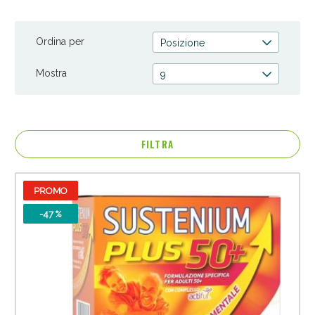
Ordina per
Posizione
Mostra
9
FILTRA
PROMO
Anticellulite e Fanghi: Sconto fino al 40% valido
oggi!
-47 %