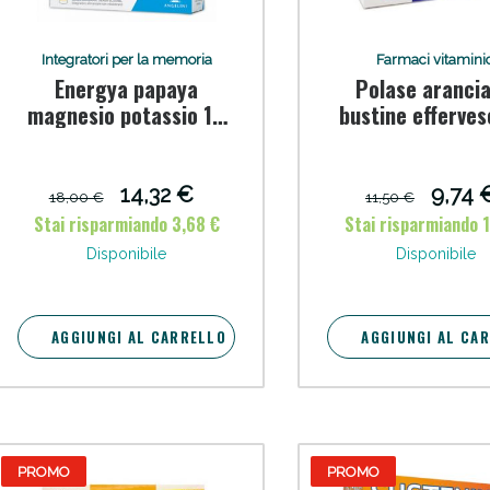
Integratori per la memoria
Farmaci vitaminic
Energya papaya
Polase arancia
magnesio potassio 14
bustine efferves
bustine
14,32 €
9,74 
18,00 €
11,50 €
ssere Intestinale: Sconto fino al 55% valido 
Stai risparmiando 3,68 €
Stai risparmiando 1
Disponibile
Disponibile
AGGIUNGI AL CARRELLO
AGGIUNGI AL CA
PROMO
PROMO