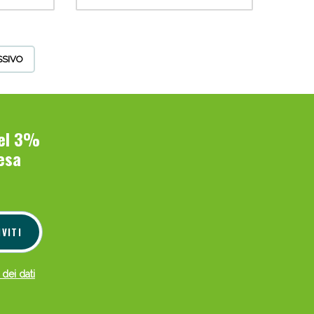
SSIVO
del 3%
esa
IVITI
 dei dati