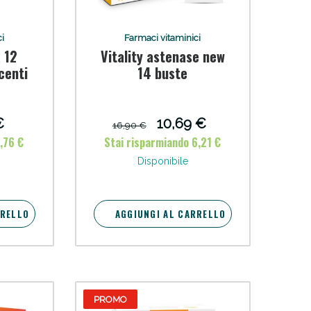
i
Farmaci vitaminici
 12
Vitality astenase new
centi
14 buste
€
10,69 €
16,90 €
oggi!
,76 €
Stai risparmiando 6,21 €
Disponibile
RRELLO
AGGIUNGI AL CARRELLO
PROMO