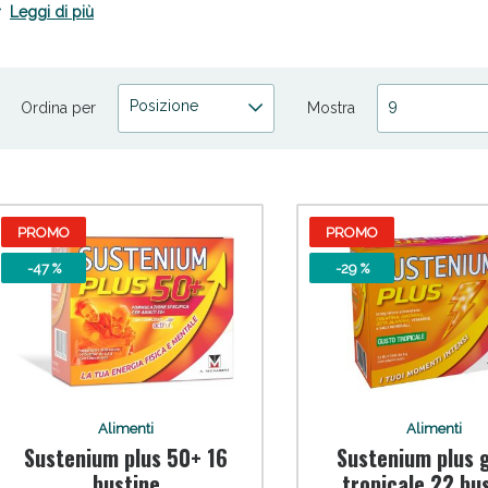
Leggi di più
Posizione
9
Ordina per
Mostra
cellulite e Fanghi: Sconto fino al 40% valido 
PROMO
PROMO
-47 %
-29 %
Alimenti
Alimenti
Sustenium plus 50+ 16
Sustenium plus 
bustine
tropicale 22 bu