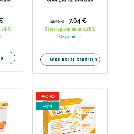
 €
7,64 €
12,90 €
5,74 €
Stai risparmiando 5,26 €
e
Disponibile
TO
AGGIUNGI AL CARRELLO
PROMO
i!
-37 %