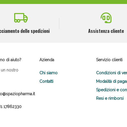
cciamento delle spedizioni
Assistenza cliente
no di aiuto?
Azienda
Servizio clienti
 un nostro
Chi siamo
Condizioni di ve
Contatti
Modalità di pag
Spedizioni e co
fo@spaziopharma.it
Resi e rimborsi
1 17862330