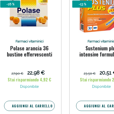
-18 %
-13 %
Scopri le offerte di Oggi
Farmaci vitaminici
Farmaci vitaminic
Polase arancia 36
Sustenium pl
bustine effervescenti
intensive formu
bustine
22,98 €
20,51
27,90 €
23,50 €
Stai risparmiando 4,92 €
Stai risparmiando 
Disponibile
Disponibile
AGGIUNGI AL CARRELLO
AGGIUNGI AL CA