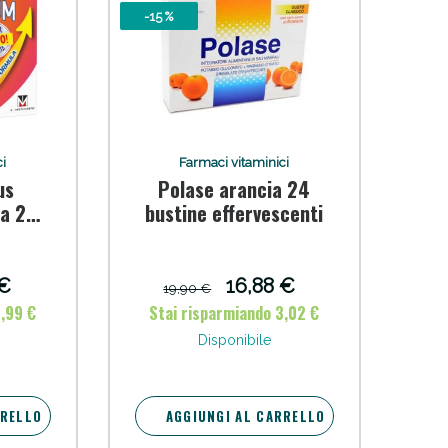
-15 %
i
Farmaci vitaminici
us
Polase arancia 24
la 22
bustine effervescenti
 €
16,88 €
19,90 €
2,99 €
Stai risparmiando 3,02 €
Disponibile
RRELLO
AGGIUNGI AL CARRELLO