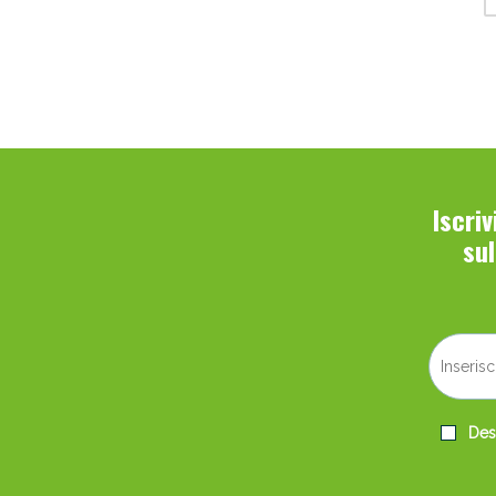
Iscri
su
Desi