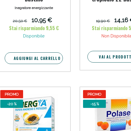
Inegratore energizzante
Sconto fino al 55% disponibile oggi!
10,95 €
14,16
20,50 €
19,90 €
Stai risparmiando 9,55 €
Stai risparmiando 
Disponibile
Non Disponibil
VAI AL PRODOT
AGGIUNGI AL CARRELLO
PROMO
PROMO
ie Urinarie e Prostata: Sconti fino al 45% ogg
-20 %
-15 %