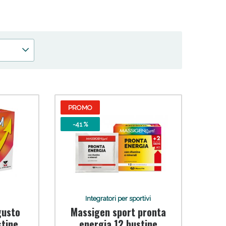
oggi!
PROMO
-41 %
Integratori per sportivi
gusto
Massigen sport pronta
stine
energia 12 bustine