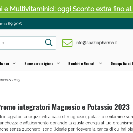
ni e Multivitaminici: oggi Sconto extra fino al
inimo 89,90€
info@spaziopharma.it
 banco
Benessere e igiene
Bambini e Neonati
Omeopatia ed E
otassio 2023
cellulite e Fanghi: Sconto fino al 40% valido 
romo integratori Magnesio e Potassio 2023
li integratori energizzanti a base di magnesio, potassio e vitamine son
tanchezza e affaticamento donando la giusta energia al tuo organismo c
nche senza zucchero, sono l’ideale per ricevere la carica di cui hai bi