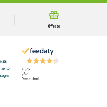
Offerte
ndita
amento
4,3
/5
962
nsegna
Recensioni