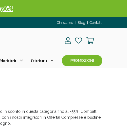
 50%!
Chi siamo
|
Blog
|
Contatti
rboristeria
Veterinaria
PROMOZIONI
oggi!
o in sconto in questa categoria fino al -55%. Combatti
on i nostri integratori in Offerta! Compresse e bustine,
sogno.