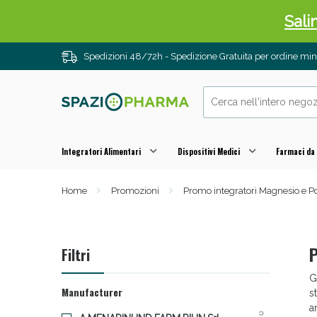
Sali
Spedizioni 48/72h - Spedizione Gratuita per ordine m
Integratori Alimentari
Dispositivi Medici
Farmaci da
Home
Promozioni
Promo integratori Magnesio e P
Anti
P
Filtri
G
Manufacturer
s
a
5