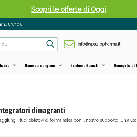
Scopri le offerte di Oggi
inimo 89,90€
info@spaziopharma.it
 banco
Benessere e igiene
Bambini e Neonati
Omeopatia ed E
 Pancia Piatta: Sconti fino al 55% validi sol
ntegratori dimagranti
aggiungi i tuoi obiettivi di forma fisica con il nostro supporto. Un aiuto