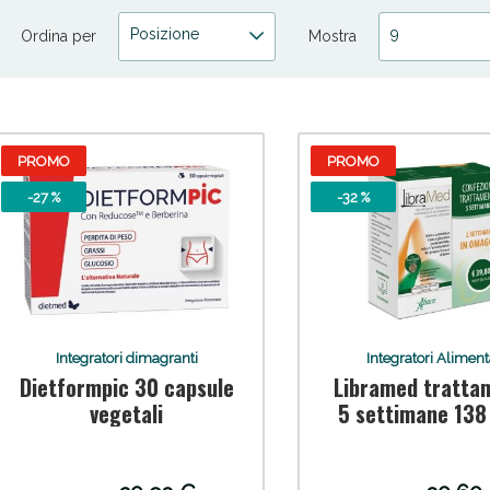
Posizione
9
Ordina per
Mostra
PROMO
PROMO
ni e Multivitaminici: oggi Sconto extra fino al
-27 %
-32 %
Integratori dimagranti
Integratori Aliment
Dietformpic 30 capsule
Libramed tratta
vegetali
5 settimane 138
compresse