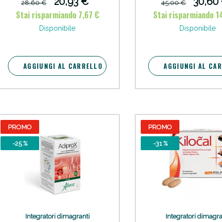
20,93 €
30,60
28,60 €
45,00 €
Stai risparmiando 7,67 €
Stai risparmiando 1
cellulite e Fanghi: Sconto fino al 40% valido 
Disponibile
Disponibile
AGGIUNGI AL CARRELLO
AGGIUNGI AL CA
PROMO
PROMO
-25 %
-31 %
cellulite e Fanghi: Sconto fino al 40% valido 
Integratori dimagranti
Integratori dimagra