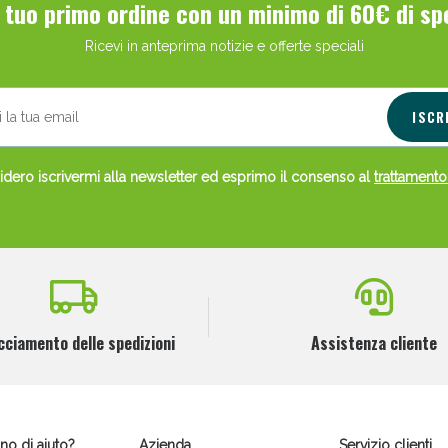
l tuo primo ordine con un minimo di 60€ di sp
ie Urinarie e Prostata: Sconti fino al 45% ogg
Ricevi in anteprima notizie e offerte speciali
ISCR
dero iscrivermi alla newsletter ed esprimo il consenso al
trattamento
ssere Intestinale: Sconto fino al 55% valido 
cciamento delle spedizioni
Assistenza cliente
no di aiuto?
Azienda
Servizio clienti