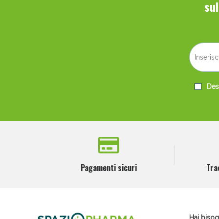
su
V
Desi
Bene
Pagamenti sicuri
Tra
Hai bisog