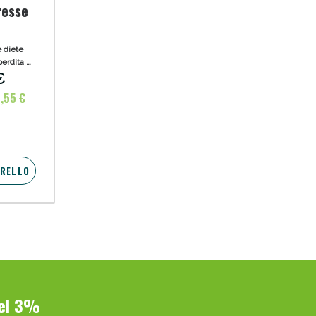
resse
e diete
perdita di
€
4,55 €
RRELLO
del 3%