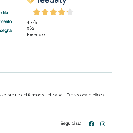
ndita
amento
4,3
/5
962
nsegna
Recensioni
so ordine dei farmacisti di Napoli. Per visionare
clicca
Seguici su: