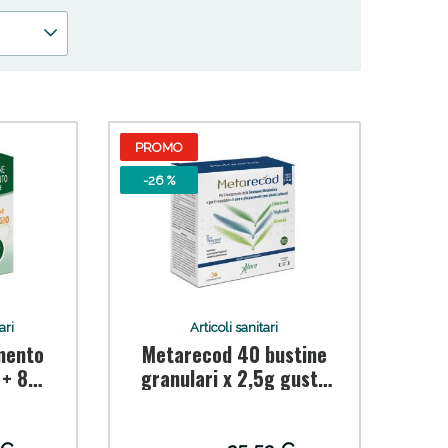
PROMO
 50%!
-26 %
ari
Articoli sanitari
mento
Metarecod 40 bustine
 + 84
granulari x 2,5g gusto
arancia e pesca