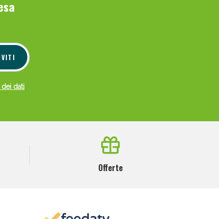
esa
i!
IVITI
 dei dati
oggi!
Offerte