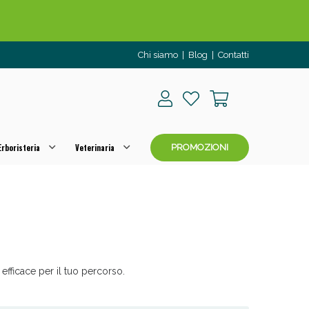
Chi siamo
|
Blog
|
Contatti
rboristeria
Veterinaria
PROMOZIONI
o per OGGI!
 efficace per il tuo percorso.