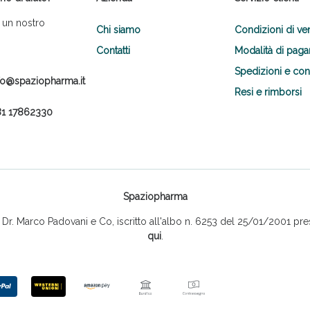
 un nostro
Chi siamo
Condizioni di ve
Contatti
Modalità di pag
Spedizioni e co
fo@spaziopharma.it
Resi e rimborsi
1 17862330
Scopri le offerte di Oggi
Spaziopharma
r. Marco Padovani e Co, iscritto all'albo n. 6253 del 25/01/2001 pres
qui
.