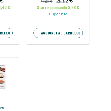
 €
25,52 €
34,50 €
4,40 €
Stai risparmiando 8,98 €
oggi!
Disponibile
RRELLO
AGGIUNGI AL CARRELLO
oggi!
nti