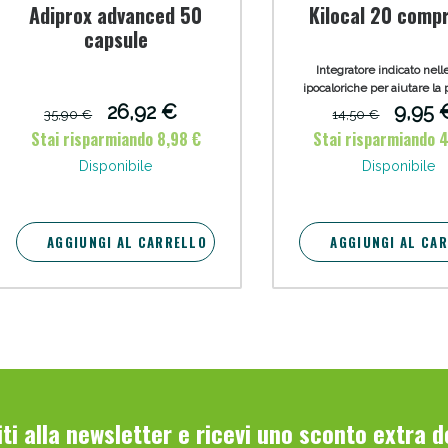
Adiprox advanced 50
Kilocal 20 comp
capsule
Integratore indicato nell
ipocaloriche per aiutare la 
peso
26,92 €
9,95 
35,90 €
14,50 €
Stai risparmiando 8,98 €
Stai risparmiando 
Disponibile
Disponibile
Sconto fino al 55% disponibile oggi!
AGGIUNGI AL CARRELLO
AGGIUNGI AL CA
viti alla newsletter e ricevi uno sconto extra 