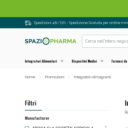
Spedizioni 48/72h - Spedizione Gratuita per ordine m
Integratori Alimentari
Dispositivi Medici
Farmaci da
Home
Promozioni
Integratori dimagranti
Drenanti e
I
Filtri
R
Manufacturer
3