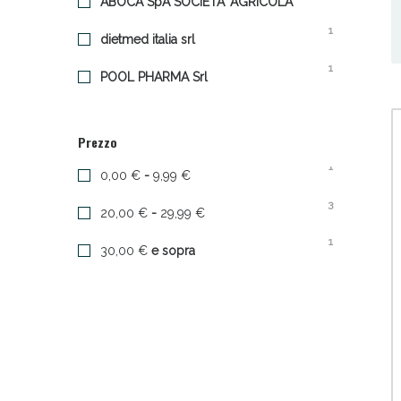
ABOCA SpA SOCIETA' AGRICOLA
1
dietmed italia srl
1
POOL PHARMA Srl
Prezzo
Sali
1
0,00 €
-
9,99 €
3
20,00 €
-
29,99 €
1
30,00 €
e sopra