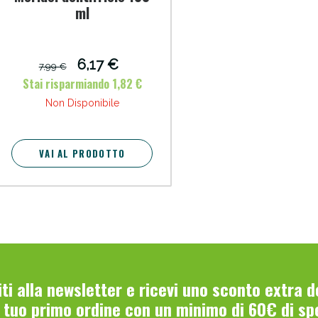
ml
6,17 €
7,99 €
Stai risparmiando 1,82 €
Non Disponibile
Sconto fino al 55% disponibile oggi!
VAI AL PRODOTTO
viti alla newsletter e ricevi uno sconto extra 
l tuo primo ordine con un minimo di 60€ di sp