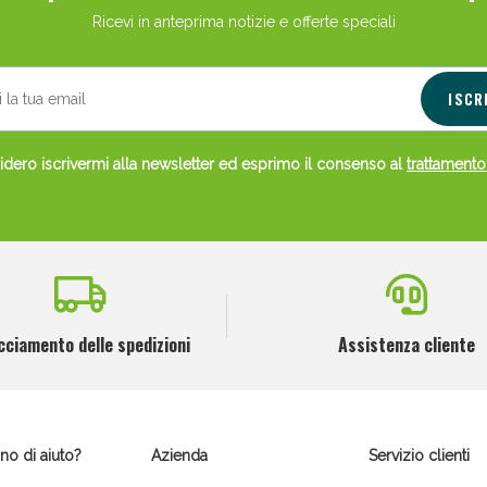
Ricevi in anteprima notizie e offerte speciali
ie Urinarie e Prostata: Sconti fino al 45% ogg
ISCR
dero iscrivermi alla newsletter ed esprimo il consenso al
trattamento
cciamento delle spedizioni
Assistenza cliente
ssere Intestinale: Sconto fino al 55% valido 
no di aiuto?
Azienda
Servizio clienti