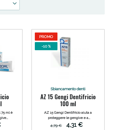
PROMO
-10 %
 50%!
Sbiancamento denti
icio
AZ 15 Gengi Dentifricio
l
100 ml
l 75 ml è
AZ 15 Gengi Dentifricio aiuta a
give
proteggere le gengive e a
mente
mantenere i denti saldi. Ha una
€
4,31 €
4,79 €
le; grazie
formula salina con Azulene svolge