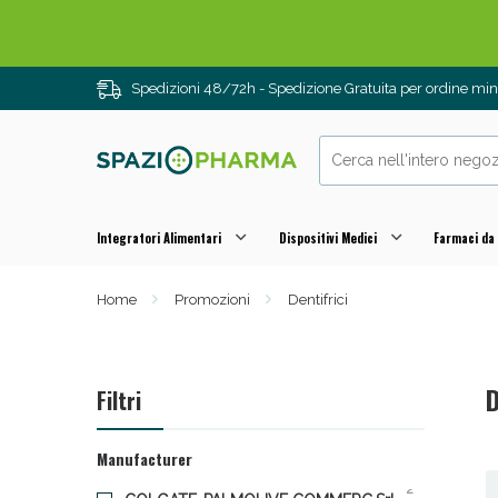
Spedizioni 48/72h - Spedizione Gratuita per ordine m
Integratori Alimentari
Dispositivi Medici
Farmaci da
Home
Promozioni
Dentifrici
Drenanti e
D
Filtri
Manufacturer
2