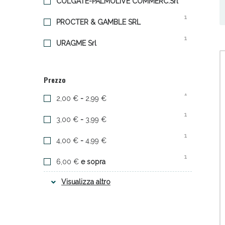
COLGATE-PALMOLIVE COMMERC.Srl
1
PROCTER & GAMBLE SRL
1
URAGME Srl
Prezzo
Sali
1
2,00 €
-
2,99 €
1
3,00 €
-
3,99 €
1
4,00 €
-
4,99 €
1
6,00 €
e sopra
Visualizza altro