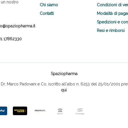
 un nostro
Chi siamo
Condizioni di ve
Contatti
Modalità di pag
Spedizioni e co
fo@spaziopharma.it
Resi e rimborsi
1 17862330
Scopri le offerte di Oggi
Spaziopharma
r. Marco Padovani e Co, iscritto all'albo n. 6253 del 25/01/2001 pres
qui
.