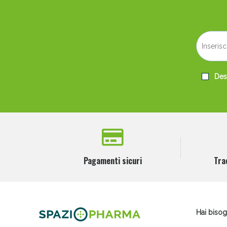
V
Desi
Pagamenti sicuri
Tra
Bene
Hai bisog