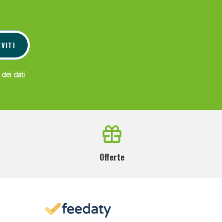
i!
IVITI
 dei dati
Offerte
oggi!