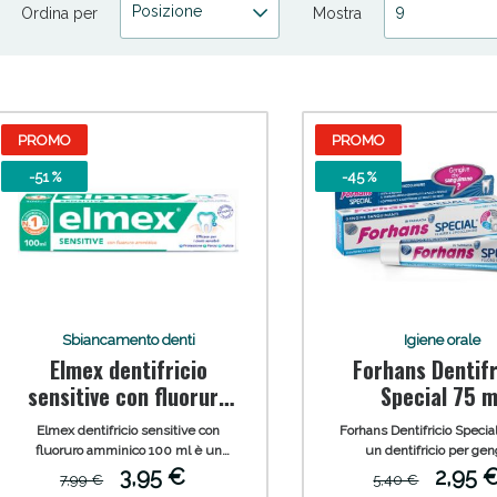
Posizione
9
Ordina per
Mostra
PROMO
PROMO
-51 %
-45 %
ni e Multivitaminici: oggi Sconto extra fino al
Sbiancamento denti
Igiene orale
Elmex dentifricio
Forhans Dentifr
sensitive con fluoruro
Special 75 m
amminico 100 ml
Elmex dentifricio sensitive con
Forhans Dentifricio Specia
fluoruro amminico 100 ml è un
un dentifricio per gen
dentifricio specifico per colletti
sanguinanti particolar
3,95 €
2,95 
7,99 €
5,40 €
dentali scoperti. Inoltre la sua
consigliato per l'igiene ora