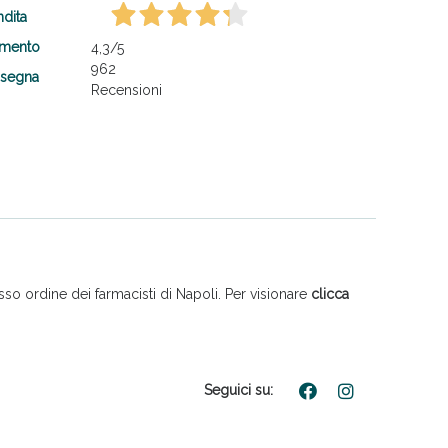
ndita
amento
4,3
/5
962
nsegna
Recensioni
so ordine dei farmacisti di Napoli. Per visionare
clicca
Seguici su: