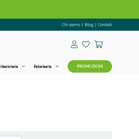
Chi siamo
|
Blog
|
Contatti
rboristeria
Veterinaria
PROMOZIONI
o per OGGI!