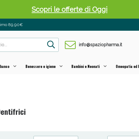
Scopri le offerte di Oggi
inimo 89,90€
info@spaziopharma.it
 banco
Benessere e igiene
Bambini e Neonati
Omeopatia ed E
 Pancia Piatta: Sconti fino al 55% validi sol
entifrici