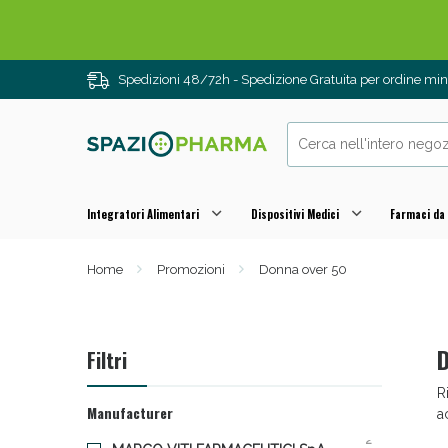
Spedizioni 48/72h - Spedizione Gratuita per ordine m
Integratori Alimentari
Dispositivi Medici
Farmaci da
Home
Promozioni
Donna over 50
Drenanti e
D
Filtri
R
Manufacturer
a
2