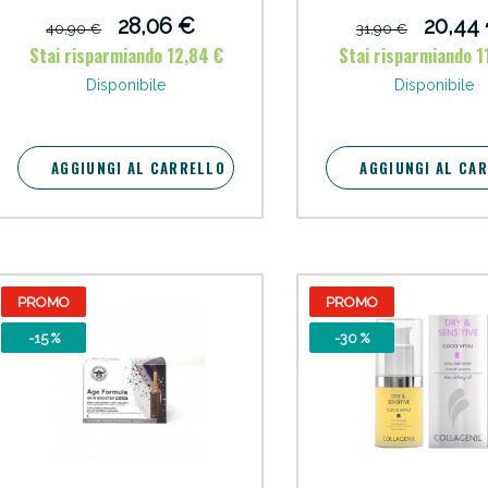
28,06 €
20,44
40,90 €
31,90 €
cellulite e Fanghi: Sconto fino al 40% valido 
Stai risparmiando 12,84 €
Stai risparmiando 1
Disponibile
Disponibile
AGGIUNGI AL CARRELLO
AGGIUNGI AL CA
PROMO
PROMO
-15 %
-30 %
cellulite e Fanghi: Sconto fino al 40% valido 