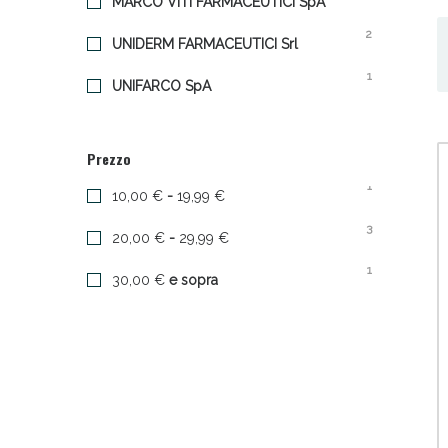
MARCO VITI FARMACEUTICI SpA
2
UNIDERM FARMACEUTICI Srl
1
UNIFARCO SpA
Prezzo
Sali
1
10,00 €
-
19,99 €
3
20,00 €
-
29,99 €
1
30,00 €
e sopra