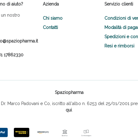
no di aiuto?
Azienda
Servizio clienti
 un nostro
Chi siamo
Condizioni di ve
Contatti
Modalità di pag
Spedizioni e co
fo@spaziopharma.it
Resi e rimborsi
1 17862330
Scopri le offerte di Oggi
Spaziopharma
r. Marco Padovani e Co, iscritto all'albo n. 6253 del 25/01/2001 pres
qui
.