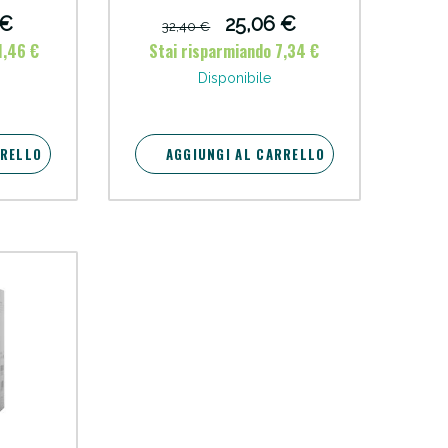
 €
25,06 €
32,40 €
oggi!
1,46 €
Stai risparmiando 7,34 €
Disponibile
RRELLO
AGGIUNGI AL CARRELLO
oggi!