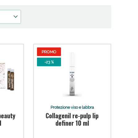
PROMO
 50%!
-23 %
Protezione viso e labbra
 beauty
Collagenil re-pulp lip
l
definer 10 ml