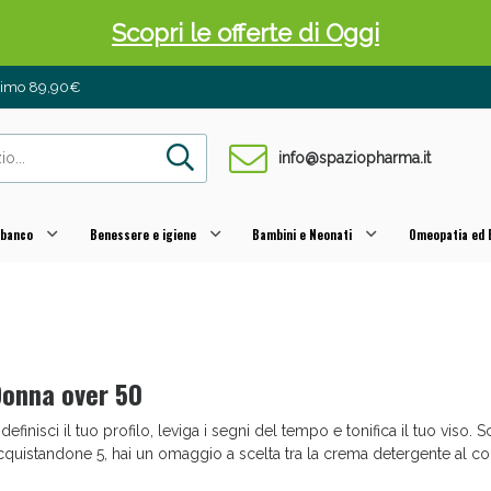
Scopri le offerte di Oggi
inimo 89,90€
info@spaziopharma.it
 banco
Benessere e igiene
Bambini e Neonati
Omeopatia ed E
 Pancia Piatta: Sconti fino al 55% validi sol
onna over 50
idefinisci il tuo profilo, leviga i segni del tempo e tonifica il tuo viso. 
cquistandone 5, hai un omaggio a scelta tra la crema detergente al co