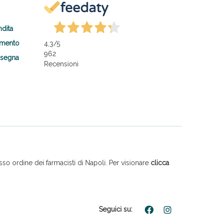
ndita
amento
4,3
/5
962
nsegna
Recensioni
so ordine dei farmacisti di Napoli. Per visionare
clicca
Seguici su: