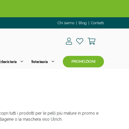
Chi siamo
|
Blog
|
Contatti
rboristeria
Veterinaria
PROMOZIONI
o per OGGI!
Scopri tutti i prodotti per le pelli più mature in promo e
llagene o la maschera viso Ulrich.