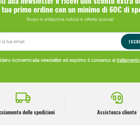
viti alla newsletter e ricevi uno sconto extra 
l tuo primo ordine con un minimo di 60€ di sp
ie Urinarie e Prostata: Sconti fino al 45% ogg
Ricevi in anteprima notizie e offerte speciali
ISCR
dero iscrivermi alla newsletter ed esprimo il consenso al
trattamento
ssere Intestinale: Sconto fino al 55% valido 
cciamento delle spedizioni
Assistenza cliente