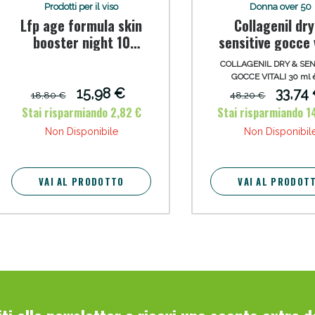
Prodotti per il viso
Donna over 50
Lfp age formula skin
Collagenil dr
booster night 10
sensitive gocce v
ampolle 2 ml
30 ml
COLLAGENIL DRY & SEN
GOCCE VITALI 30 ml 
trattamento d'urto antietà
15,98 €
33,74
18,80 €
48,20 €
per contrastare l’invecc
Stai risparmiando 2,82 €
Stai risparmiando 1
precoce della pelle del viso,
Sconto fino al 55% disponibile oggi!
e del décolleté.
Non Disponibile
Non Disponibil
VAI AL PRODOTTO
VAI AL PRODOT