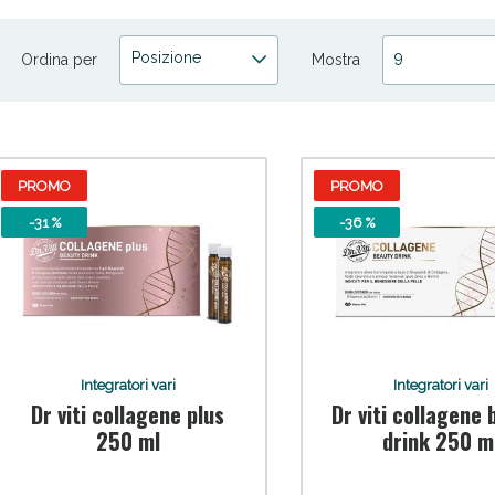
Posizione
9
Ordina per
Mostra
PROMO
PROMO
ni e Multivitaminici: oggi Sconto extra fino al
-31 %
-36 %
Integratori vari
Integratori vari
Dr viti collagene plus
Dr viti collagene
250 ml
drink 250 m